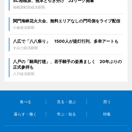
SC相模原、熊本と引き分け J3リーグ開幕
相模原町田経済新聞
関門海峡花火大会、無料エリアなしの門司側をライブ配信
小倉経済新聞
八広で「八八祭り」 1500人が提灯行列、多幸アートも
すみだ経済新聞
八戸の「騎馬打毬」、若手騎手の姿勇ましく 20年ぶりの
正式参拝も
八戸経済新聞
食べる
見る・遊ぶ
買う
暮らす・働く
学ぶ・知る
特集