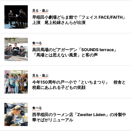
見る・遊ぶ
早稲田小劇場どらま館で「フェイス FACE/FAITH」
上演 尾上松緑さんらが出演
食べる
高田馬場のビアガーデン「SOUNDS terrace」
「馬場とは思えない風景」と客の声
見る・遊ぶ
今年150周年の戸一小で「といちまつり」 校舎と
校庭にあふれる子どもの笑顔
食べる
西早稲田のラーメン店「Zweiter Läden」の冷製中
華そばがリニューアル