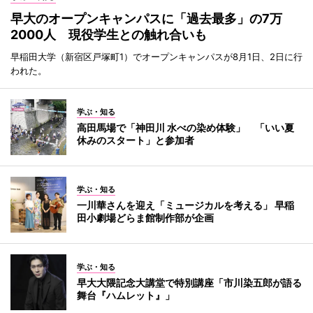
早大のオープンキャンパスに「過去最多」の7万
2000人 現役学生との触れ合いも
早稲田大学（新宿区戸塚町1）でオープンキャンパスが8月1日、2日に行
われた。
学ぶ・知る
高田馬場で「神田川 水べの染め体験」 「いい夏
休みのスタート」と参加者
学ぶ・知る
一川華さんを迎え「ミュージカルを考える」 早稲
田小劇場どらま館制作部が企画
学ぶ・知る
早大大隈記念大講堂で特別講座「市川染五郎が語る
舞台『ハムレット』」