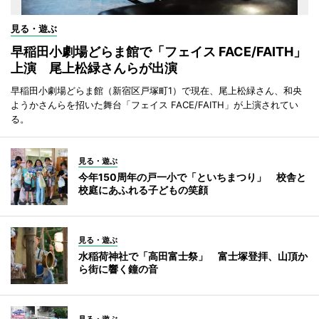
見る・遊ぶ
早稲田小劇場どらま館で「フェイス FACE/FAITH」
上演 尾上松緑さんらが出演
早稲田小劇場どらま館（新宿区戸塚町1）で現在、尾上松緑さん、和央
ようかさんらを招いた舞台「フェイス FACE/FAITH」が上演されてい
る。
見る・遊ぶ
今年150周年の戸一小で「といちまつり」 校舎と
校庭にあふれる子どもの笑顔
見る・遊ぶ
水稲荷神社で「高田富士祭」 富士塚登拝、山頂か
ら街に響く鐘の音