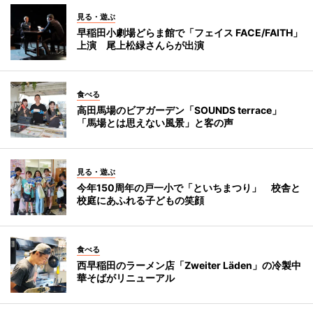
見る・遊ぶ
早稲田小劇場どらま館で「フェイス FACE/FAITH」
上演 尾上松緑さんらが出演
食べる
高田馬場のビアガーデン「SOUNDS terrace」
「馬場とは思えない風景」と客の声
見る・遊ぶ
今年150周年の戸一小で「といちまつり」 校舎と
校庭にあふれる子どもの笑顔
食べる
西早稲田のラーメン店「Zweiter Läden」の冷製中
華そばがリニューアル