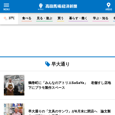
37°C
食べる
見る・遊ぶ
買う
暮らす・働く
学ぶ・知る
早大通り
鶴巻町に「みんなのアトリエSaSaYa」 老舗すし店地
下にプラモ製作スペース
早大通りの「文具のサンワ」が6月末に閉店へ 論文製