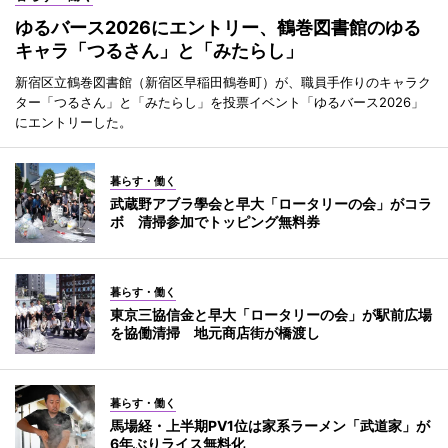
ゆるバース2026にエントリー、鶴巻図書館のゆる
キャラ「つるさん」と「みたらし」
新宿区立鶴巻図書館（新宿区早稲田鶴巻町）が、職員手作りのキャラク
ター「つるさん」と「みたらし」を投票イベント「ゆるバース2026」
にエントリーした。
暮らす・働く
武蔵野アブラ學会と早大「ロータリーの会」がコラ
ボ 清掃参加でトッピング無料券
暮らす・働く
東京三協信金と早大「ロータリーの会」が駅前広場
を協働清掃 地元商店街が橋渡し
暮らす・働く
馬場経・上半期PV1位は家系ラーメン「武道家」が
6年ぶりライス無料化