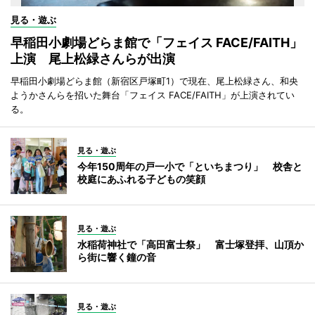
見る・遊ぶ
早稲田小劇場どらま館で「フェイス FACE/FAITH」
上演 尾上松緑さんらが出演
早稲田小劇場どらま館（新宿区戸塚町1）で現在、尾上松緑さん、和央
ようかさんらを招いた舞台「フェイス FACE/FAITH」が上演されてい
る。
見る・遊ぶ
今年150周年の戸一小で「といちまつり」 校舎と
校庭にあふれる子どもの笑顔
見る・遊ぶ
水稲荷神社で「高田富士祭」 富士塚登拝、山頂か
ら街に響く鐘の音
見る・遊ぶ