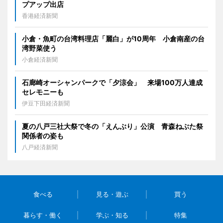
プアップ出店
香港経済新聞
小倉・魚町の台湾料理店「麗白」が10周年 小倉南産の台
湾野菜使う
小倉経済新聞
石廊崎オーシャンパークで「夕涼会」 来場100万人達成
セレモニーも
伊豆下田経済新聞
夏の八戸三社大祭で冬の「えんぶり」公演 青森ねぶた祭
関係者の姿も
八戸経済新聞
食べる
見る・遊ぶ
買う
暮らす・働く
学ぶ・知る
特集