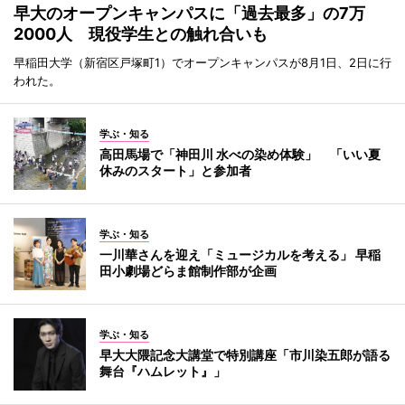
早大のオープンキャンパスに「過去最多」の7万
2000人 現役学生との触れ合いも
早稲田大学（新宿区戸塚町1）でオープンキャンパスが8月1日、2日に行
われた。
学ぶ・知る
高田馬場で「神田川 水べの染め体験」 「いい夏
休みのスタート」と参加者
学ぶ・知る
一川華さんを迎え「ミュージカルを考える」 早稲
田小劇場どらま館制作部が企画
学ぶ・知る
早大大隈記念大講堂で特別講座「市川染五郎が語る
舞台『ハムレット』」