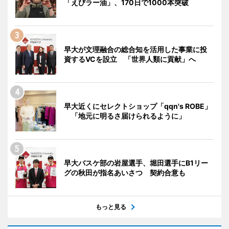
「えびラー油」、170日で1000本突破
早大が文理融合の総合知を活用した事業に投
資するVCを設立 「世界人類に貢献」へ
早大近くにセレクトショップ「qqn's ROBE」
「地元に明るさ届けられるように」
早大バスケ部の岩屋選手、堀田選手にB1リー
グの秋田が指名あいさつ 契約合意も
もっと見る