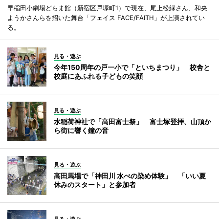
早稲田小劇場どらま館（新宿区戸塚町1）で現在、尾上松緑さん、和央
ようかさんらを招いた舞台「フェイス FACE/FAITH」が上演されてい
る。
見る・遊ぶ
今年150周年の戸一小で「といちまつり」 校舎と
校庭にあふれる子どもの笑顔
見る・遊ぶ
水稲荷神社で「高田富士祭」 富士塚登拝、山頂か
ら街に響く鐘の音
見る・遊ぶ
高田馬場で「神田川 水べの染め体験」 「いい夏
休みのスタート」と参加者