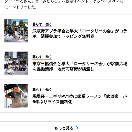
ター「つるさん」と「みたらし」を投票イベント「ゆるバース2026」
にエントリーした。
暮らす・働く
武蔵野アブラ學会と早大「ロータリーの会」がコラ
ボ 清掃参加でトッピング無料券
暮らす・働く
東京三協信金と早大「ロータリーの会」が駅前広場
を協働清掃 地元商店街が橋渡し
暮らす・働く
馬場経・上半期PV1位は家系ラーメン「武道家」が
6年ぶりライス無料化
もっと見る