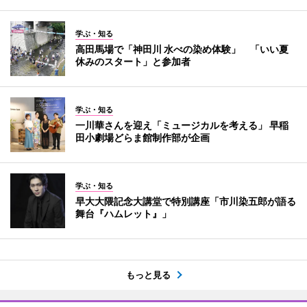
学ぶ・知る
高田馬場で「神田川 水べの染め体験」 「いい夏
休みのスタート」と参加者
学ぶ・知る
一川華さんを迎え「ミュージカルを考える」 早稲
田小劇場どらま館制作部が企画
学ぶ・知る
早大大隈記念大講堂で特別講座「市川染五郎が語る
舞台『ハムレット』」
もっと見る