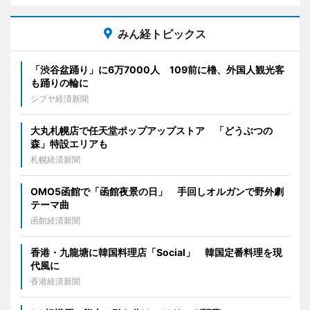
みん経トピックス
「渋谷盆踊り」に6万7000人 109前に櫓、外国人観光客
も踊りの輪に
シブヤ経済新聞
大丸札幌店で任天堂ポップアップストア 「どうぶつの
森」特設エリアも
札幌経済新聞
OMO5函館で「函館夜景の日」 手回しオルガンで野外劇
テーマ曲
函館経済新聞
香港・九龍塘に韓国料理店「Social」 韓国定番料理を現
代風に
香港経済新聞