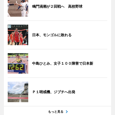
鳴門渦潮が２回戦へ 高校野球
日本、モンゴルに敗れる
中島ひとみ、女子１００障害で日本新
Ｐ１哨戒機、ジブチへ出発
もっと見る