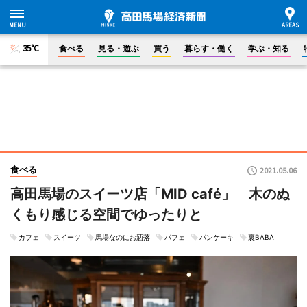
35°C
食べる
見る・遊ぶ
買う
暮らす・働く
学ぶ・知る
食べる
2021.05.06
高田馬場のスイーツ店「MID café」 木のぬ
くもり感じる空間でゆったりと
カフェ
スイーツ
馬場なのにお洒落
パフェ
パンケーキ
裏BABA