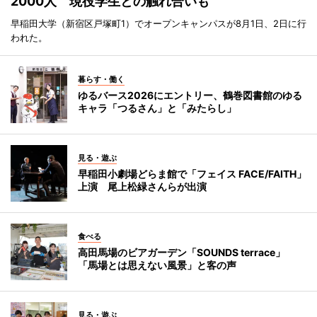
2000人 現役学生との触れ合いも
早稲田大学（新宿区戸塚町1）でオープンキャンパスが8月1日、2日に行
われた。
暮らす・働く
ゆるバース2026にエントリー、鶴巻図書館のゆる
キャラ「つるさん」と「みたらし」
見る・遊ぶ
早稲田小劇場どらま館で「フェイス FACE/FAITH」
上演 尾上松緑さんらが出演
食べる
高田馬場のビアガーデン「SOUNDS terrace」
「馬場とは思えない風景」と客の声
見る・遊ぶ