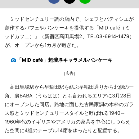
ミッドセンチュリー調の店内で、シェフとパティシエが
創作するパフェやパンケーキを提供する「MID café（ミ
ッドカフェ）」（新宿区高田馬場2、TEL
03-6914-1479
）
が、オープンから1カ月が過ぎた。
「MID café」超濃厚キャラメルパンケーキ
［広告］
高田馬場駅から早稲田駅を結ぶ早稲田通りから北側の一
角、裏BABA（うらばば）とも言われるエリアに3月28日
にオープンした同店。路地に面した古民家調の木枠のガラ
ス窓とミッドセンチュリースタイルと呼ばれる1940～
1960年代のイギリスやアメリカの家具を中心にしつらえ
た空間に4組のテーブル14席をゆったりと配置する。