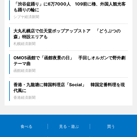
「渋谷盆踊り」に6万7000人 109前に櫓、外国人観光客
も踊りの輪に
シブヤ経済新聞
大丸札幌店で任天堂ポップアップストア 「どうぶつの
森」特設エリアも
札幌経済新聞
OMO5函館で「函館夜景の日」 手回しオルガンで野外劇
テーマ曲
函館経済新聞
香港・九龍塘に韓国料理店「Social」 韓国定番料理を現
代風に
香港経済新聞
食べる
見る・遊ぶ
買う