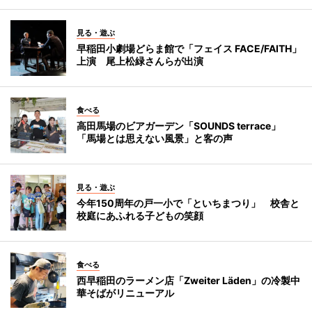
見る・遊ぶ
早稲田小劇場どらま館で「フェイス FACE/FAITH」
上演 尾上松緑さんらが出演
食べる
高田馬場のビアガーデン「SOUNDS terrace」
「馬場とは思えない風景」と客の声
見る・遊ぶ
今年150周年の戸一小で「といちまつり」 校舎と
校庭にあふれる子どもの笑顔
食べる
西早稲田のラーメン店「Zweiter Läden」の冷製中
華そばがリニューアル