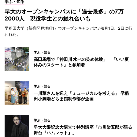
学ぶ・知る
早大のオープンキャンパスに「過去最多」の7万
2000人 現役学生との触れ合いも
早稲田大学（新宿区戸塚町1）でオープンキャンパスが8月1日、2日に行
われた。
学ぶ・知る
高田馬場で「神田川 水べの染め体験」 「いい夏
休みのスタート」と参加者
学ぶ・知る
一川華さんを迎え「ミュージカルを考える」 早稲
田小劇場どらま館制作部が企画
学ぶ・知る
早大大隈記念大講堂で特別講座「市川染五郎が語る
舞台『ハムレット』」