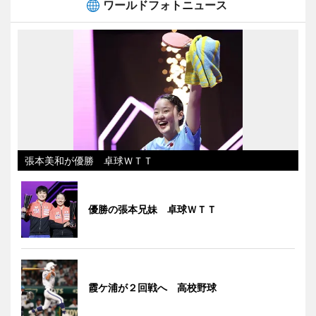
ワールドフォトニュース
張本美和が優勝 卓球ＷＴＴ
優勝の張本兄妹 卓球ＷＴＴ
霞ケ浦が２回戦へ 高校野球