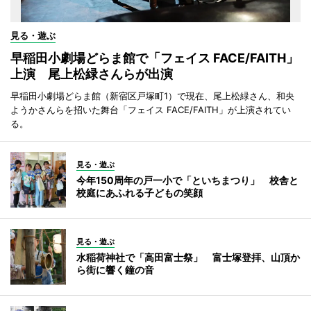
見る・遊ぶ
早稲田小劇場どらま館で「フェイス FACE/FAITH」
上演 尾上松緑さんらが出演
早稲田小劇場どらま館（新宿区戸塚町1）で現在、尾上松緑さん、和央
ようかさんらを招いた舞台「フェイス FACE/FAITH」が上演されてい
る。
見る・遊ぶ
今年150周年の戸一小で「といちまつり」 校舎と
校庭にあふれる子どもの笑顔
見る・遊ぶ
水稲荷神社で「高田富士祭」 富士塚登拝、山頂か
ら街に響く鐘の音