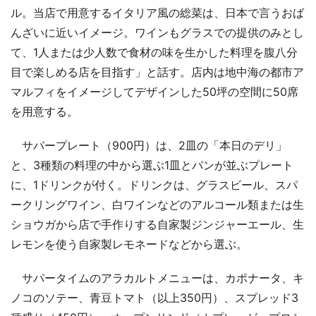
ル。当店で用意するイタリア風の総菜は、日本で言うおば
んざいに近いイメージ。ワインもグラスでの提供のみとし
て、1人または少人数で食材の味を生かした料理を腹八分
目で楽しめる店を目指す」と話す。店内は地中海の都市ア
マルフィをイメージしてデザインした50坪の空間に50席
を用意する。
サパープレート（900円）は、2皿の「本日のデリ」
と、3種類の料理の中から選ぶ1皿とパンが並ぶプレート
に、1ドリンクが付く。ドリンクは、グラスビール、スパ
ークリングワイン、白ワインなどのアルコール類または生
ショウガから店で手作りする自家製ジンジャーエール、生
レモンを使う自家製レモネードなどから選ぶ。
サパータイムのアラカルトメニューは、カポナータ、キ
ノコのソテー、青豆トマト（以上350円）、スプレッド3