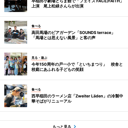
早稲田小劇場どらま館で「フェイス FACE/FAITH」
上演 尾上松緑さんらが出演
食べる
高田馬場のビアガーデン「SOUNDS terrace」
「馬場とは思えない風景」と客の声
見る・遊ぶ
今年150周年の戸一小で「といちまつり」 校舎と
校庭にあふれる子どもの笑顔
食べる
西早稲田のラーメン店「Zweiter Läden」の冷製中
華そばがリニューアル
もっと見る