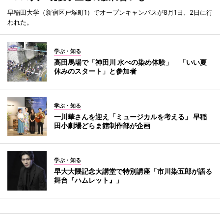
早稲田大学（新宿区戸塚町1）でオープンキャンパスが8月1日、2日に行
われた。
学ぶ・知る
高田馬場で「神田川 水べの染め体験」 「いい夏
休みのスタート」と参加者
学ぶ・知る
一川華さんを迎え「ミュージカルを考える」 早稲
田小劇場どらま館制作部が企画
学ぶ・知る
早大大隈記念大講堂で特別講座「市川染五郎が語る
舞台『ハムレット』」