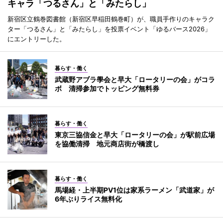
キャラ「つるさん」と「みたらし」
新宿区立鶴巻図書館（新宿区早稲田鶴巻町）が、職員手作りのキャラク
ター「つるさん」と「みたらし」を投票イベント「ゆるバース2026」
にエントリーした。
暮らす・働く
武蔵野アブラ學会と早大「ロータリーの会」がコラ
ボ 清掃参加でトッピング無料券
暮らす・働く
東京三協信金と早大「ロータリーの会」が駅前広場
を協働清掃 地元商店街が橋渡し
暮らす・働く
馬場経・上半期PV1位は家系ラーメン「武道家」が
6年ぶりライス無料化