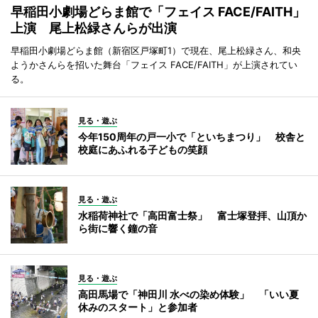
早稲田小劇場どらま館で「フェイス FACE/FAITH」
上演 尾上松緑さんらが出演
早稲田小劇場どらま館（新宿区戸塚町1）で現在、尾上松緑さん、和央
ようかさんらを招いた舞台「フェイス FACE/FAITH」が上演されてい
る。
見る・遊ぶ
今年150周年の戸一小で「といちまつり」 校舎と
校庭にあふれる子どもの笑顔
見る・遊ぶ
水稲荷神社で「高田富士祭」 富士塚登拝、山頂か
ら街に響く鐘の音
見る・遊ぶ
高田馬場で「神田川 水べの染め体験」 「いい夏
休みのスタート」と参加者