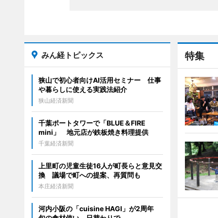
みん経トピックス
特集
狭山で初心者向けAI活用セミナー 仕事
や暮らしに使える実践法紹介
狭山経済新聞
千葉ポートタワーで「BLUE＆FIRE
mini」 地元店が鉄板焼き料理提供
千葉経済新聞
上里町の児童生徒16人が町長らと意見交
換 議場で町への提案、再質問も
本庄経済新聞
河内小阪の「cuisine HAGI」が2周年
旬の食材使い、日替わりで