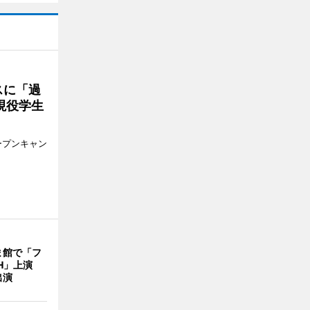
スに「過
現役学生
ープンキャン
ま館で「フ
ITH」上演
出演