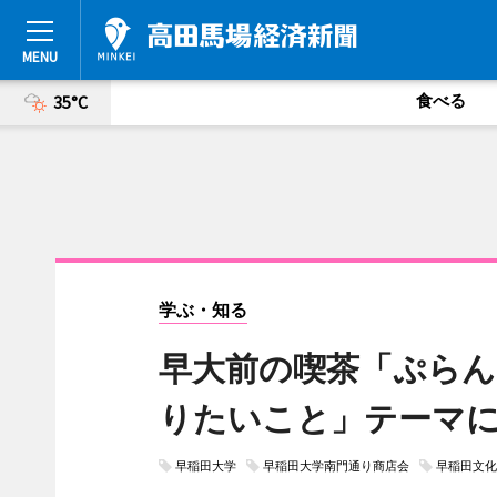
食べる
35°C
学ぶ・知る
早大前の喫茶「ぷらん
りたいこと」テーマ
早稲田大学
早稲田大学南門通り商店会
早稲田文化