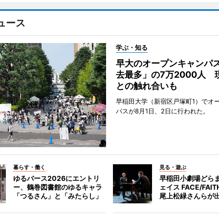
ュース
学ぶ・知る
早大のオープンキャンパ
去最多」の7万2000人 
との触れ合いも
早稲田大学（新宿区戸塚町1）でオ
パスが8月1日、2日に行われた。
暮らす・働く
見る・遊ぶ
ゆるバース2026にエントリ
早稲田小劇場どら
ー、鶴巻図書館のゆるキャラ
ェイス FACE/FA
「つるさん」と「みたらし」
尾上松緑さんらが