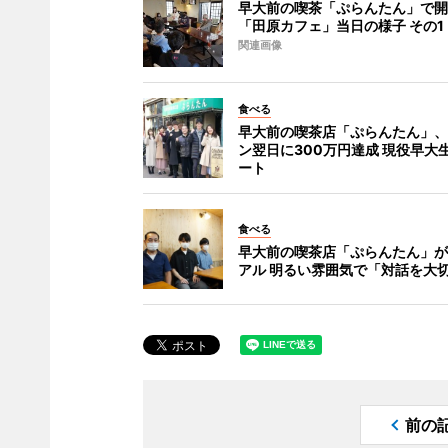
早大前の喫茶「ぷらんたん」で開
「田原カフェ」当日の様子 その1
関連画像
食べる
早大前の喫茶店「ぷらんたん」、
ン翌日に300万円達成 現役早大
ート
食べる
早大前の喫茶店「ぷらんたん」が
アル 明るい雰囲気で「対話を大
前の