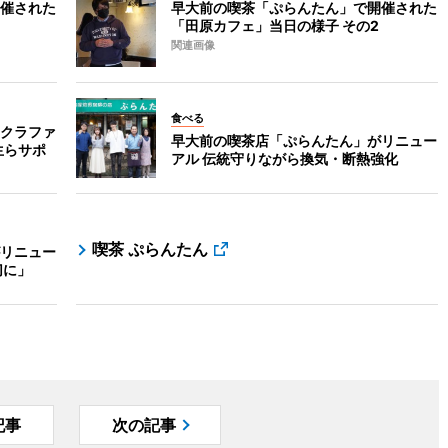
催された
早大前の喫茶「ぷらんたん」で開催された
「田原カフェ」当日の様子 その2
関連画像
食べる
クラファ
早大前の喫茶店「ぷらんたん」がリニュー
生らサポ
アル 伝統守りながら換気・断熱強化
喫茶 ぷらんたん
リニュー
切に」
記事
次の記事