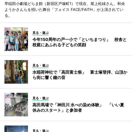
早稲田小劇場どらま館（新宿区戸塚町1）で現在、尾上松緑さん、和央
ようかさんらを招いた舞台「フェイス FACE/FAITH」が上演されてい
る。
見る・遊ぶ
今年150周年の戸一小で「といちまつり」 校舎と
校庭にあふれる子どもの笑顔
見る・遊ぶ
水稲荷神社で「高田富士祭」 富士塚登拝、山頂か
ら街に響く鐘の音
見る・遊ぶ
高田馬場で「神田川 水べの染め体験」 「いい夏
休みのスタート」と参加者
見る・遊ぶ