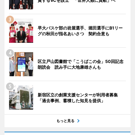
資するVCを設立 「世界人類に貢献」へ
早大バスケ部の岩屋選手、堀田選手にB1リー
グの秋田が指名あいさつ 契約合意も
区立戸山図書館で「こうばこの会」50回記念
朗読会 読み手に大地康雄さんも
新宿区立の創業支援センターが利用者募集
「過去事例、蓄積した知見を提供」
もっと見る