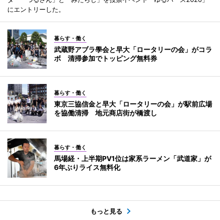
にエントリーした。
暮らす・働く
武蔵野アブラ學会と早大「ロータリーの会」がコラ
ボ 清掃参加でトッピング無料券
暮らす・働く
東京三協信金と早大「ロータリーの会」が駅前広場
を協働清掃 地元商店街が橋渡し
暮らす・働く
馬場経・上半期PV1位は家系ラーメン「武道家」が
6年ぶりライス無料化
もっと見る