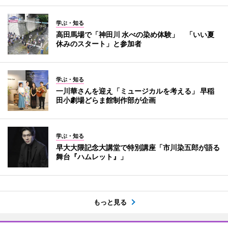
学ぶ・知る
高田馬場で「神田川 水べの染め体験」 「いい夏
休みのスタート」と参加者
学ぶ・知る
一川華さんを迎え「ミュージカルを考える」 早稲
田小劇場どらま館制作部が企画
学ぶ・知る
早大大隈記念大講堂で特別講座「市川染五郎が語る
舞台『ハムレット』」
もっと見る