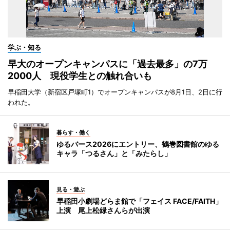
学ぶ・知る
早大のオープンキャンパスに「過去最多」の7万
2000人 現役学生との触れ合いも
早稲田大学（新宿区戸塚町1）でオープンキャンパスが8月1日、2日に行
われた。
暮らす・働く
ゆるバース2026にエントリー、鶴巻図書館のゆる
キャラ「つるさん」と「みたらし」
見る・遊ぶ
早稲田小劇場どらま館で「フェイス FACE/FAITH」
上演 尾上松緑さんらが出演