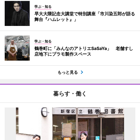
学ぶ・知る
早大大隈記念大講堂で特別講座「市川染五郎が語る
舞台『ハムレット』」
学ぶ・知る
鶴巻町に「みんなのアトリエSaSaYa」 老舗すし
店地下にプラモ製作スペース
もっと見る
暮らす・働く