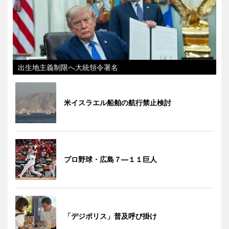
出生地主義制限へ大統領令署名
米イスラエル船舶の航行禁止検討
プロ野球・広島７―１１巨人
「デジポリス」普及呼び掛け