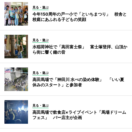
見る・遊ぶ
今年150周年の戸一小で「といちまつり」 校舎と
校庭にあふれる子どもの笑顔
見る・遊ぶ
水稲荷神社で「高田富士祭」 富士塚登拝、山頂か
ら街に響く鐘の音
見る・遊ぶ
高田馬場で「神田川 水べの染め体験」 「いい夏
休みのスタート」と参加者
見る・遊ぶ
高田馬場で飲食店×ライブイベント「馬場ドリーム
フェス」 バー店主が企画