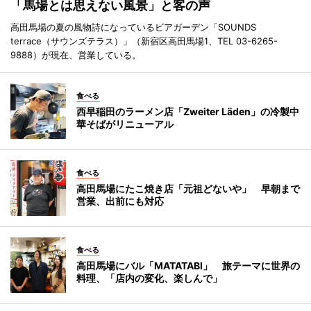
「馬場とは思えない風景」と客の声
高田馬場の夏の風物詩になっているビアガーデン「SOUNDS
terrace（サウンズテラス）」（新宿区高田馬場1、TEL 03-6265-
9888）が現在、営業している。
食べる
西早稲田のラーメン店「Zweiter Läden」の冷製中
華そばがリニューアル
食べる
高田馬場にたこ焼き店「元祖どないや」 早朝まで
営業、出前にも対応
食べる
高田馬場にバル「MATATABI」 旅テーマに世界の
料理、「店内の変化、楽しんで」