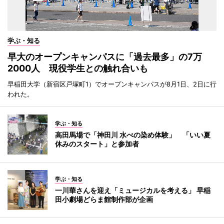
学ぶ・知る
早大のオープンキャンパスに「過去最多」の7万
2000人 現役学生との触れ合いも
早稲田大学（新宿区戸塚町1）でオープンキャンパスが8月1日、2日に行
われた。
学ぶ・知る
高田馬場で「神田川 水べの染め体験」 「いい夏
休みのスタート」と参加者
学ぶ・知る
一川華さんを迎え「ミュージカルを考える」 早稲
田小劇場どらま館制作部が企画