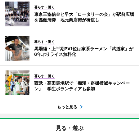
暮らす・働く
東京三協信金と早大「ロータリーの会」が駅前広場
を協働清掃 地元商店街が橋渡し
暮らす・働く
馬場経・上半期PV1位は家系ラーメン「武道家」が
6年ぶりライス無料化
暮らす・働く
西武・高田馬場駅で「痴漢・盗撮撲滅キャンペー
ン」 学生ボランティアも参加
もっと見る
見る・遊ぶ