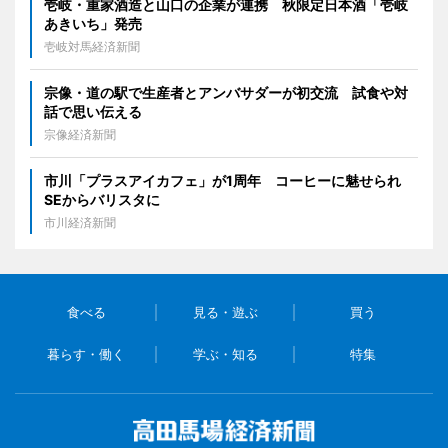
壱岐・重家酒造と山口の企業が連携 秋限定日本酒「壱岐
あきいち」発売
壱岐対馬経済新聞
宗像・道の駅で生産者とアンバサダーが初交流 試食や対
話で思い伝える
宗像経済新聞
市川「プラスアイカフェ」が1周年 コーヒーに魅せられ
SEからバリスタに
市川経済新聞
食べる
見る・遊ぶ
買う
暮らす・働く
学ぶ・知る
特集