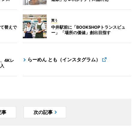
買う
て替えで
中井駅前に「BOOKSHOPトランスビュ
ー」 「場所の価値」創出目指す
らーめん とも（インスタグラム）
、4Kレ
入
記事
次の記事