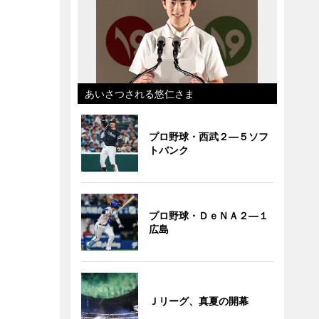
あいさつされる悠仁さま
プロ野球・西武２―５ソフ
トバンク
プロ野球・ＤｅＮＡ２―１
広島
Ｊリーグ、真夏の開幕