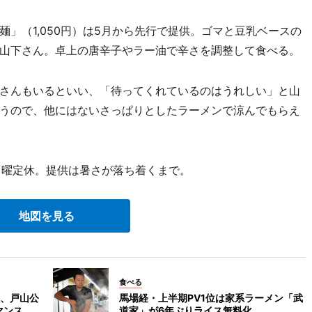
」（1,050円）は5月から先行で提供。ゴマと豆乳ベースの
山下さん。卓上の唐辛子やラー油で辛さを調整して食べる。
さんもいるといい、「待ってくれているのはうれしい」と山
うので、他にはないさっぱりとしたラーメンで涼んでもらえ
。日曜定休。提供は暑さが落ち着くまで。
地図を見る
食べる
、戸山公
馬場経・上半期PV1位は家系ラーメン「武
マンス
道家」が6年ぶりライス無料化