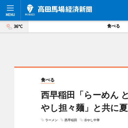
食べる
36°C
食べる
西早稲田「らーめん 
やし担々麺」と共に夏
ラーメン
西早稲田
冷やし中華