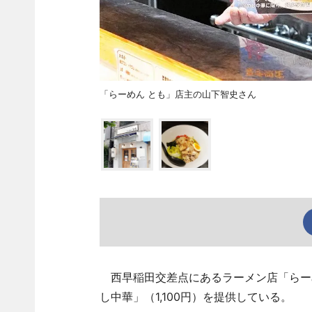
「らーめん とも」店主の山下智史さん
西早稲田交差点にあるラーメン店「らーめ
し中華」（1,100円）を提供している。