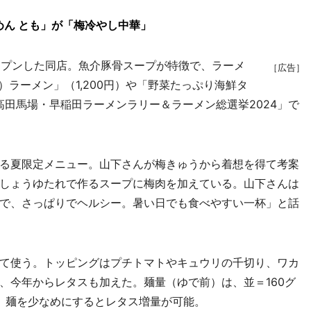
ん とも」が「梅冷やし中華」
ープンした同店。魚介豚骨スープが特徴で、ラーメ
［広告］
）ラーメン」（1,200円）や「野菜たっぷり海鮮タ
「高田馬場・早稲田ラーメンラリー＆ラーメン総選挙2024」で
る夏限定メニュー。山下さんが梅きゅうから着想を得て考案
しょうゆたれで作るスープに梅肉を加えている。山下さんは
で、さっぱりでヘルシー。暑い日でも食べやすい一杯」と話
て使う。トッピングはプチトマトやキュウリの千切り、ワカ
、今年からレタスも加えた。麺量（ゆで前）は、並＝160グ
ム。麺を少なめにするとレタス増量が可能。