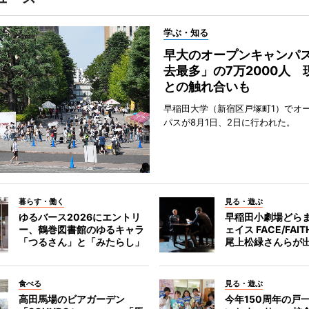
学ぶ・知る
早大のオープンキャンパ
去最多」の7万2000人 
との触れ合いも
早稲田大学（新宿区戸塚町1）でオ
パスが8月1日、2日に行われた。
暮らす・働く
見る・遊ぶ
ゆるバース2026にエントリ
早稲田小劇場どら
ー、鶴巻図書館のゆるキャラ
ェイス FACE/FA
「つるさん」と「みたらし」
尾上松緑さんらが
食べる
見る・遊ぶ
高田馬場のビアガーデン
今年150周年の戸