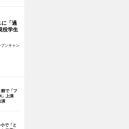
スに「過
現役学生
ープンキャン
ま館で「フ
ITH」上演
出演
一小で「と