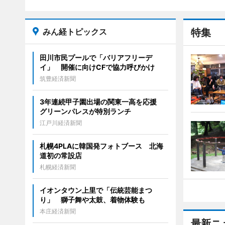
みん経トピックス
特集
田川市民プールで「バリアフリーデ
イ」 開催に向けCFで協力呼びかけ
筑豊経済新聞
3年連続甲子園出場の関東一高を応援
グリーンパレスが特別ランチ
江戸川経済新聞
札幌4PLAに韓国発フォトブース 北海
道初の常設店
札幌経済新聞
イオンタウン上里で「伝統芸能まつ
り」 獅子舞や太鼓、着物体験も
本庄経済新聞
最新ニ