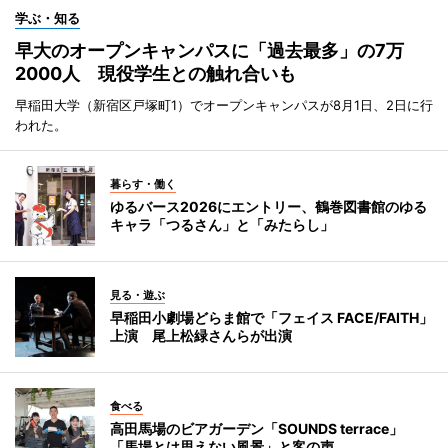
学ぶ・知る
早大のオープンキャンパスに「過去最多」の7万
2000人 現役学生との触れ合いも
早稲田大学（新宿区戸塚町1）でオープンキャンパスが8月1日、2日に行
われた。
暮らす・働く
ゆるバース2026にエントリー、鶴巻図書館のゆる
キャラ「つるさん」と「みたらし」
見る・遊ぶ
早稲田小劇場どらま館で「フェイス FACE/FAITH」
上演 尾上松緑さんらが出演
食べる
高田馬場のビアガーデン「SOUNDS terrace」
「馬場とは思えない風景」と客の声