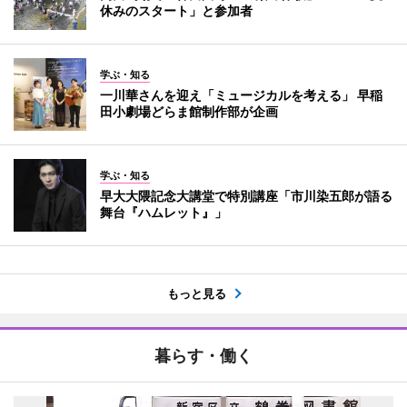
休みのスタート」と参加者
学ぶ・知る
一川華さんを迎え「ミュージカルを考える」 早稲
田小劇場どらま館制作部が企画
学ぶ・知る
早大大隈記念大講堂で特別講座「市川染五郎が語る
舞台『ハムレット』」
もっと見る
暮らす・働く