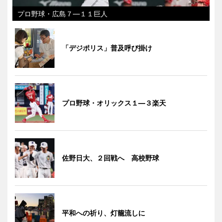
プロ野球・広島７―１１巨人
「デジポリス」普及呼び掛け
プロ野球・オリックス１―３楽天
佐野日大、２回戦へ 高校野球
平和への祈り、灯籠流しに