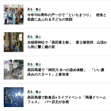
見る・遊ぶ
今年150周年の戸一小で「といちまつり」 校舎と
校庭にあふれる子どもの笑顔
見る・遊ぶ
水稲荷神社で「高田富士祭」 富士塚登拝、山頂か
ら街に響く鐘の音
見る・遊ぶ
高田馬場で「神田川 水べの染め体験」 「いい夏
休みのスタート」と参加者
見る・遊ぶ
高田馬場で飲食店×ライブイベント「馬場ドリーム
フェス」 バー店主が企画