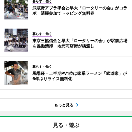
暮らす・働く
武蔵野アブラ學会と早大「ロータリーの会」がコラ
ボ 清掃参加でトッピング無料券
暮らす・働く
東京三協信金と早大「ロータリーの会」が駅前広場
を協働清掃 地元商店街が橋渡し
暮らす・働く
馬場経・上半期PV1位は家系ラーメン「武道家」が
6年ぶりライス無料化
もっと見る
見る・遊ぶ