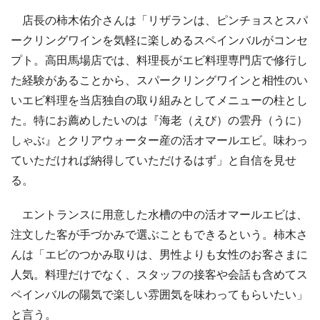
店長の柿木佑介さんは「リザランは、ピンチョスとスパ
ークリングワインを気軽に楽しめるスペインバルがコンセ
プト。高田馬場店では、料理長がエビ料理専門店で修行し
た経験があることから、スパークリングワインと相性のい
いエビ料理を当店独自の取り組みとしてメニューの柱とし
た。特にお薦めしたいのは『海老（えび）の雲丹（うに）
しゃぶ』とクリアウォーター産の活オマールエビ。味わっ
ていただければ納得していただけるはず」と自信を見せ
る。
エントランスに用意した水槽の中の活オマールエビは、
注文した客が手づかみで選ぶこともできるという。柿木さ
んは「エビのつかみ取りは、男性よりも女性のお客さまに
人気。料理だけでなく、スタッフの接客や会話も含めてス
ペインバルの陽気で楽しい雰囲気を味わってもらいたい」
と言う。