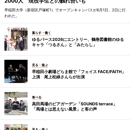
2000人 現役学生との触れ合いも
早稲田大学（新宿区戸塚町1）でオープンキャンパスが8月1日、2日に行
われた。
暮らす・働く
ゆるバース2026にエントリー、鶴巻図書館のゆる
キャラ「つるさん」と「みたらし」
見る・遊ぶ
早稲田小劇場どらま館で「フェイス FACE/FAITH」
上演 尾上松緑さんらが出演
食べる
高田馬場のビアガーデン「SOUNDS terrace」
「馬場とは思えない風景」と客の声
見る・遊ぶ