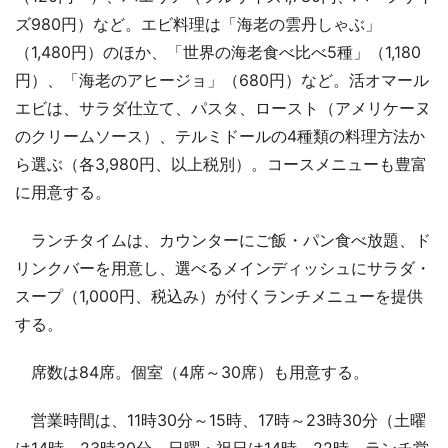
ズ980円）など。エビ料理は「海老の雲丹しゃぶ」
（1,480円）のほか、「世界の海老食べ比べ5種」（1,180
円）、「海老のアヒージョ」（680円）など。活オマール
エビは、サラダ仕立て、パスタ、ロースト（アメリケーヌ
のクリームソース）、テルミドールの4種類の料理方法か
ら選ぶ（各3,980円、以上税別）。コースメニューも豊富
に用意する。
ランチタイムは、カウンターにご飯・パン食べ放題、ド
リンクバーを用意し、選べるメインディッシュにサラダ・
スープ（1,000円、税込み）が付くランチメニューを提供
する。
席数は84席。個室（4席～30席）も用意する。
営業時間は、11時30分～15時、17時～23時30分（土曜
は14時～23時30分、日曜・祝日は14時～22時、ランチ営