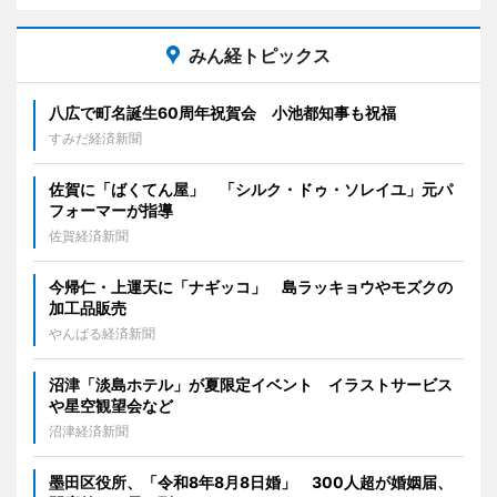
みん経トピックス
八広で町名誕生60周年祝賀会 小池都知事も祝福
すみだ経済新聞
佐賀に「ばくてん屋」 「シルク・ドゥ・ソレイユ」元パ
フォーマーが指導
佐賀経済新聞
今帰仁・上運天に「ナギッコ」 島ラッキョウやモズクの
加工品販売
やんばる経済新聞
沼津「淡島ホテル」が夏限定イベント イラストサービス
や星空観望会など
沼津経済新聞
墨田区役所、「令和8年8月8日婚」 300人超が婚姻届、