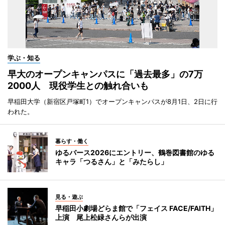
学ぶ・知る
早大のオープンキャンパスに「過去最多」の7万
2000人 現役学生との触れ合いも
早稲田大学（新宿区戸塚町1）でオープンキャンパスが8月1日、2日に行
われた。
暮らす・働く
ゆるバース2026にエントリー、鶴巻図書館のゆる
キャラ「つるさん」と「みたらし」
見る・遊ぶ
早稲田小劇場どらま館で「フェイス FACE/FAITH」
上演 尾上松緑さんらが出演