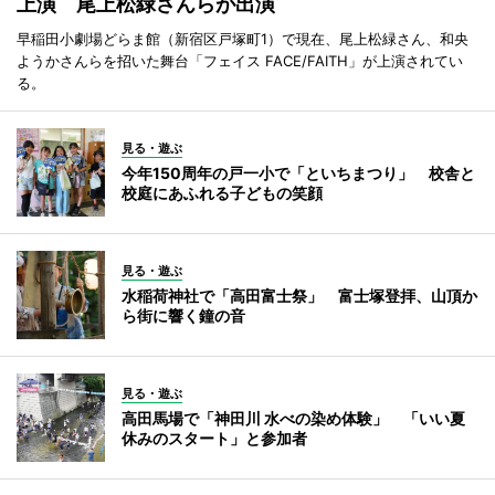
上演 尾上松緑さんらが出演
早稲田小劇場どらま館（新宿区戸塚町1）で現在、尾上松緑さん、和央
ようかさんらを招いた舞台「フェイス FACE/FAITH」が上演されてい
る。
見る・遊ぶ
今年150周年の戸一小で「といちまつり」 校舎と
校庭にあふれる子どもの笑顔
見る・遊ぶ
水稲荷神社で「高田富士祭」 富士塚登拝、山頂か
ら街に響く鐘の音
見る・遊ぶ
高田馬場で「神田川 水べの染め体験」 「いい夏
休みのスタート」と参加者