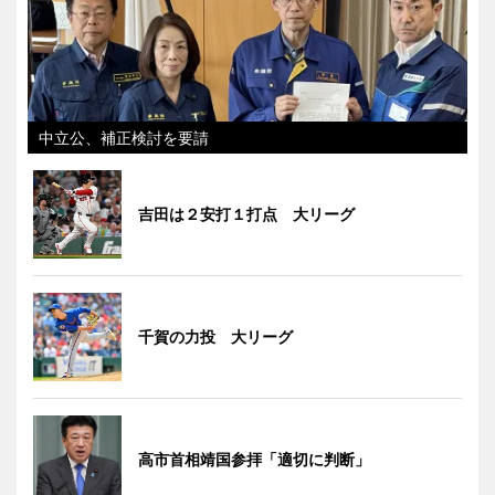
中立公、補正検討を要請
吉田は２安打１打点 大リーグ
千賀の力投 大リーグ
高市首相靖国参拝「適切に判断」