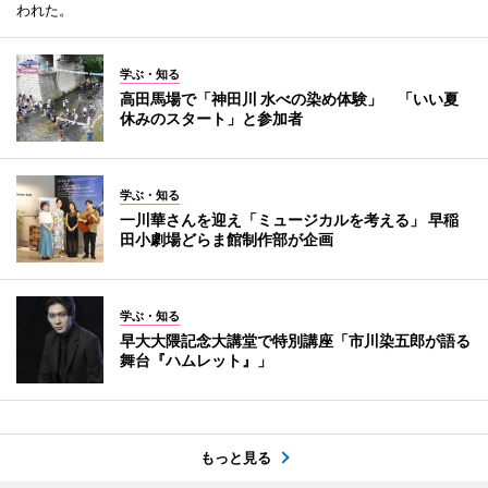
われた。
学ぶ・知る
高田馬場で「神田川 水べの染め体験」 「いい夏
休みのスタート」と参加者
学ぶ・知る
一川華さんを迎え「ミュージカルを考える」 早稲
田小劇場どらま館制作部が企画
学ぶ・知る
早大大隈記念大講堂で特別講座「市川染五郎が語る
舞台『ハムレット』」
もっと見る