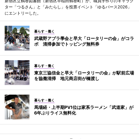
新宿区立鶴巻図書館（新宿区早稲田鶴巻町）が、職員手作りのキャラク
ター「つるさん」と「みたらし」を投票イベント「ゆるバース2026」
にエントリーした。
暮らす・働く
武蔵野アブラ學会と早大「ロータリーの会」がコラ
ボ 清掃参加でトッピング無料券
暮らす・働く
東京三協信金と早大「ロータリーの会」が駅前広場
を協働清掃 地元商店街が橋渡し
暮らす・働く
馬場経・上半期PV1位は家系ラーメン「武道家」が
6年ぶりライス無料化