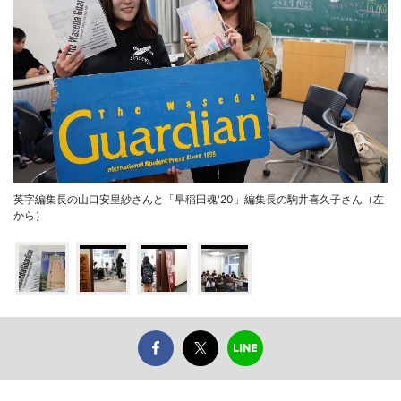
英字編集長の山口安里紗さんと「早稲田魂'20」編集長の駒井喜久子さん（左
から）