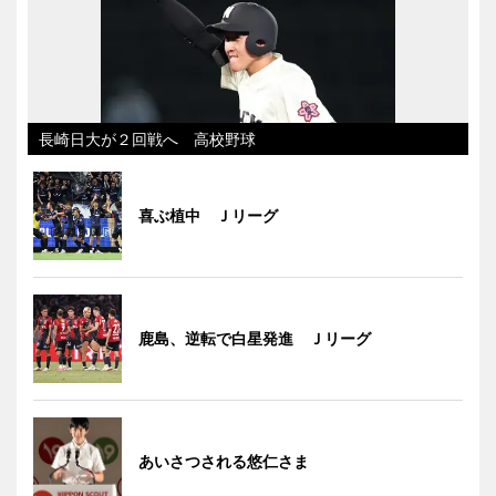
長崎日大が２回戦へ 高校野球
喜ぶ植中 Ｊリーグ
鹿島、逆転で白星発進 Ｊリーグ
あいさつされる悠仁さま