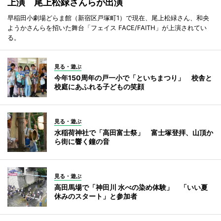
上演 尾上松緑さんらが出演
早稲田小劇場どらま館（新宿区戸塚町1）で現在、尾上松緑さん、和央
ようかさんらを招いた舞台「フェイス FACE/FAITH」が上演されてい
る。
見る・遊ぶ
今年150周年の戸一小で「といちまつり」 校舎と
校庭にあふれる子どもの笑顔
見る・遊ぶ
水稲荷神社で「高田富士祭」 富士塚登拝、山頂か
ら街に響く鐘の音
見る・遊ぶ
高田馬場で「神田川 水べの染め体験」 「いい夏
休みのスタート」と参加者