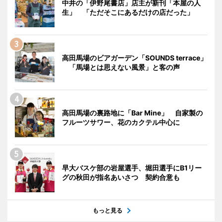
中井の「伊野尾書店」店主が新刊「本屋の人
生」 「ただそこにあるだけの店だった」
高田馬場のビアガーデン「SOUNDS terrace」
「馬場とは思えない風景」と客の声
高田馬場の裏路地に「Bar Mine」 自家製の
フルーツサワー、花のカクテル中心に
早大バスケ部の岩屋選手、堀田選手にB1リー
グの秋田が指名あいさつ 契約合意も
もっと見る