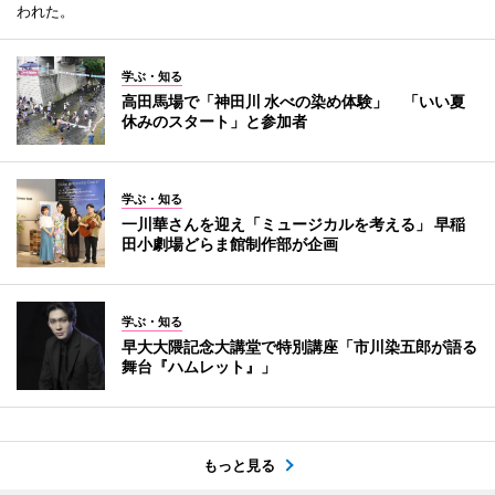
われた。
学ぶ・知る
高田馬場で「神田川 水べの染め体験」 「いい夏
休みのスタート」と参加者
学ぶ・知る
一川華さんを迎え「ミュージカルを考える」 早稲
田小劇場どらま館制作部が企画
学ぶ・知る
早大大隈記念大講堂で特別講座「市川染五郎が語る
舞台『ハムレット』」
もっと見る