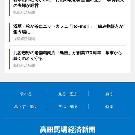
の夫婦が経営
弘前経済新聞
浅草・松が谷にニットカフェ「ito-mori」 編み物好きが
集う場に
浅草経済新聞
北習志野の老舗精肉店「鳥吉」が創業170周年 幕末から
続くのれん守る
船橋経済新聞
食べる
見る・遊ぶ
買う
暮らす・働く
学ぶ・知る
特集