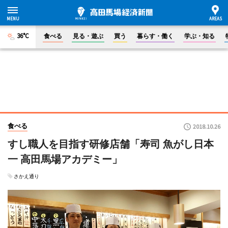
36°C
食べる
見る・遊ぶ
買う
暮らす・働く
学ぶ・知る
食べる
2018.10.26
すし職人を目指す研修店舗「寿司 魚がし日本
一 高田馬場アカデミー」
さかえ通り