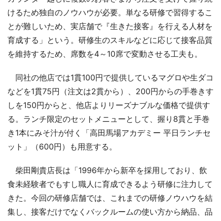
けるため独自のノウハウが必要。単なる研修で習得するこ
とが難しいため、実店舗で『生きた接客』を行える人材を
育成する」という。研修生のスキルなどに応じて接客品質
を維持するため、席数を4～10席で変動させる工夫も。
同社の他店では1貫100円で提供しているマグロや生ダコ
などを1貫75円（注文は2貫から）、200円からの手巻きす
しを150円からと、他店よりリーズナブルな価格で提供す
る。ランチ限定のセットメニューとして、握り8貫と手巻
き1本にみそ汁が付く「高田馬場アカデミー 平日ランチセ
ット」（600円）も用意する。
柴田剛貴店長は「1996年から新卒を採用しており、飲
食未経験者でもすし職人に育成できるよう研修に注力して
きた。今回の研修店舗では、これまでの研修ノウハウを結
集し、接客だけでなくバックルームの使い方から納品、品