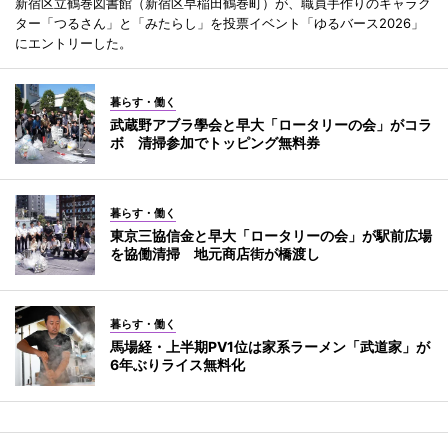
新宿区立鶴巻図書館（新宿区早稲田鶴巻町）が、職員手作りのキャラク
ター「つるさん」と「みたらし」を投票イベント「ゆるバース2026」
にエントリーした。
暮らす・働く
武蔵野アブラ學会と早大「ロータリーの会」がコラ
ボ 清掃参加でトッピング無料券
暮らす・働く
東京三協信金と早大「ロータリーの会」が駅前広場
を協働清掃 地元商店街が橋渡し
暮らす・働く
馬場経・上半期PV1位は家系ラーメン「武道家」が
6年ぶりライス無料化