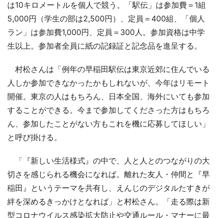
は10キロメートルを個人で競う。「駅伝」は参加費＝1組
5,000円（学生の部は2,500円）、定員＝400組、「個人
ラン」は参加費1,000円、定員＝300人。参加資格は中学
生以上。参加者全員に紙の記録証と記念品を進呈する。
村松さんは「例年の早稲田駅伝は東京近郊に住んでいる
人しか参加できなかったかもしれないが、今年はリモート
開催。東京の人はもちろん、日本全国、海外にいても参加
することができる。今まで参加してくださった方はもちろ
ん、参加したことがない方もこれを機に応募してほしい」
と呼び掛ける。
「『新しい生活様式』の中で、人と人とのつながりの大
切さを感じられる機会になれば。離れた友人・仲間と『早
稲田』というテーマを共有し、えんじのデジタルたすきが
絆を深めるきっかけとなれば」と村松さん。「走る際は新
型コロナウイルス感染拡大防止や交通ルール・マナーに最