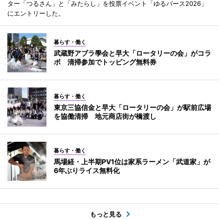
ター「つるさん」と「みたらし」を投票イベント「ゆるバース2026」
にエントリーした。
暮らす・働く
武蔵野アブラ學会と早大「ロータリーの会」がコラ
ボ 清掃参加でトッピング無料券
暮らす・働く
東京三協信金と早大「ロータリーの会」が駅前広場
を協働清掃 地元商店街が橋渡し
暮らす・働く
馬場経・上半期PV1位は家系ラーメン「武道家」が
6年ぶりライス無料化
もっと見る