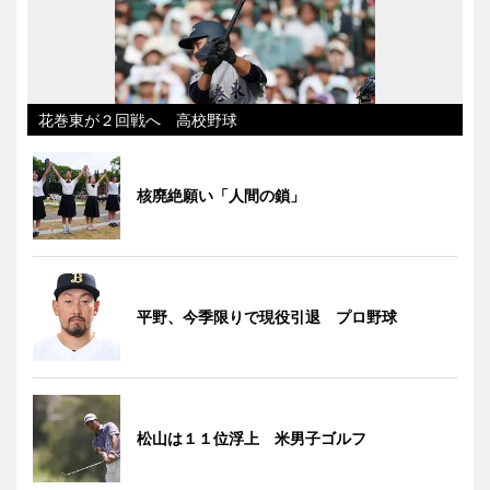
花巻東が２回戦へ 高校野球
核廃絶願い「人間の鎖」
平野、今季限りで現役引退 プロ野球
松山は１１位浮上 米男子ゴルフ