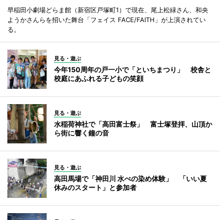
早稲田小劇場どらま館（新宿区戸塚町1）で現在、尾上松緑さん、和央
ようかさんらを招いた舞台「フェイス FACE/FAITH」が上演されてい
る。
見る・遊ぶ
今年150周年の戸一小で「といちまつり」 校舎と
校庭にあふれる子どもの笑顔
見る・遊ぶ
水稲荷神社で「高田富士祭」 富士塚登拝、山頂か
ら街に響く鐘の音
見る・遊ぶ
高田馬場で「神田川 水べの染め体験」 「いい夏
休みのスタート」と参加者