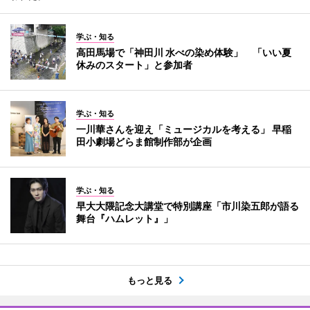
学ぶ・知る
高田馬場で「神田川 水べの染め体験」 「いい夏
休みのスタート」と参加者
学ぶ・知る
一川華さんを迎え「ミュージカルを考える」 早稲
田小劇場どらま館制作部が企画
学ぶ・知る
早大大隈記念大講堂で特別講座「市川染五郎が語る
舞台『ハムレット』」
もっと見る