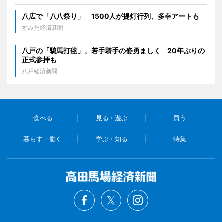
八広で「八八祭り」 1500人が提灯行列、多幸アートも
すみだ経済新聞
八戸の「騎馬打毬」、若手騎手の姿勇ましく 20年ぶりの
正式参拝も
八戸経済新聞
食べる
見る・遊ぶ
買う
暮らす・働く
学ぶ・知る
特集