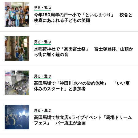
見る・遊ぶ
今年150周年の戸一小で「といちまつり」 校舎と
校庭にあふれる子どもの笑顔
見る・遊ぶ
水稲荷神社で「高田富士祭」 富士塚登拝、山頂か
ら街に響く鐘の音
見る・遊ぶ
高田馬場で「神田川 水べの染め体験」 「いい夏
休みのスタート」と参加者
見る・遊ぶ
高田馬場で飲食店×ライブイベント「馬場ドリーム
フェス」 バー店主が企画