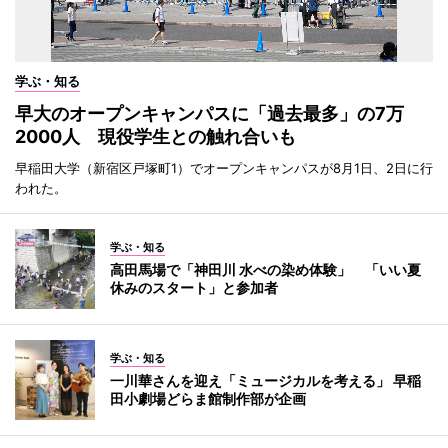
学ぶ・知る
早大のオープンキャンパスに「過去最多」の7万
2000人 現役学生との触れ合いも
早稲田大学（新宿区戸塚町1）でオープンキャンパスが8月1日、2日に行
われた。
学ぶ・知る
高田馬場で「神田川 水べの染め体験」 「いい夏
休みのスタート」と参加者
学ぶ・知る
一川華さんを迎え「ミュージカルを考える」 早稲
田小劇場どらま館制作部が企画