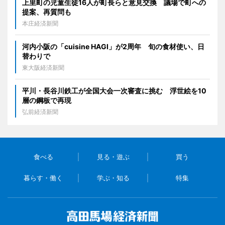
上里町の児童生徒16人が町長らと意見交換 議場で町への
提案、再質問も
本庄経済新聞
河内小阪の「cuisine HAGI」が2周年 旬の食材使い、日
替わりで
東大阪経済新聞
平川・長谷川鉄工が全国大会一次審査に挑む 浮世絵を10
層の鋼板で再現
弘前経済新聞
食べる
見る・遊ぶ
買う
暮らす・働く
学ぶ・知る
特集