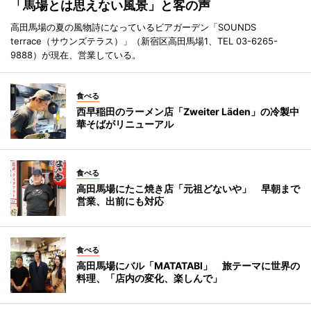
「馬場とは思えない風景」と客の声
高田馬場の夏の風物詩になっているビアガーデン「SOUNDS
terrace（サウンズテラス）」（新宿区高田馬場1、TEL 03-6265-
9888）が現在、営業している。
食べる
西早稲田のラーメン店「Zweiter Läden」の冷製中
華そばがリニューアル
食べる
高田馬場にたこ焼き店「元祖どないや」 早朝まで
営業、出前にも対応
食べる
高田馬場にバル「MATATABI」 旅テーマに世界の
料理、「店内の変化、楽しんで」