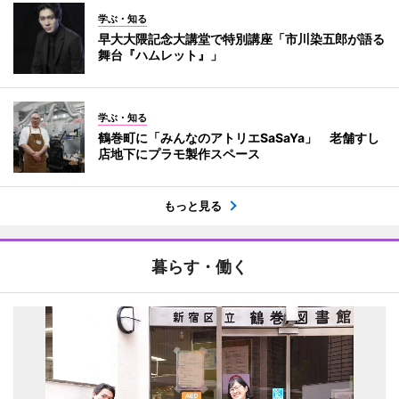
学ぶ・知る
早大大隈記念大講堂で特別講座「市川染五郎が語る
舞台『ハムレット』」
学ぶ・知る
鶴巻町に「みんなのアトリエSaSaYa」 老舗すし
店地下にプラモ製作スペース
もっと見る
暮らす・働く