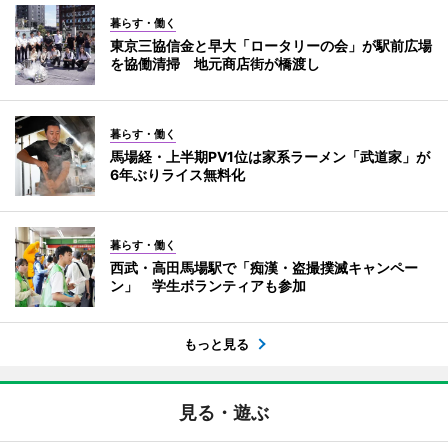
暮らす・働く
東京三協信金と早大「ロータリーの会」が駅前広場
を協働清掃 地元商店街が橋渡し
暮らす・働く
馬場経・上半期PV1位は家系ラーメン「武道家」が
6年ぶりライス無料化
暮らす・働く
西武・高田馬場駅で「痴漢・盗撮撲滅キャンペー
ン」 学生ボランティアも参加
もっと見る
見る・遊ぶ