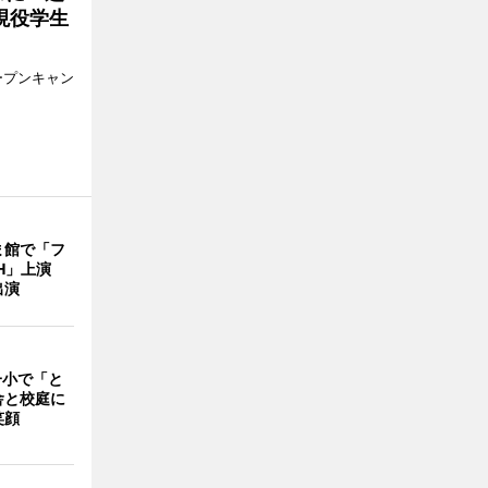
現役学生
ープンキャン
ま館で「フ
ITH」上演
出演
一小で「と
舎と校庭に
笑顔