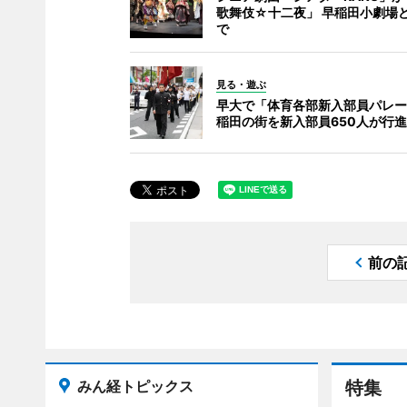
歌舞伎☆十二夜」 早稲田小劇場
で
見る・遊ぶ
早大で「体育各部新入部員パレー
稲田の街を新入部員650人が行進
前の
みん経トピックス
特集