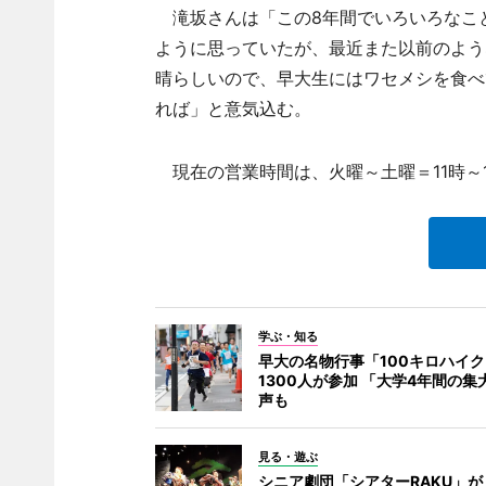
滝坂さんは「この8年間でいろいろなこ
ように思っていたが、最近また以前のよう
晴らしいので、早大生にはワセメシを食べ
れば」と意気込む。
現在の営業時間は、火曜～土曜＝11時～15
学ぶ・知る
早大の名物行事「100キロハイ
1300人が参加 「大学4年間の集
声も
見る・遊ぶ
シニア劇団「シアターRAKU」が「