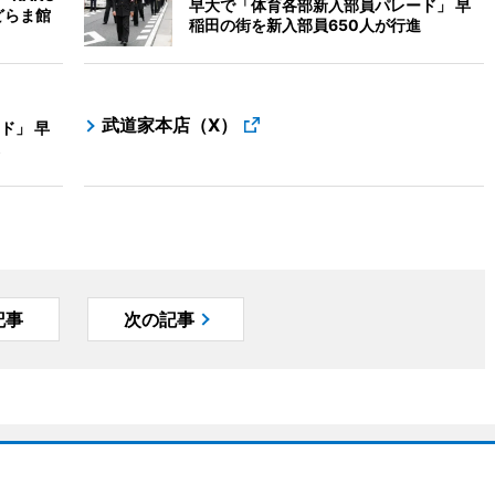
早大で「体育各部新入部員パレード」 早
どらま館
稲田の街を新入部員650人が行進
武道家本店（X）
ド」 早
記事
次の記事