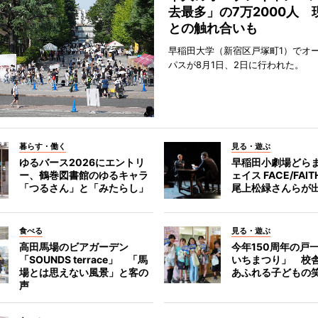
去最多」の7万2000人 
との触れ合いも
早稲田大学（新宿区戸塚町1）でオ
パスが8月1日、2日に行われた。
暮らす・働く
見る・遊ぶ
ゆるバース2026にエントリ
早稲田小劇場どら
ー、鶴巻図書館のゆるキャラ
ェイス FACE/FA
「つるさん」と「みたらし」
尾上松緑さんらが
食べる
見る・遊ぶ
高田馬場のビアガーデン
今年150周年の戸
「SOUNDS terrace」 「馬
いちまつり」 校
場とは思えない風景」と客の
あふれる子どもの
声