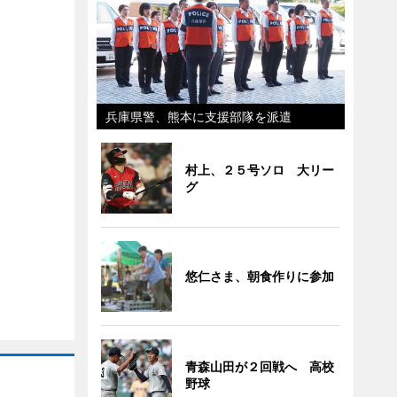
兵庫県警、熊本に支援部隊を派遣
村上、２５号ソロ 大リー
グ
悠仁さま、朝食作りに参加
青森山田が２回戦へ 高校
野球