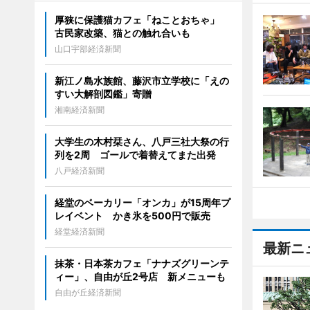
厚狭に保護猫カフェ「ねことおちゃ」
古民家改築、猫との触れ合いも
山口宇部経済新聞
新江ノ島水族館、藤沢市立学校に「えの
すい大解剖図鑑」寄贈
湘南経済新聞
大学生の木村栞さん、八戸三社大祭の行
列を2周 ゴールで着替えてまた出発
八戸経済新聞
経堂のベーカリー「オンカ」が15周年プ
レイベント かき氷を500円で販売
経堂経済新聞
最新ニ
抹茶・日本茶カフェ「ナナズグリーンテ
ィー」、自由が丘2号店 新メニューも
自由が丘経済新聞