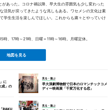
とがあった。コロナ禍以降、早大生の雰囲気も少し変わった
な活気が戻ってきたような兆しもある。ワセメシの文化は素
て学生生活を楽しんでほしい。これからも粛々とやっていけ
時、17時～21時、日曜＝11時～16時。月曜定休。
地図を見る
見る・遊ぶ
ク」に
早大演劇博物館で日本のロマンチックコメ
大成」の
ディー映画展「千変万化する恋」
見る・遊ぶ
RAKU