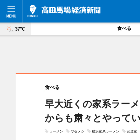
食べる
37°C
食べる
早大近くの家系ラーメ
からも粛々とやって
ラーメン
ワセメシ
横浜家系ラーメン
武道家