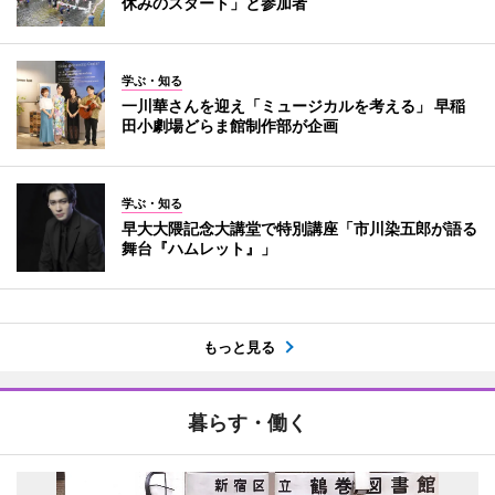
休みのスタート」と参加者
学ぶ・知る
一川華さんを迎え「ミュージカルを考える」 早稲
田小劇場どらま館制作部が企画
学ぶ・知る
早大大隈記念大講堂で特別講座「市川染五郎が語る
舞台『ハムレット』」
もっと見る
暮らす・働く