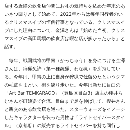
店する近隣の飲食店仲間にお礼の気持ちを込めた年末のあ
いさつ回りとして始めて、2022年からは毎年同行者のい
るクリスマスイブの恒例行事となっている。クリスマスイ
ブにした理由について、金澤さんは「始めた当初、クリス
マスイブの高田馬場の飲食店は暇な店が多かったから」と
話す。
毎年、戦国武将の甲冑（かっちゅう）を身につける金澤
さんは、狩猟免許（第一種銃猟、わな猟）を所持してい
る。今年は、甲冑の上に自身が狩猟で仕留めたというクマ
の毛皮をまとい、街を練り歩いた。今年は新たに目白の
「Art Bar TEMKARACO」（豊島区目白3）店主の櫻井ら
むさんが町娘姿で合流。目白まで足を伸ばして、櫻井さん
と親交のある飲食店も巡った。スターウォーズをイメージ
したキャラクターを装った男性は「ライトセイバースタイ
ル」（京都府）の販売するライトセイバーを持ち同行し