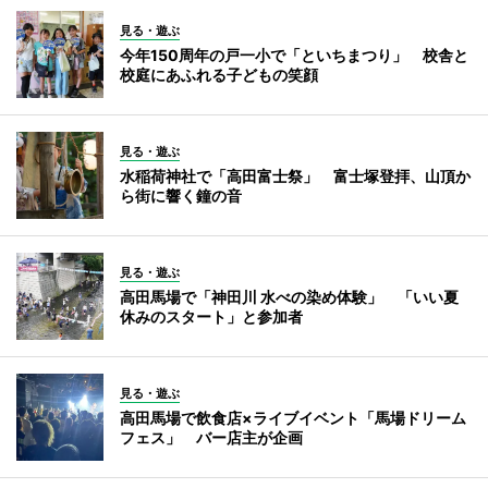
見る・遊ぶ
今年150周年の戸一小で「といちまつり」 校舎と
校庭にあふれる子どもの笑顔
見る・遊ぶ
水稲荷神社で「高田富士祭」 富士塚登拝、山頂か
ら街に響く鐘の音
見る・遊ぶ
高田馬場で「神田川 水べの染め体験」 「いい夏
休みのスタート」と参加者
見る・遊ぶ
高田馬場で飲食店×ライブイベント「馬場ドリーム
フェス」 バー店主が企画