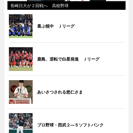
長崎日大が２回戦へ 高校野球
喜ぶ植中 Ｊリーグ
鹿島、逆転で白星発進 Ｊリーグ
あいさつされる悠仁さま
プロ野球・西武２―５ソフトバンク