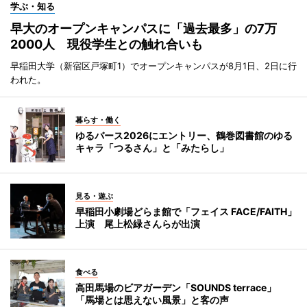
学ぶ・知る
早大のオープンキャンパスに「過去最多」の7万
2000人 現役学生との触れ合いも
早稲田大学（新宿区戸塚町1）でオープンキャンパスが8月1日、2日に行
われた。
暮らす・働く
ゆるバース2026にエントリー、鶴巻図書館のゆる
キャラ「つるさん」と「みたらし」
見る・遊ぶ
早稲田小劇場どらま館で「フェイス FACE/FAITH」
上演 尾上松緑さんらが出演
食べる
高田馬場のビアガーデン「SOUNDS terrace」
「馬場とは思えない風景」と客の声