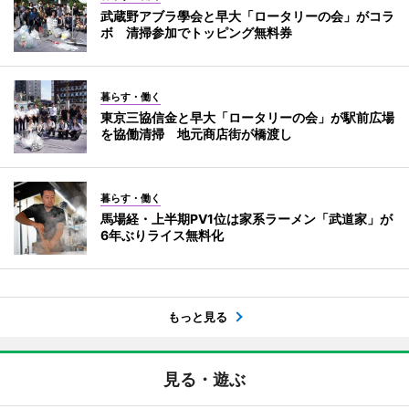
武蔵野アブラ學会と早大「ロータリーの会」がコラ
ボ 清掃参加でトッピング無料券
暮らす・働く
東京三協信金と早大「ロータリーの会」が駅前広場
を協働清掃 地元商店街が橋渡し
暮らす・働く
馬場経・上半期PV1位は家系ラーメン「武道家」が
6年ぶりライス無料化
もっと見る
見る・遊ぶ