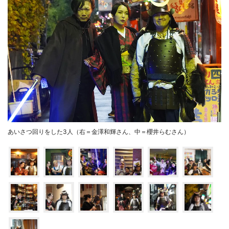
あいさつ回りをした3人（右＝金澤和輝さん、中＝櫻井らむさん）