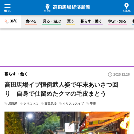
36°C
食べる
見る・遊ぶ
買う
暮らす・働く
学ぶ・知る
暮らす・働く
2025.12.26
高田馬場イブ恒例武人姿で年末あいさつ回
り 自身で仕留めたクマの毛皮まとう
居酒屋
クリスマス
高田馬場
クリスマスイブ
甲冑