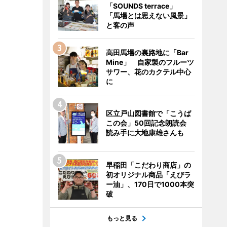
「SOUNDS terrace」
「馬場とは思えない風景」
と客の声
高田馬場の裏路地に「Bar
Mine」 自家製のフルーツ
サワー、花のカクテル中心
に
区立戸山図書館で「こうば
この会」50回記念朗読会
読み手に大地康雄さんも
早稲田「こだわり商店」の
初オリジナル商品「えびラ
ー油」、170日で1000本突
破
もっと見る