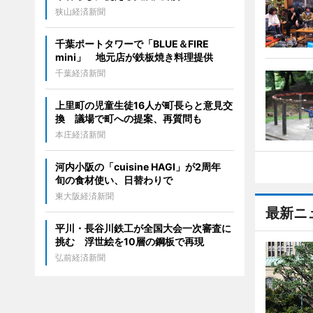
狭山経済新聞
千葉ポートタワーで「BLUE＆FIRE
mini」 地元店が鉄板焼き料理提供
千葉経済新聞
上里町の児童生徒16人が町長らと意見交
換 議場で町への提案、再質問も
本庄経済新聞
河内小阪の「cuisine HAGI」が2周年
旬の食材使い、日替わりで
東大阪経済新聞
最新ニ
平川・長谷川鉄工が全国大会一次審査に
挑む 浮世絵を10層の鋼板で再現
弘前経済新聞