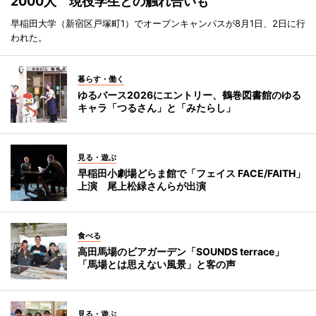
2000人 現役学生との触れ合いも
早稲田大学（新宿区戸塚町1）でオープンキャンパスが8月1日、2日に行
われた。
暮らす・働く
ゆるバース2026にエントリー、鶴巻図書館のゆる
キャラ「つるさん」と「みたらし」
見る・遊ぶ
早稲田小劇場どらま館で「フェイス FACE/FAITH」
上演 尾上松緑さんらが出演
食べる
高田馬場のビアガーデン「SOUNDS terrace」
「馬場とは思えない風景」と客の声
見る・遊ぶ