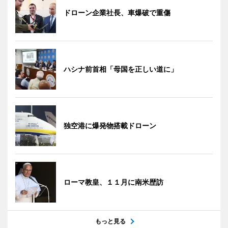
ドローン企業社長、車爆破で重傷
ハシナ前首相「母国を正しい道に」
独空港に爆発物搭載ドローン
ローマ教皇、１１月に南米歴訪
もっと見る