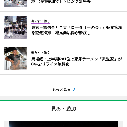
ボ 清掃参加でトッピング無料券
暮らす・働く
東京三協信金と早大「ロータリーの会」が駅前広場
を協働清掃 地元商店街が橋渡し
暮らす・働く
馬場経・上半期PV1位は家系ラーメン「武道家」が
6年ぶりライス無料化
もっと見る
見る・遊ぶ