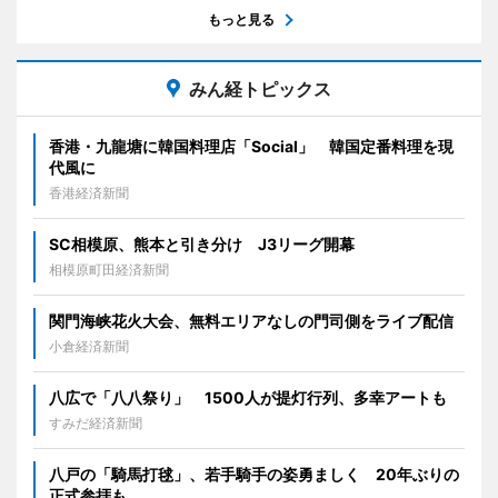
もっと見る
みん経トピックス
香港・九龍塘に韓国料理店「Social」 韓国定番料理を現
代風に
香港経済新聞
SC相模原、熊本と引き分け J3リーグ開幕
相模原町田経済新聞
関門海峡花火大会、無料エリアなしの門司側をライブ配信
小倉経済新聞
八広で「八八祭り」 1500人が提灯行列、多幸アートも
すみだ経済新聞
八戸の「騎馬打毬」、若手騎手の姿勇ましく 20年ぶりの
正式参拝も