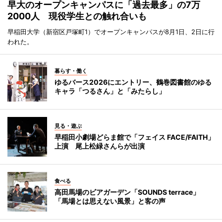
早大のオープンキャンパスに「過去最多」の7万
2000人 現役学生との触れ合いも
早稲田大学（新宿区戸塚町1）でオープンキャンパスが8月1日、2日に行
われた。
暮らす・働く
ゆるバース2026にエントリー、鶴巻図書館のゆる
キャラ「つるさん」と「みたらし」
見る・遊ぶ
早稲田小劇場どらま館で「フェイス FACE/FAITH」
上演 尾上松緑さんらが出演
食べる
高田馬場のビアガーデン「SOUNDS terrace」
「馬場とは思えない風景」と客の声