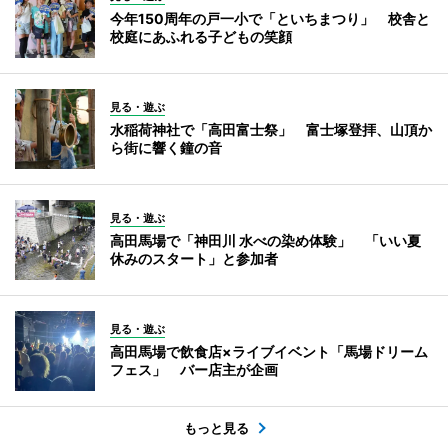
今年150周年の戸一小で「といちまつり」 校舎と
校庭にあふれる子どもの笑顔
見る・遊ぶ
水稲荷神社で「高田富士祭」 富士塚登拝、山頂か
ら街に響く鐘の音
見る・遊ぶ
高田馬場で「神田川 水べの染め体験」 「いい夏
休みのスタート」と参加者
見る・遊ぶ
高田馬場で飲食店×ライブイベント「馬場ドリーム
フェス」 バー店主が企画
もっと見る