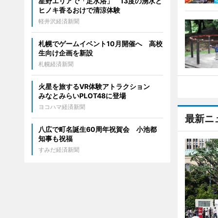
星野エリアで「足水浴」 13度の湧水と
ヒノキ香るおけで清涼体験
軽井沢経済新聞
札幌でゲームイベント10月開催へ 高校
生向け企画を新設
札幌経済新聞
火星を旅するVR体験アトラクション
みなとみらいPLOT48に登場
ヨコハマ経済新聞
最新ニ
八広で町名誕生60周年祝賀会 小池都
知事も祝福
すみだ経済新聞