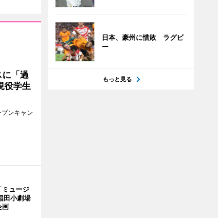
日本、豪州に惜敗 ラグビ
ー
スに「過
もっと見る
現役学生
ープンキャン
「ミュージ
稲田小劇場
企画