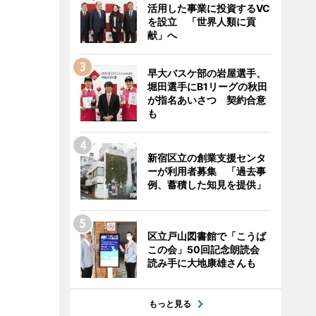
活用した事業に投資するVC
を設立 「世界人類に貢
献」へ
早大バスケ部の岩屋選手、
堀田選手にB1リーグの秋田
が指名あいさつ 契約合意
も
新宿区立の創業支援センタ
ーが利用者募集 「過去事
例、蓄積した知見を提供」
区立戸山図書館で「こうば
この会」50回記念朗読会
読み手に大地康雄さんも
もっと見る