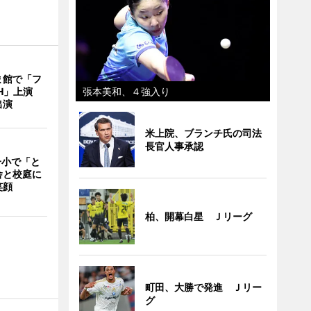
ま館で「フ
ITH」上演
張本美和、４強入り
出演
米上院、ブランチ氏の司法
長官人事承認
一小で「と
舎と校庭に
笑顔
柏、開幕白星 Ｊリーグ
町田、大勝で発進 Ｊリー
グ