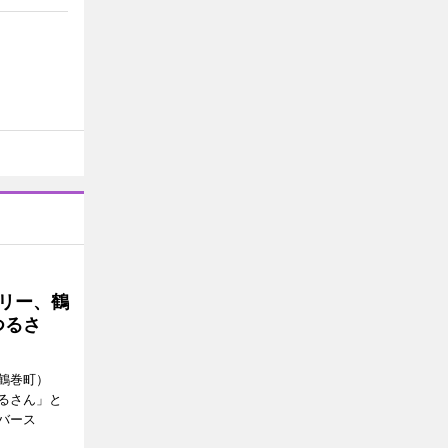
トリー、鶴
つるさ
鶴巻町）
るさん」と
バース