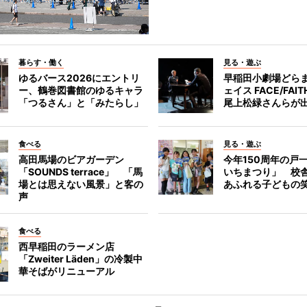
暮らす・働く
見る・遊ぶ
ゆるバース2026にエントリ
早稲田小劇場どら
ー、鶴巻図書館のゆるキャラ
ェイス FACE/FA
「つるさん」と「みたらし」
尾上松緑さんらが
食べる
見る・遊ぶ
高田馬場のビアガーデン
今年150周年の戸
「SOUNDS terrace」 「馬
いちまつり」 校
場とは思えない風景」と客の
あふれる子どもの
声
食べる
西早稲田のラーメン店
「Zweiter Läden」の冷製中
華そばがリニューアル