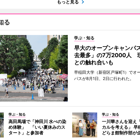
もっと見る
知る
学ぶ・知る
早大のオープンキャンパ
去最多」の7万2000人 
との触れ合いも
早稲田大学（新宿区戸塚町1）でオ
パスが8月1日、2日に行われた。
学ぶ・知る
学ぶ・知る
高田馬場で「神田川 水べの染
一川華さんを迎え
め体験」 「いい夏休みのス
カルを考える」 早
タート」と参加者
どらま館制作部が