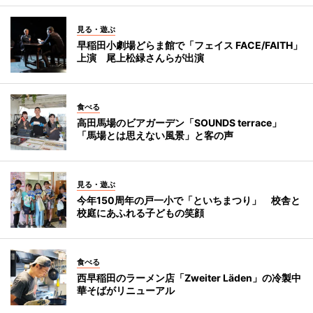
見る・遊ぶ
早稲田小劇場どらま館で「フェイス FACE/FAITH」
上演 尾上松緑さんらが出演
食べる
高田馬場のビアガーデン「SOUNDS terrace」
「馬場とは思えない風景」と客の声
見る・遊ぶ
今年150周年の戸一小で「といちまつり」 校舎と
校庭にあふれる子どもの笑顔
食べる
西早稲田のラーメン店「Zweiter Läden」の冷製中
華そばがリニューアル