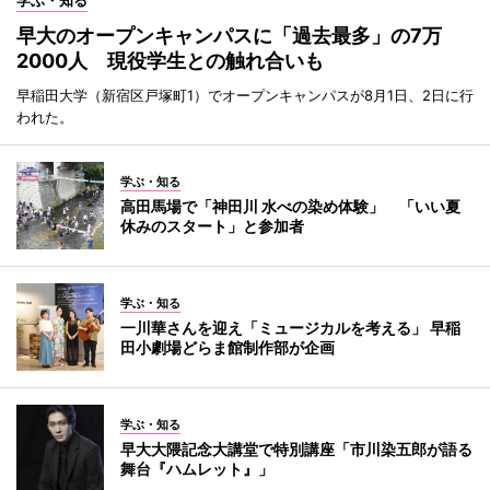
早大のオープンキャンパスに「過去最多」の7万
2000人 現役学生との触れ合いも
早稲田大学（新宿区戸塚町1）でオープンキャンパスが8月1日、2日に行
われた。
学ぶ・知る
高田馬場で「神田川 水べの染め体験」 「いい夏
休みのスタート」と参加者
学ぶ・知る
一川華さんを迎え「ミュージカルを考える」 早稲
田小劇場どらま館制作部が企画
学ぶ・知る
早大大隈記念大講堂で特別講座「市川染五郎が語る
舞台『ハムレット』」