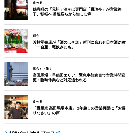
食べる
鶴巻町の「元祖」油そば専門店「麺珍亭」が営業終
了、移転へ 常連客らから惜しむ声
買う
芳林堂書店が「酒のほそ道」新刊に合わせ日本酒21種
「一合瓶、宅飲みにも」
暮らす・働く
高田馬場・早稲田エリア、緊急事態宣言で営業時間変
更・臨時休業など対応追われる
食べる
「麺屋宗 高田馬場本店」 2年越しの営業再開に「お帰
りなさい」の声
10°パーソナルブース