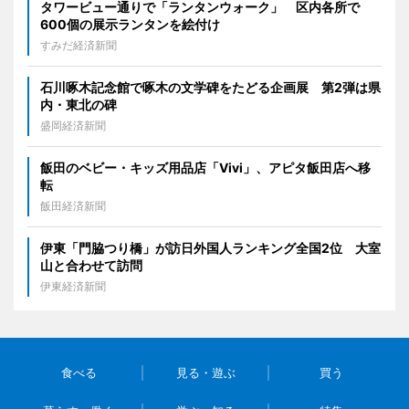
タワービュー通りで「ランタンウォーク」 区内各所で
600個の展示ランタンを絵付け
すみだ経済新聞
石川啄木記念館で啄木の文学碑をたどる企画展 第2弾は県
内・東北の碑
盛岡経済新聞
飯田のベビー・キッズ用品店「Vivi」、アピタ飯田店へ移
転
飯田経済新聞
伊東「門脇つり橋」が訪日外国人ランキング全国2位 大室
山と合わせて訪問
伊東経済新聞
食べる
見る・遊ぶ
買う