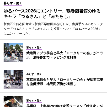
暮らす・働く
ゆるバース2026にエントリー、鶴巻図書館のゆる
キャラ「つるさん」と「みたらし」
新宿区立鶴巻図書館（新宿区早稲田鶴巻町）が、職員手作りのキャラク
ター「つるさん」と「みたらし」を投票イベント「ゆるバース2026」
にエントリーした。
暮らす・働く
武蔵野アブラ學会と早大「ロータリーの会」がコラ
ボ 清掃参加でトッピング無料券
暮らす・働く
東京三協信金と早大「ロータリーの会」が駅前広場
を協働清掃 地元商店街が橋渡し
暮らす・働く
馬場経・上半期PV1位は家系ラーメン「武道家」が