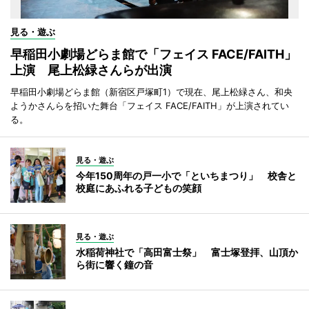
見る・遊ぶ
早稲田小劇場どらま館で「フェイス FACE/FAITH」
上演 尾上松緑さんらが出演
早稲田小劇場どらま館（新宿区戸塚町1）で現在、尾上松緑さん、和央
ようかさんらを招いた舞台「フェイス FACE/FAITH」が上演されてい
る。
見る・遊ぶ
今年150周年の戸一小で「といちまつり」 校舎と
校庭にあふれる子どもの笑顔
見る・遊ぶ
水稲荷神社で「高田富士祭」 富士塚登拝、山頂か
ら街に響く鐘の音