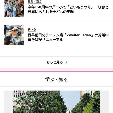
見る・遊ぶ
今年150周年の戸一小で「といちまつり」 校舎と
校庭にあふれる子どもの笑顔
食べる
西早稲田のラーメン店「Zweiter Läden」の冷製中
華そばがリニューアル
もっと見る
学ぶ・知る