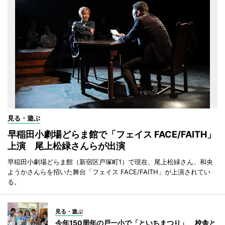
見る・遊ぶ
早稲田小劇場どらま館で「フェイス FACE/FAITH」
上演 尾上松緑さんらが出演
早稲田小劇場どらま館（新宿区戸塚町1）で現在、尾上松緑さん、和央
ようかさんらを招いた舞台「フェイス FACE/FAITH」が上演されてい
る。
見る・遊ぶ
今年150周年の戸一小で「といちまつり」 校舎と