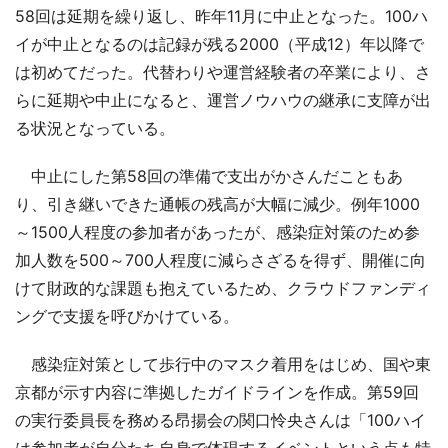
58回は延期を繰り返し、昨年11月に中止となった。100ハ
イが中止となるのは記録が残る2000（平成12）年以降で
は初めてだった。代替わりや運営経験者の卒業により、さ
らに延期や中止になると、運営ノウハウの継承に支障が出
る状況となっている。
中止にした第58回の準備で支出がかさんだこともあ
り、引き継いできた通帳の残高が大幅に減少。例年1000
～1500人程度の参加者があったが、感染症対策のため参
加人数を500～700人程度に減らさざるを得ず、開催に向
けて財政的な課題も抱えているため、クラウドファンディ
ングで支援を呼びかけている。
感染症対策として歩行中のマスク着用をはじめ、国や東
京都が示す内容に準拠したガイドラインを作成。第59回
の実行委員長を務める昂揚会の関口怜央さんは「100ハイ
は参加者が自分たち自身で体現するイベントという点も特