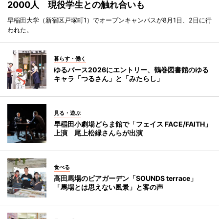
2000人 現役学生との触れ合いも
早稲田大学（新宿区戸塚町1）でオープンキャンパスが8月1日、2日に行
われた。
暮らす・働く
ゆるバース2026にエントリー、鶴巻図書館のゆる
キャラ「つるさん」と「みたらし」
見る・遊ぶ
早稲田小劇場どらま館で「フェイス FACE/FAITH」
上演 尾上松緑さんらが出演
食べる
高田馬場のビアガーデン「SOUNDS terrace」
「馬場とは思えない風景」と客の声