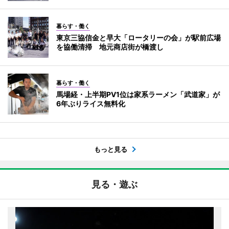
暮らす・働く
東京三協信金と早大「ロータリーの会」が駅前広場
を協働清掃 地元商店街が橋渡し
暮らす・働く
馬場経・上半期PV1位は家系ラーメン「武道家」が
6年ぶりライス無料化
もっと見る
見る・遊ぶ