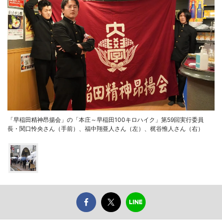
「早稲田精神昂揚会」の「本庄～早稲田100キロハイク」第59回実行委員
長・関口怜央さん（手前）、福中翔亜人さん（左）、梶谷惟人さん（右）