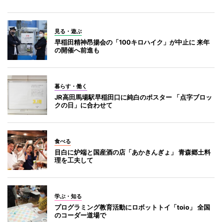
見る・遊ぶ
早稲田精神昂揚会の「100キロハイク」が中止に 来年
の開催へ前進も
暮らす・働く
JR高田馬場駅早稲田口に純白のポスター 「点字ブロッ
クの日」に合わせて
食べる
目白に炉端と国産酒の店「あかきんぎょ」 青森郷土料
理を工夫して
学ぶ・知る
プログラミング教育活動にロボットトイ「toio」 全国
のコーダー道場で