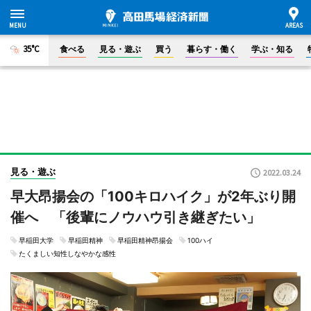
35°C
食べる
見る・遊ぶ
買う
暮らす・働く
学ぶ・知る
見る・遊ぶ
2022.03.24
早大昂揚会の「100キロハイク」が2年ぶり開
催へ 「後輩にノウハウ引き継ぎたい」
早稲田大学
早稲田精神
早稲田精神昂揚会
100ハイ
たくましい知性しなやかな感性