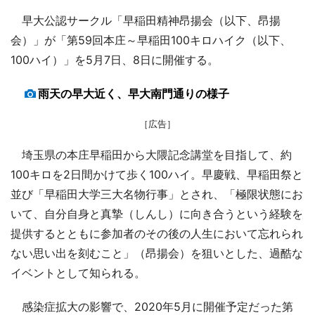
早大公認サークル「早稲田精神昂揚会（以下、昂揚
会）」が「第59回本庄～早稲田100キロハイク（以下、
100ハイ）」を5月7日、8日に開催する。
雨天の早大近く、早大南門通りの様子
［広告］
埼玉県の本庄早稲田から大隈記念講堂を目指して、約
100キロを2日間かけて歩く100ハイ。早慶戦、早稲田祭と
並び「早稲田大学三大名物行事」とされ、「極限状態にお
いて、自分自身と真摯（しんし）に向き合うという経験を
提供するとともに参加者のその後の人生において忘れられ
ない思い出を刻むこと」（昂揚会）を狙いとした、過酷な
イベントとして知られる。
感染症拡大の影響で、2020年5月に開催予定だった第