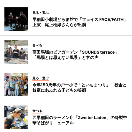
見る・遊ぶ
早稲田小劇場どらま館で「フェイス FACE/FAITH」
上演 尾上松緑さんらが出演
食べる
高田馬場のビアガーデン「SOUNDS terrace」
「馬場とは思えない風景」と客の声
見る・遊ぶ
今年150周年の戸一小で「といちまつり」 校舎と
校庭にあふれる子どもの笑顔
食べる
西早稲田のラーメン店「Zweiter Läden」の冷製中
華そばがリニューアル