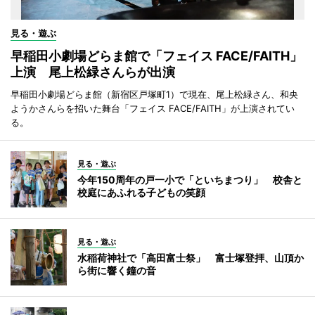
見る・遊ぶ
早稲田小劇場どらま館で「フェイス FACE/FAITH」
上演 尾上松緑さんらが出演
早稲田小劇場どらま館（新宿区戸塚町1）で現在、尾上松緑さん、和央
ようかさんらを招いた舞台「フェイス FACE/FAITH」が上演されてい
る。
見る・遊ぶ
今年150周年の戸一小で「といちまつり」 校舎と
校庭にあふれる子どもの笑顔
見る・遊ぶ
水稲荷神社で「高田富士祭」 富士塚登拝、山頂か
ら街に響く鐘の音