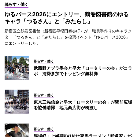
暮らす・働く
ゆるバース2026にエントリー、鶴巻図書館のゆる
キャラ「つるさん」と「みたらし」
新宿区立鶴巻図書館（新宿区早稲田鶴巻町）が、職員手作りのキャラク
ター「つるさん」と「みたらし」を投票イベント「ゆるバース2026」
にエントリーした。
暮らす・働く
武蔵野アブラ學会と早大「ロータリーの会」がコラ
ボ 清掃参加でトッピング無料券
暮らす・働く
東京三協信金と早大「ロータリーの会」が駅前広場
を協働清掃 地元商店街が橋渡し
暮らす・働く
馬場経・上半期PV1位は家系ラーメン「武道家」が