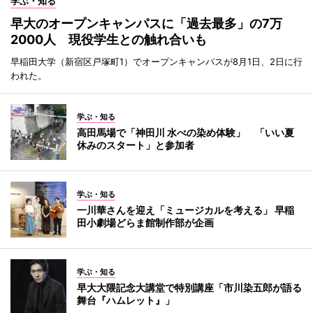
学ぶ・知る
早大のオープンキャンパスに「過去最多」の7万
2000人 現役学生との触れ合いも
早稲田大学（新宿区戸塚町1）でオープンキャンパスが8月1日、2日に行
われた。
学ぶ・知る
高田馬場で「神田川 水べの染め体験」 「いい夏
休みのスタート」と参加者
学ぶ・知る
一川華さんを迎え「ミュージカルを考える」 早稲
田小劇場どらま館制作部が企画
学ぶ・知る
早大大隈記念大講堂で特別講座「市川染五郎が語る
舞台『ハムレット』」