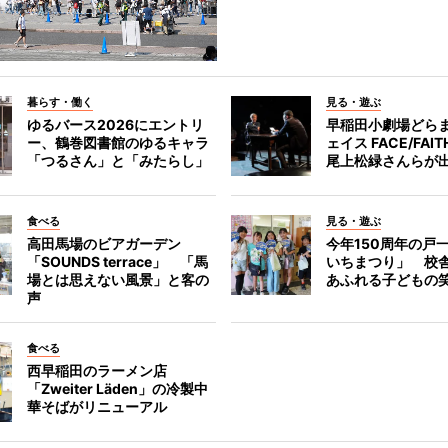
暮らす・働く
見る・遊ぶ
ゆるバース2026にエントリ
早稲田小劇場どら
ー、鶴巻図書館のゆるキャラ
ェイス FACE/FA
「つるさん」と「みたらし」
尾上松緑さんらが
食べる
見る・遊ぶ
高田馬場のビアガーデン
今年150周年の戸
「SOUNDS terrace」 「馬
いちまつり」 校
場とは思えない風景」と客の
あふれる子どもの
声
食べる
西早稲田のラーメン店
「Zweiter Läden」の冷製中
華そばがリニューアル