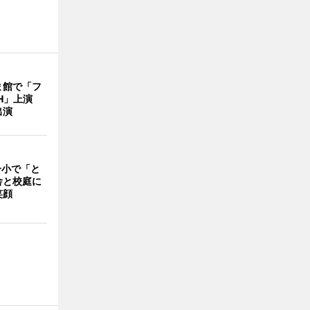
ま館で「フ
ITH」上演
出演
一小で「と
舎と校庭に
笑顔