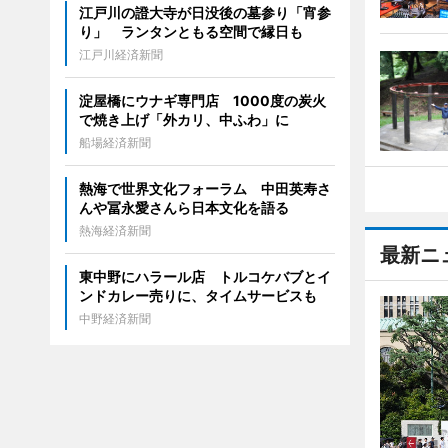
江戸川の證大寺が日没後の墓参り「宵参
り」 ランタンともる空間で縁日も
江戸川経済新聞
淀屋橋にウナギ専門店 1000度の炭火
で焼き上げ「外カリ、中ふわ」に
船場経済新聞
熱海で世界文化フォーラム 中田英寿さ
んや冨永愛さんら日本文化を語る
熱海経済新聞
最新ニ
東中野にハラール店 トルコケバブとイ
ンドカレー売りに、タイムサービスも
中野経済新聞