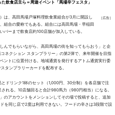
った飲食店主ら＝周遊イベント「馬場辛フェスタ」
）は、高田馬場戸塚料理飲食業組合が3月に開設し
［広告］
、組合の愛称でもある。組合には高田馬場・早稲田
いバーまで飲食店約100店舗が加入している。
しんでもらいながら、高田馬場の街を知ってもらおう」と企
場コネクション スタンプラリー」の第2弾で、来年開催を目指
ベントに位置付ける。地域通貨を発行するアトム通貨実行委
でスタンプラリーカードを配布する。
ドリンク1杯のセット（1,000円、30分制）を各店舗で注
される。10店舗回ると合計980馬力（980円相当）になる。
」のアカウントをメンションしてその場で投稿すると、追加
ードを同じ店で2度は利用できない。フードの辛さは3段階で設