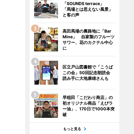
「SOUNDS terrace」
「馬場とは思えない風景」
と客の声
高田馬場の裏路地に「Bar
Mine」 自家製のフルーツ
サワー、花のカクテル中心
に
区立戸山図書館で「こうば
この会」50回記念朗読会
読み手に大地康雄さんも
早稲田「こだわり商店」の
初オリジナル商品「えびラ
ー油」、170日で1000本突
破
もっと見る