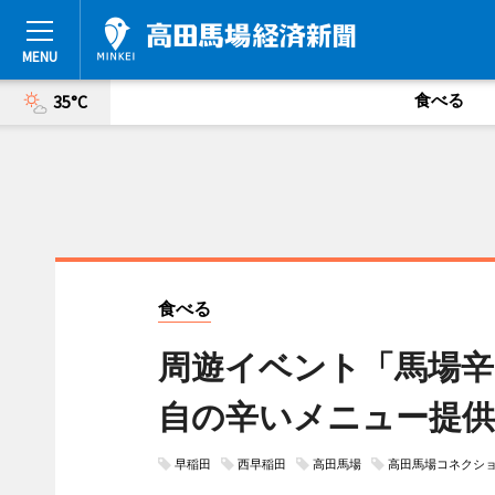
食べる
35°C
食べる
周遊イベント「馬場辛
自の辛いメニュー提供
早稲田
西早稲田
高田馬場
高田馬場コネクシ