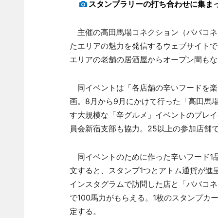
スタンプラリーの打ち合わせに集ま
主催の高田馬場コネクション（ババコネ
たエリアの魅力を発信するウェブサイトで
エリアの老舗の居酒屋からオープン間もな
同イベントは「各店舗の辛いフードを楽
画。8月から9月にかけて行った「高田馬
す大規模な「辛グルメ」イベントのプレイ
員会新宿支部も協力。25以上の参加店舗
同イベントのために作った辛いフード1品と
文すると、スタンプ1つとアトム通貨が進呈
インスタグラムで訪問した店と「ババコネ
で100馬力がもらえる。1枚のスタンプカ
定する。