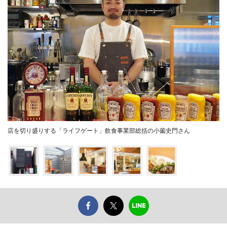
店を切り盛りする「ライフゲート」飲食事業部総括の小薗史門さん