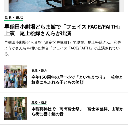
見る・遊ぶ
早稲田小劇場どらま館で「フェイス FACE/FAITH」
上演 尾上松緑さんらが出演
早稲田小劇場どらま館（新宿区戸塚町1）で現在、尾上松緑さん、和央
ようかさんらを招いた舞台「フェイス FACE/FAITH」が上演されてい
る。
見る・遊ぶ
今年150周年の戸一小で「といちまつり」 校舎と
校庭にあふれる子どもの笑顔
見る・遊ぶ
水稲荷神社で「高田富士祭」 富士塚登拝、山頂か
ら街に響く鐘の音