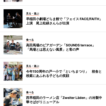
見る・遊ぶ
早稲田小劇場どらま館で「フェイス FACE/FAITH」
上演 尾上松緑さんらが出演
食べる
高田馬場のビアガーデン「SOUNDS terrace」
「馬場とは思えない風景」と客の声
見る・遊ぶ
今年150周年の戸一小で「といちまつり」 校舎と
校庭にあふれる子どもの笑顔
食べる
西早稲田のラーメン店「Zweiter Läden」の冷製中
華そばがリニューアル