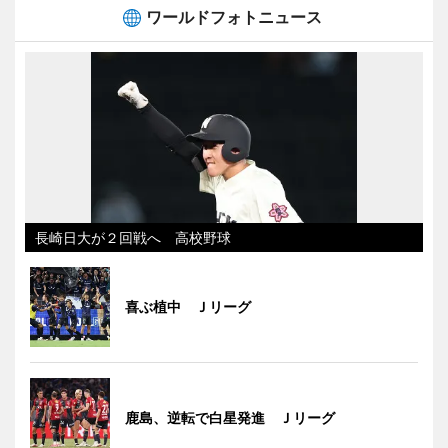
ワールドフォトニュース
長崎日大が２回戦へ 高校野球
喜ぶ植中 Ｊリーグ
鹿島、逆転で白星発進 Ｊリーグ