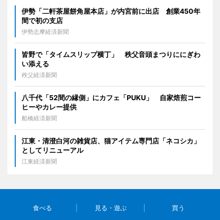
伊勢「二軒茶屋餅角屋本店」が内宮前に出店 創業450年
間で初の支店
伊勢志摩経済新聞
皆野で「タイムスリップ横丁」 秩父音頭まつりににぎわ
い添える
秩父経済新聞
八千代「52間の縁側」にカフェ「PUKU」 自家焙煎コー
ヒーやカレー提供
船橋経済新聞
江東・清澄白河の雑貨店、猫アイテム専門店「ネコシカ」
としてリニューアル
江東経済新聞
食べる
見る・遊ぶ
買う