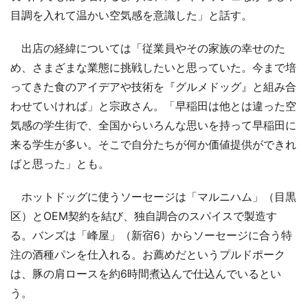
目調を入れて温かい空気感を意識した」と話す。
出店の経緯については「従業員やその家族の幸せのた
め、さまざまな業態に挑戦したいと思っていた。今まで培
ってきた食のアイデアや技術を『グルメドッグ』と組み合
わせていければ」と宗政さん。「早稲田は他とは違った空
気感の学生街で、全国からいろんな思いを持って早稲田に
来る学生が多い。そこで自分たちが何か価値提供ができれ
ばと思った」とも。
ホットドッグに使うソーセージは「マルニハム」（目黒
区）とOEM契約を結び、独自調合のスパイスで製造す
る。バンズは「峰屋」（新宿6）からソーセージに合う特
注の酒種パンを仕入れる。お薦めだというプルドポーク
は、豚の肩ロースを約6時間煮込んで仕込んでいるとい
う。