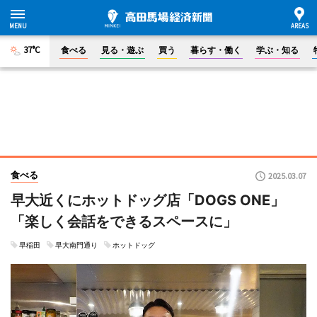
37°C
食べる
見る・遊ぶ
買う
暮らす・働く
学ぶ・知る
食べる
2025.03.07
早大近くにホットドッグ店「DOGS ONE」
「楽しく会話をできるスペースに」
早稲田
早大南門通り
ホットドッグ