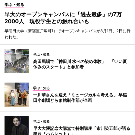
学ぶ・知る
早大のオープンキャンパスに「過去最多」の7万
2000人 現役学生との触れ合いも
早稲田大学（新宿区戸塚町1）でオープンキャンパスが8月1日、2日に行
われた。
学ぶ・知る
高田馬場で「神田川 水べの染め体験」 「いい夏
休みのスタート」と参加者
学ぶ・知る
一川華さんを迎え「ミュージカルを考える」 早稲
田小劇場どらま館制作部が企画
学ぶ・知る
早大大隈記念大講堂で特別講座「市川染五郎が語る
舞台『ハムレット』」