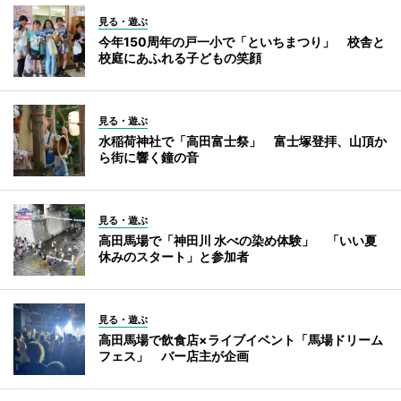
見る・遊ぶ
今年150周年の戸一小で「といちまつり」 校舎と
校庭にあふれる子どもの笑顔
見る・遊ぶ
水稲荷神社で「高田富士祭」 富士塚登拝、山頂か
ら街に響く鐘の音
見る・遊ぶ
高田馬場で「神田川 水べの染め体験」 「いい夏
休みのスタート」と参加者
見る・遊ぶ
高田馬場で飲食店×ライブイベント「馬場ドリーム
フェス」 バー店主が企画