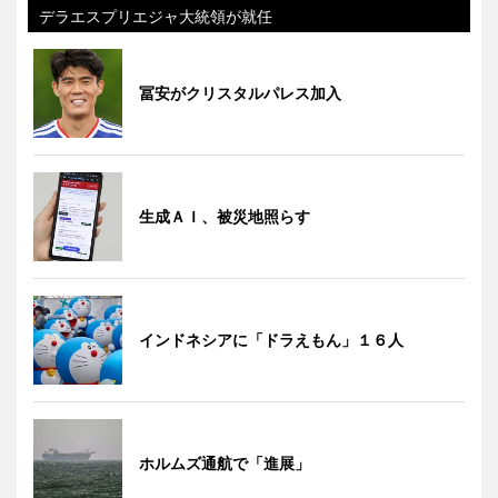
デラエスプリエジャ大統領が就任
冨安がクリスタルパレス加入
生成ＡＩ、被災地照らす
インドネシアに「ドラえもん」１６人
ホルムズ通航で「進展」