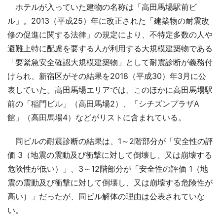
ホテルが入っていた建物の名称は「高田馬場駅前ビ
ル」。2013（平成25）年に改正された「建築物の耐震改
修の促進に関する法律」の規定により、不特定多数の人や
避難上特に配慮を要する人が利用する大規模建築物である
「要緊急安全確認大規模建築物」として耐震診断が義務付
けられ、新宿区がその結果を2018（平成30）年3月に公
表していた。高田馬場エリアでは、このほかに高田馬場駅
前の「稲門ビル」（高田馬場2）、「シチズンプラザA
館」（高田馬場4）などがリストに含まれている。
同ビルの耐震診断の結果は、1～2階部分が「安全性の評
価 3（地震の震動及び衝撃に対して倒壊し、又は崩壊する
危険性が低い）」、3～12階部分が「安全性の評価 1（地
震の震動及び衝撃に対して倒壊し、又は崩壊する危険性が
高い）」だったが、同ビル解体の理由は公表されていな
い。