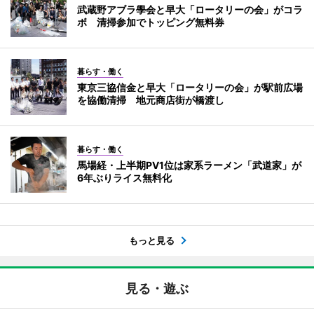
武蔵野アブラ學会と早大「ロータリーの会」がコラ
ボ 清掃参加でトッピング無料券
暮らす・働く
東京三協信金と早大「ロータリーの会」が駅前広場
を協働清掃 地元商店街が橋渡し
暮らす・働く
馬場経・上半期PV1位は家系ラーメン「武道家」が
6年ぶりライス無料化
もっと見る
見る・遊ぶ