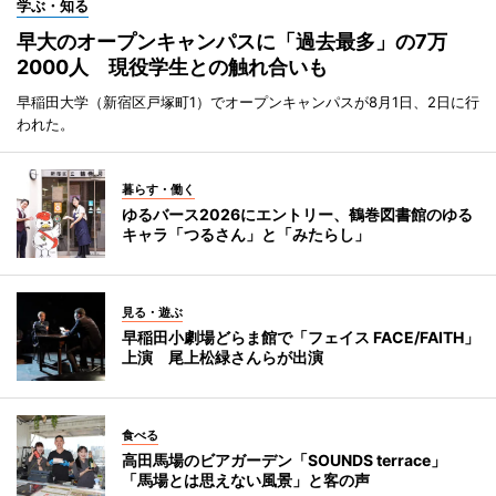
学ぶ・知る
早大のオープンキャンパスに「過去最多」の7万
2000人 現役学生との触れ合いも
早稲田大学（新宿区戸塚町1）でオープンキャンパスが8月1日、2日に行
われた。
暮らす・働く
ゆるバース2026にエントリー、鶴巻図書館のゆる
キャラ「つるさん」と「みたらし」
見る・遊ぶ
早稲田小劇場どらま館で「フェイス FACE/FAITH」
上演 尾上松緑さんらが出演
食べる
高田馬場のビアガーデン「SOUNDS terrace」
「馬場とは思えない風景」と客の声