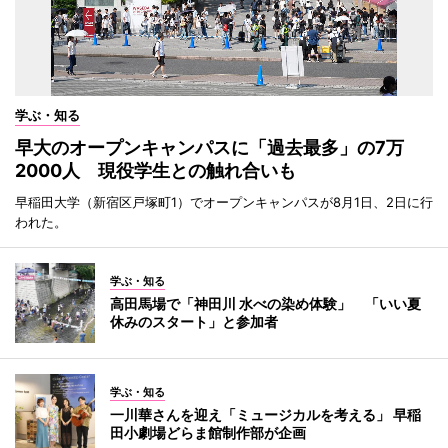
学ぶ・知る
早大のオープンキャンパスに「過去最多」の7万
2000人 現役学生との触れ合いも
早稲田大学（新宿区戸塚町1）でオープンキャンパスが8月1日、2日に行
われた。
学ぶ・知る
高田馬場で「神田川 水べの染め体験」 「いい夏
休みのスタート」と参加者
学ぶ・知る
一川華さんを迎え「ミュージカルを考える」 早稲
田小劇場どらま館制作部が企画