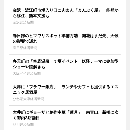
金沢・近江町市場入り口に肉まん「まんぷく屋」 能登か
ら移住、熊本支援も
金沢経済新聞
春日部のヒマワリスポット準備万端 開花はまだ先、天候
の影響で遅れ
春日部経済新聞
弁天町の「空庭温泉」で夏イベント 妖怪テーマに参加型
ショーや謎解きも
大阪ベイ経済新聞
大津に「フラワー飯店」 ランチやカフェも提供するエス
ニック居酒屋
びわ湖大津経済新聞
大井町にギョーザと創作中華「蓮月」 南青山、新橋に次
ぐ都内3店舗目
品川経済新聞