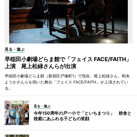
見る・遊ぶ
早稲田小劇場どらま館で「フェイス FACE/FAITH」
上演 尾上松緑さんらが出演
早稲田小劇場どらま館（新宿区戸塚町1）で現在、尾上松緑さん、和央
ようかさんらを招いた舞台「フェイス FACE/FAITH」が上演されてい
る。
見る・遊ぶ
今年150周年の戸一小で「といちまつり」 校舎と
校庭にあふれる子どもの笑顔