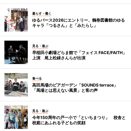
暮らす・働く
ゆるバース2026にエントリー、鶴巻図書館のゆる
キャラ「つるさん」と「みたらし」
見る・遊ぶ
早稲田小劇場どらま館で「フェイス FACE/FAITH」
上演 尾上松緑さんらが出演
食べる
高田馬場のビアガーデン「SOUNDS terrace」
「馬場とは思えない風景」と客の声
見る・遊ぶ
今年150周年の戸一小で「といちまつり」 校舎と
校庭にあふれる子どもの笑顔