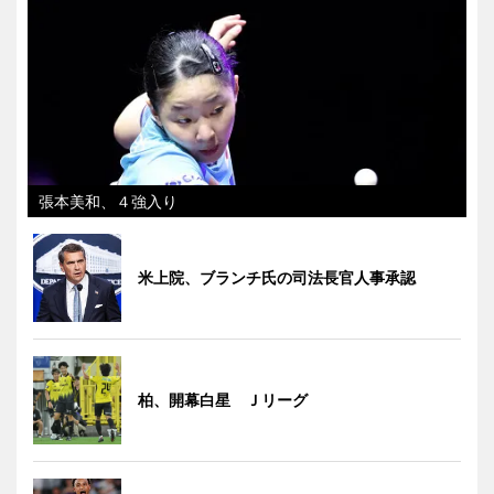
張本美和、４強入り
米上院、ブランチ氏の司法長官人事承認
柏、開幕白星 Ｊリーグ