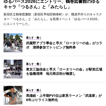
ゆるバース2026にエントリー、鶴巻図書館のゆる
キャラ「つるさん」と「みたらし」
新宿区立鶴巻図書館（新宿区早稲田鶴巻町）が、職員手作りのキャラク
ター「つるさん」と「みたらし」を投票イベント「ゆるバース2026」
にエントリーした。
暮らす・働く
武蔵野アブラ學会と早大「ロータリーの会」がコラ
ボ 清掃参加でトッピング無料券
暮らす・働く
東京三協信金と早大「ロータリーの会」が駅前広場
を協働清掃 地元商店街が橋渡し
暮らす・働く
馬場経・上半期PV1位は家系ラーメン「武道家」が
6年ぶりライス無料化