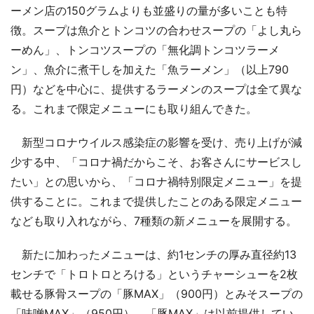
ーメン店の150グラムよりも並盛りの量が多いことも特
徴。スープは魚介とトンコツの合わせスープの「よし丸ら
ーめん」、トンコツスープの「無化調トンコツラーメ
ン」、魚介に煮干しを加えた「魚ラーメン」（以上790
円）などを中心に、提供するラーメンのスープは全て異な
る。これまで限定メニューにも取り組んできた。
新型コロナウイルス感染症の影響を受け、売り上げが減
少する中、「コロナ禍だからこそ、お客さんにサービスし
たい」との思いから、「コロナ禍特別限定メニュー」を提
供することに。これまで提供したことのある限定メニュー
なども取り入れながら、7種類の新メニューを展開する。
新たに加わったメニューは、約1センチの厚み直径約13
センチで「トロトロとろける」というチャーシューを2枚
載せる豚骨スープの「豚MAX」（900円）とみそスープの
「味噌MAX」（950円）。「豚MAX」は以前提供してい