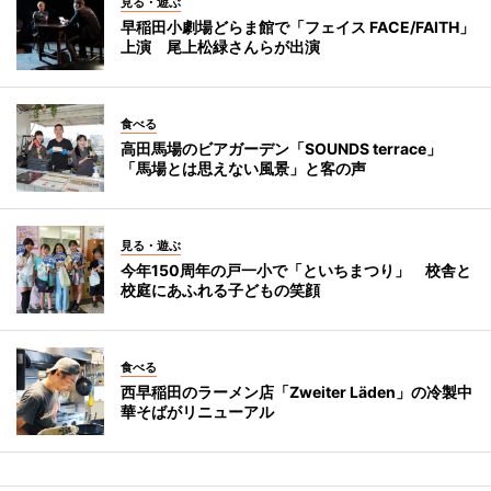
見る・遊ぶ
早稲田小劇場どらま館で「フェイス FACE/FAITH」
上演 尾上松緑さんらが出演
食べる
高田馬場のビアガーデン「SOUNDS terrace」
「馬場とは思えない風景」と客の声
見る・遊ぶ
今年150周年の戸一小で「といちまつり」 校舎と
校庭にあふれる子どもの笑顔
食べる
西早稲田のラーメン店「Zweiter Läden」の冷製中
華そばがリニューアル