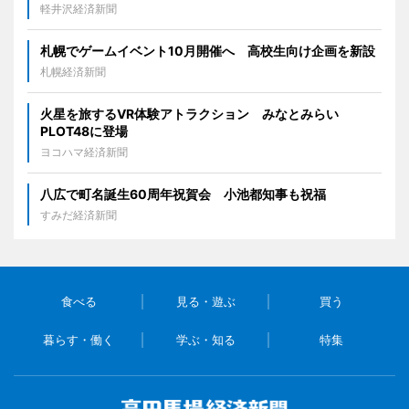
軽井沢経済新聞
札幌でゲームイベント10月開催へ 高校生向け企画を新設
札幌経済新聞
火星を旅するVR体験アトラクション みなとみらい
PLOT48に登場
ヨコハマ経済新聞
八広で町名誕生60周年祝賀会 小池都知事も祝福
すみだ経済新聞
食べる
見る・遊ぶ
買う
暮らす・働く
学ぶ・知る
特集