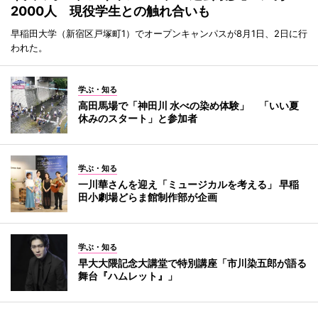
2000人 現役学生との触れ合いも
早稲田大学（新宿区戸塚町1）でオープンキャンパスが8月1日、2日に行
われた。
学ぶ・知る
高田馬場で「神田川 水べの染め体験」 「いい夏
休みのスタート」と参加者
学ぶ・知る
一川華さんを迎え「ミュージカルを考える」 早稲
田小劇場どらま館制作部が企画
学ぶ・知る
早大大隈記念大講堂で特別講座「市川染五郎が語る
舞台『ハムレット』」