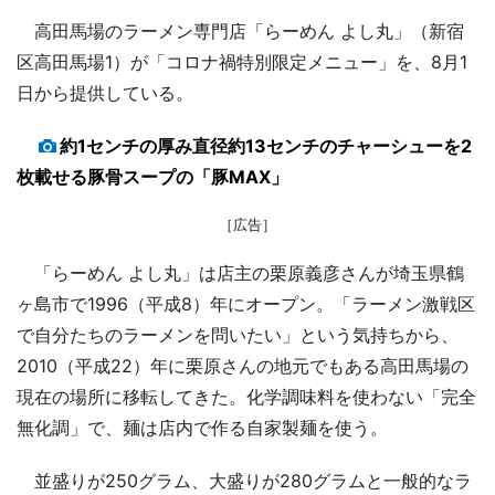
高田馬場のラーメン専門店「らーめん よし丸」（新宿
区高田馬場1）が「コロナ禍特別限定メニュー」を、8月1
日から提供している。
約1センチの厚み直径約13センチのチャーシューを2
枚載せる豚骨スープの「豚MAX」
［広告］
「らーめん よし丸」は店主の栗原義彦さんが埼玉県鶴
ヶ島市で1996（平成8）年にオープン。「ラーメン激戦区
で自分たちのラーメンを問いたい」という気持ちから、
2010（平成22）年に栗原さんの地元でもある高田馬場の
現在の場所に移転してきた。化学調味料を使わない「完全
無化調」で、麺は店内で作る自家製麺を使う。
並盛りが250グラム、大盛りが280グラムと一般的なラ