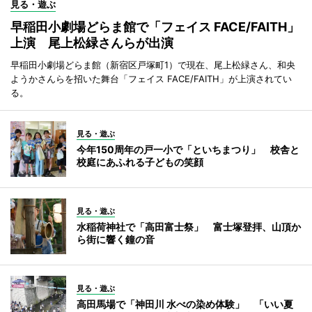
見る・遊ぶ
早稲田小劇場どらま館で「フェイス FACE/FAITH」
上演 尾上松緑さんらが出演
早稲田小劇場どらま館（新宿区戸塚町1）で現在、尾上松緑さん、和央
ようかさんらを招いた舞台「フェイス FACE/FAITH」が上演されてい
る。
見る・遊ぶ
今年150周年の戸一小で「といちまつり」 校舎と
校庭にあふれる子どもの笑顔
見る・遊ぶ
水稲荷神社で「高田富士祭」 富士塚登拝、山頂か
ら街に響く鐘の音
見る・遊ぶ
高田馬場で「神田川 水べの染め体験」 「いい夏