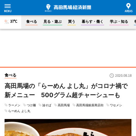
37°C
食べる
見る・遊ぶ
買う
暮らす・働く
学ぶ・知る
食べる
2020.08.18
高田馬場の「らーめん よし丸」がコロナ禍で
新メニュー 500グラム超チャーシューも
ラーメン
つけ麺
油そば
高田馬場
高田馬場銀座商店街
ワセメシ
らーめん よし丸