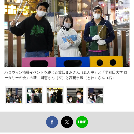
ハロウィン清掃イベントを終えた渡辺まおさん（真ん中）と「早稲田大学 ロ
ータリーの会」の新井国憲さん（左）と高橋永遠（とわ）さん（右）