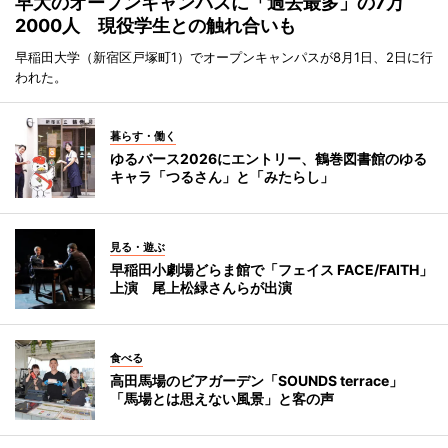
早大のオープンキャンパスに「過去最多」の7万
2000人 現役学生との触れ合いも
早稲田大学（新宿区戸塚町1）でオープンキャンパスが8月1日、2日に行
われた。
暮らす・働く
ゆるバース2026にエントリー、鶴巻図書館のゆる
キャラ「つるさん」と「みたらし」
見る・遊ぶ
早稲田小劇場どらま館で「フェイス FACE/FAITH」
上演 尾上松緑さんらが出演
食べる
高田馬場のビアガーデン「SOUNDS terrace」
「馬場とは思えない風景」と客の声