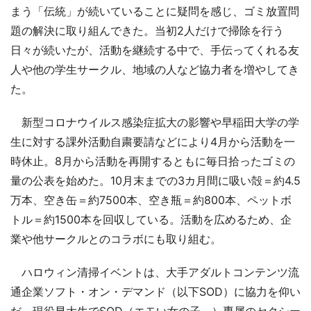
まう「伝統」が続いていることに疑問を感じ、ゴミ放置問
題の解決に取り組んできた。当初2人だけで掃除を行う
日々が続いたが、活動を継続する中で、手伝ってくれる友
人や他の学生サークル、地域の人など協力者を増やしてき
た。
新型コロナウイルス感染症拡大の影響や早稲田大学の学
生に対する課外活動自粛要請などにより4月から活動を一
時休止。8月から活動を再開するともに毎日拾ったゴミの
量の公表を始めた。10月末までの3カ月間に吸い殻＝約4.5
万本、空き缶＝約7500本、空き瓶＝約800本、ペットボ
トル＝約1500本を回収している。活動を広めるため、企
業や他サークルとのコラボにも取り組む。
ハロウィン清掃イベントは、大手アダルトコンテンツ流
通企業ソフト・オン・デマンド（以下SOD）に協力を仰い
だ。現役早大生でSOD（エモい女の子。）専属のセクシー