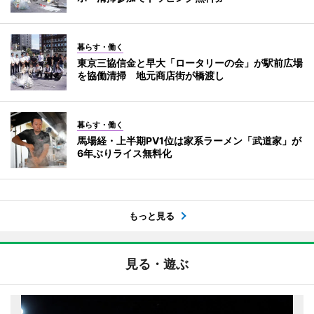
暮らす・働く
東京三協信金と早大「ロータリーの会」が駅前広場
を協働清掃 地元商店街が橋渡し
暮らす・働く
馬場経・上半期PV1位は家系ラーメン「武道家」が
6年ぶりライス無料化
もっと見る
見る・遊ぶ