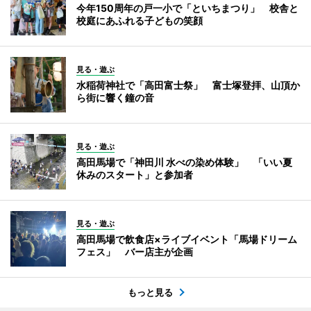
今年150周年の戸一小で「といちまつり」 校舎と
校庭にあふれる子どもの笑顔
見る・遊ぶ
水稲荷神社で「高田富士祭」 富士塚登拝、山頂か
ら街に響く鐘の音
見る・遊ぶ
高田馬場で「神田川 水べの染め体験」 「いい夏
休みのスタート」と参加者
見る・遊ぶ
高田馬場で飲食店×ライブイベント「馬場ドリーム
フェス」 バー店主が企画
もっと見る