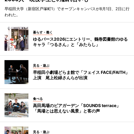
早稲田大学（新宿区戸塚町1）でオープンキャンパスが8月1日、2日に行
われた。
暮らす・働く
ゆるバース2026にエントリー、鶴巻図書館のゆる
キャラ「つるさん」と「みたらし」
見る・遊ぶ
早稲田小劇場どらま館で「フェイス FACE/FAITH」
上演 尾上松緑さんらが出演
食べる
高田馬場のビアガーデン「SOUNDS terrace」
「馬場とは思えない風景」と客の声
見る・遊ぶ