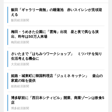
飯田「ギャラリー南無」の睡蓮池 赤いスイレンが見頃迎
える
飯田経済新聞
梅田・うめきた公園に「雲海」出現 昼と夜で異なる演
出、昨年は50万人来場
梅田経済新聞
さいたまで「はちみつワークショップ」 ミツバチを知り
生活考える機会に
大宮経済新聞
姫路・城東町に韓国料理店「ジュミネ キッチン」 釜山の
家庭の味を提供
姫路経済新聞
博多駅前に「西日本シティビル」開業、商業ゾーンは飲食5
店
博多経済新聞