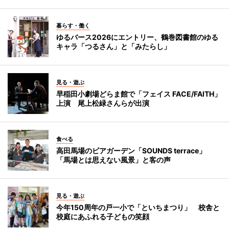
暮らす・働く
ゆるバース2026にエントリー、鶴巻図書館のゆる
キャラ「つるさん」と「みたらし」
見る・遊ぶ
早稲田小劇場どらま館で「フェイス FACE/FAITH」
上演 尾上松緑さんらが出演
食べる
高田馬場のビアガーデン「SOUNDS terrace」
「馬場とは思えない風景」と客の声
見る・遊ぶ
今年150周年の戸一小で「といちまつり」 校舎と
校庭にあふれる子どもの笑顔