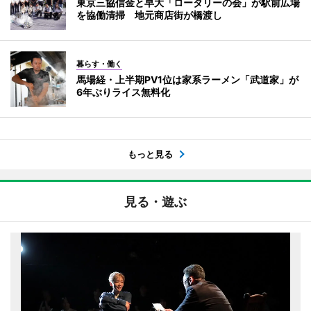
東京三協信金と早大「ロータリーの会」が駅前広場
を協働清掃 地元商店街が橋渡し
暮らす・働く
馬場経・上半期PV1位は家系ラーメン「武道家」が
6年ぶりライス無料化
もっと見る
見る・遊ぶ