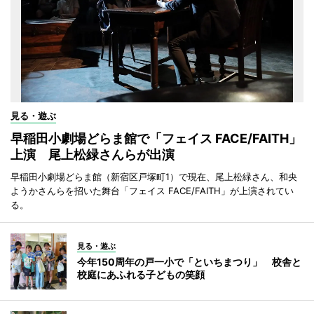
見る・遊ぶ
早稲田小劇場どらま館で「フェイス FACE/FAITH」
上演 尾上松緑さんらが出演
早稲田小劇場どらま館（新宿区戸塚町1）で現在、尾上松緑さん、和央
ようかさんらを招いた舞台「フェイス FACE/FAITH」が上演されてい
る。
見る・遊ぶ
今年150周年の戸一小で「といちまつり」 校舎と
校庭にあふれる子どもの笑顔