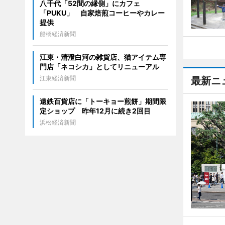
八千代「52間の縁側」にカフェ
「PUKU」 自家焙煎コーヒーやカレー
提供
船橋経済新聞
江東・清澄白河の雑貨店、猫アイテム専
門店「ネコシカ」としてリニューアル
江東経済新聞
最新ニ
遠鉄百貨店に「トーキョー煎餅」期間限
定ショップ 昨年12月に続き2回目
浜松経済新聞