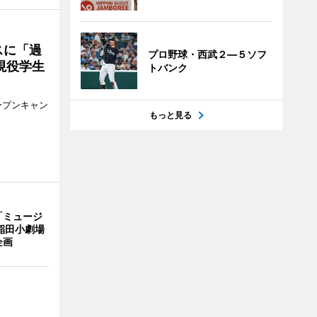
スに「過
プロ野球・西武２―５ソフ
現役学生
トバンク
ープンキャン
もっと見る
「ミュージ
稲田小劇場
企画