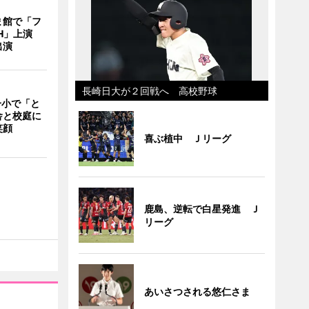
ま館で「フ
ITH」上演
出演
長崎日大が２回戦へ 高校野球
一小で「と
舎と校庭に
笑顔
喜ぶ植中 Ｊリーグ
鹿島、逆転で白星発進 Ｊ
リーグ
あいさつされる悠仁さま