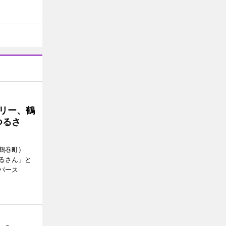
トリー、鶴
つるさ
鶴巻町）
るさん」と
バース