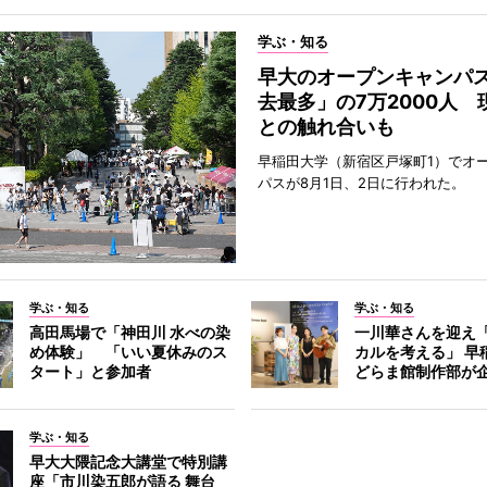
学ぶ・知る
早大のオープンキャンパ
去最多」の7万2000人 
との触れ合いも
早稲田大学（新宿区戸塚町1）でオ
パスが8月1日、2日に行われた。
学ぶ・知る
学ぶ・知る
高田馬場で「神田川 水べの染
一川華さんを迎え
め体験」 「いい夏休みのス
カルを考える」 早
タート」と参加者
どらま館制作部が
学ぶ・知る
早大大隈記念大講堂で特別講
座「市川染五郎が語る 舞台