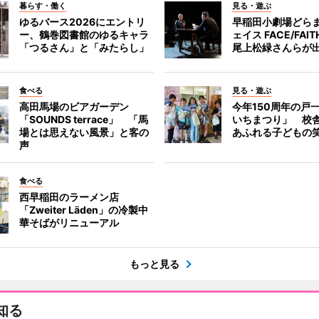
暮らす・働く
見る・遊ぶ
ゆるバース2026にエントリ
早稲田小劇場どら
ー、鶴巻図書館のゆるキャラ
ェイス FACE/FA
「つるさん」と「みたらし」
尾上松緑さんらが
食べる
見る・遊ぶ
高田馬場のビアガーデン
今年150周年の戸
「SOUNDS terrace」 「馬
いちまつり」 校
場とは思えない風景」と客の
あふれる子どもの
声
食べる
西早稲田のラーメン店
「Zweiter Läden」の冷製中
華そばがリニューアル
もっと見る
知る