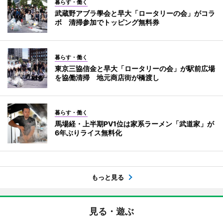
暮らす・働く
武蔵野アブラ學会と早大「ロータリーの会」がコラ
ボ 清掃参加でトッピング無料券
暮らす・働く
東京三協信金と早大「ロータリーの会」が駅前広場
を協働清掃 地元商店街が橋渡し
暮らす・働く
馬場経・上半期PV1位は家系ラーメン「武道家」が
6年ぶりライス無料化
もっと見る
見る・遊ぶ