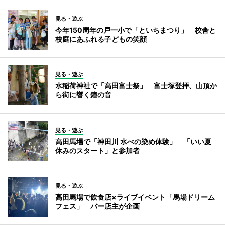
見る・遊ぶ
今年150周年の戸一小で「といちまつり」 校舎と
校庭にあふれる子どもの笑顔
見る・遊ぶ
水稲荷神社で「高田富士祭」 富士塚登拝、山頂か
ら街に響く鐘の音
見る・遊ぶ
高田馬場で「神田川 水べの染め体験」 「いい夏
休みのスタート」と参加者
見る・遊ぶ
高田馬場で飲食店×ライブイベント「馬場ドリーム
フェス」 バー店主が企画