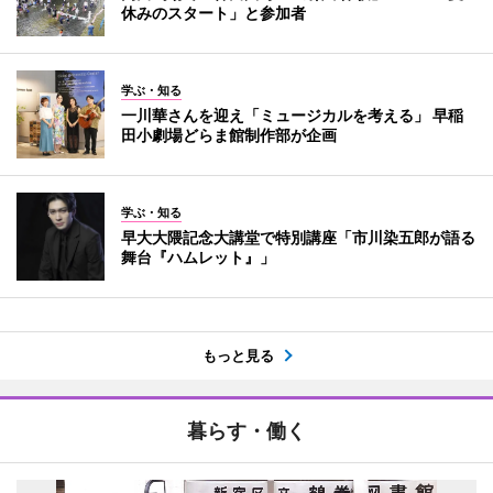
休みのスタート」と参加者
学ぶ・知る
一川華さんを迎え「ミュージカルを考える」 早稲
田小劇場どらま館制作部が企画
学ぶ・知る
早大大隈記念大講堂で特別講座「市川染五郎が語る
舞台『ハムレット』」
もっと見る
暮らす・働く