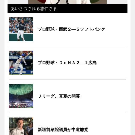
あいさつされる悠仁さま
プロ野球・西武２―５ソフトバンク
プロ野球・ＤｅＮＡ２―１広島
Ｊリーグ、真夏の開幕
新垣前衆院議員が中道離党