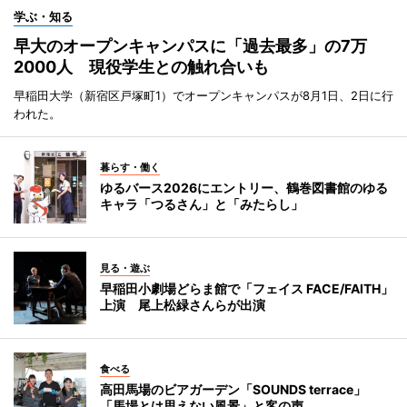
学ぶ・知る
早大のオープンキャンパスに「過去最多」の7万
2000人 現役学生との触れ合いも
早稲田大学（新宿区戸塚町1）でオープンキャンパスが8月1日、2日に行
われた。
暮らす・働く
ゆるバース2026にエントリー、鶴巻図書館のゆる
キャラ「つるさん」と「みたらし」
見る・遊ぶ
早稲田小劇場どらま館で「フェイス FACE/FAITH」
上演 尾上松緑さんらが出演
食べる
高田馬場のビアガーデン「SOUNDS terrace」
「馬場とは思えない風景」と客の声