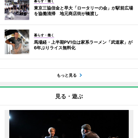
暮らす・働く
東京三協信金と早大「ロータリーの会」が駅前広場
を協働清掃 地元商店街が橋渡し
暮らす・働く
馬場経・上半期PV1位は家系ラーメン「武道家」が
6年ぶりライス無料化
もっと見る
見る・遊ぶ