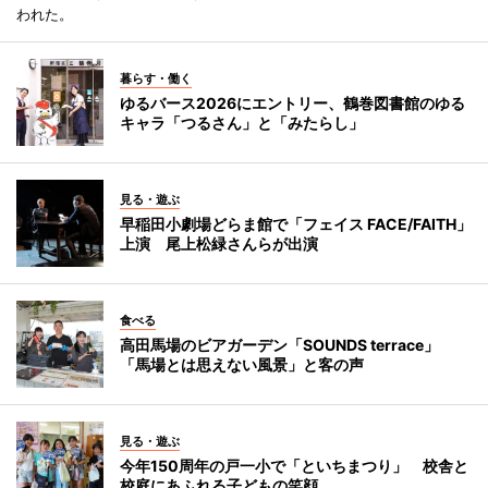
われた。
暮らす・働く
ゆるバース2026にエントリー、鶴巻図書館のゆる
キャラ「つるさん」と「みたらし」
見る・遊ぶ
早稲田小劇場どらま館で「フェイス FACE/FAITH」
上演 尾上松緑さんらが出演
食べる
高田馬場のビアガーデン「SOUNDS terrace」
「馬場とは思えない風景」と客の声
見る・遊ぶ
今年150周年の戸一小で「といちまつり」 校舎と
校庭にあふれる子どもの笑顔