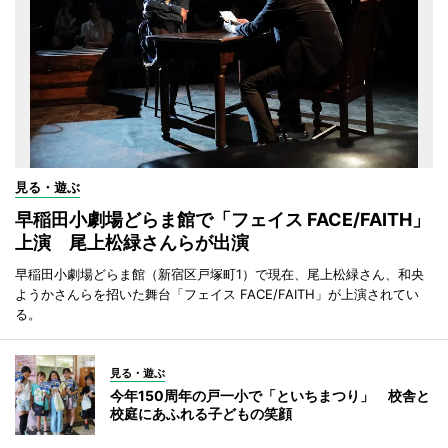
見る・遊ぶ
早稲田小劇場どらま館で「フェイス FACE/FAITH」
上演 尾上松緑さんらが出演
早稲田小劇場どらま館（新宿区戸塚町1）で現在、尾上松緑さん、和央
ようかさんらを招いた舞台「フェイス FACE/FAITH」が上演されてい
る。
見る・遊ぶ
今年150周年の戸一小で「といちまつり」 校舎と
校庭にあふれる子どもの笑顔