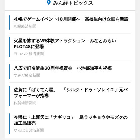
みん経トピックス
札幌でゲームイベント10月開催へ 高校生向け企画を新設
札幌経済新聞
火星を旅するVR体験アトラクション みなとみらい
PLOT48に登場
ヨコハマ経済新聞
八広で町名誕生60周年祝賀会 小池都知事も祝福
すみだ経済新聞
佐賀に「ばくてん屋」 「シルク・ドゥ・ソレイユ」元パ
フォーマーが指導
佐賀経済新聞
今帰仁・上運天に「ナギッコ」 島ラッキョウやモズクの
加工品販売
やんばる経済新聞