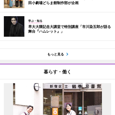
田小劇場どらま館制作部が企画
学ぶ・知る
早大大隈記念大講堂で特別講座「市川染五郎が語る
舞台『ハムレット』」
もっと見る
暮らす・働く