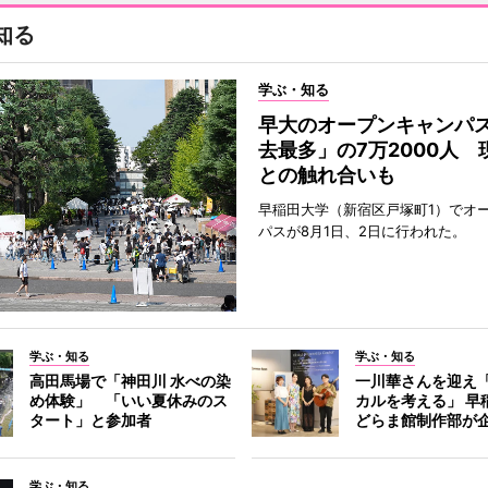
知る
学ぶ・知る
早大のオープンキャンパ
去最多」の7万2000人 
との触れ合いも
早稲田大学（新宿区戸塚町1）でオ
パスが8月1日、2日に行われた。
学ぶ・知る
学ぶ・知る
高田馬場で「神田川 水べの染
一川華さんを迎え
め体験」 「いい夏休みのス
カルを考える」 早
タート」と参加者
どらま館制作部が
学ぶ・知る