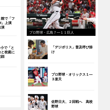
ま館で「フ
ITH」上演
出演
プロ野球・広島７―１１巨人
「デジポリス」普及呼び掛
一小で「と
け
舎と校庭に
笑顔
プロ野球・オリックス１―
３楽天
佐野日大、２回戦へ 高校
野球