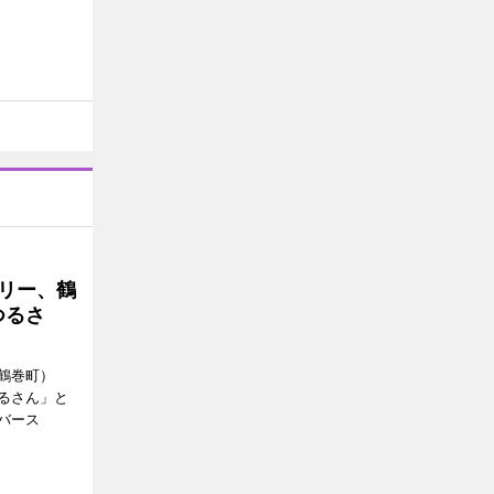
トリー、鶴
つるさ
鶴巻町）
るさん」と
バース