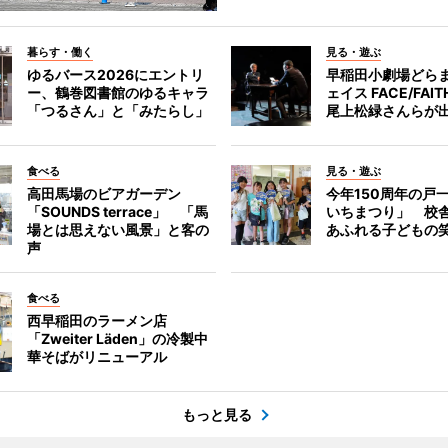
暮らす・働く
見る・遊ぶ
ゆるバース2026にエントリ
早稲田小劇場どら
ー、鶴巻図書館のゆるキャラ
ェイス FACE/FA
「つるさん」と「みたらし」
尾上松緑さんらが
食べる
見る・遊ぶ
高田馬場のビアガーデン
今年150周年の戸
「SOUNDS terrace」 「馬
いちまつり」 校
場とは思えない風景」と客の
あふれる子どもの
声
食べる
西早稲田のラーメン店
「Zweiter Läden」の冷製中
華そばがリニューアル
もっと見る