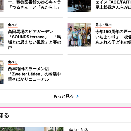
ー、鶴巻図書館のゆるキャラ
ェイス FACE/FA
「つるさん」と「みたらし」
尾上松緑さんらが
食べる
見る・遊ぶ
高田馬場のビアガーデン
今年150周年の戸
「SOUNDS terrace」 「馬
いちまつり」 校
場とは思えない風景」と客の
あふれる子どもの
声
食べる
西早稲田のラーメン店
「Zweiter Läden」の冷製中
華そばがリニューアル
もっと見る
知る
学ぶ・知る