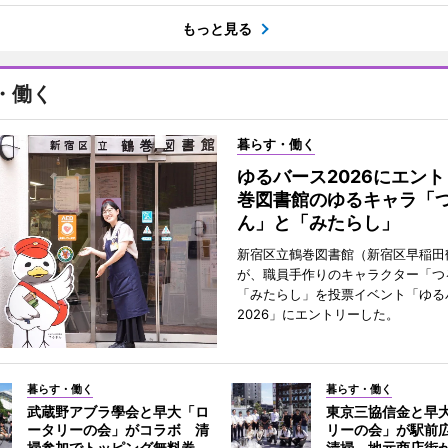
もっと見る
・働く
暮らす・働く
ゆるバース2026にエン
巻図書館のゆるキャラ「
ん」と「みたらし」
新宿区立鶴巻図書館（新宿区早稲田
が、職員手作りのキャラクター「つ
「みたらし」を投票イベント「ゆる
2026」にエントリーした。
暮らす・働く
暮らす・働く
武蔵野アブラ學会と早大「ロ
東京三協信金と早
ータリーの会」がコラボ 清
リーの会」が駅前
掃参加でトッピング無料券
清掃 地元商店街