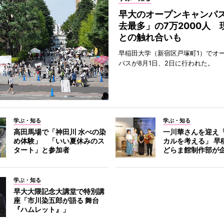
早大のオープンキャンパ
去最多」の7万2000人 
との触れ合いも
早稲田大学（新宿区戸塚町1）でオ
パスが8月1日、2日に行われた。
学ぶ・知る
学ぶ・知る
高田馬場で「神田川 水べの染
一川華さんを迎え
め体験」 「いい夏休みのス
カルを考える」 早
タート」と参加者
どらま館制作部が
学ぶ・知る
早大大隈記念大講堂で特別講
座「市川染五郎が語る 舞台
『ハムレット』」