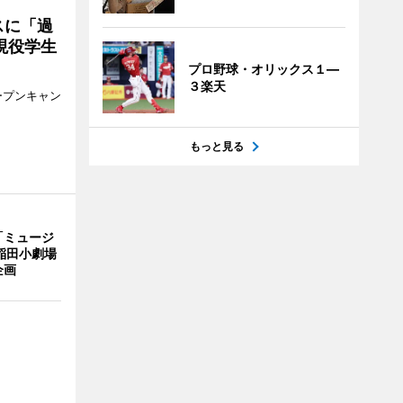
スに「過
現役学生
プロ野球・オリックス１―
３楽天
ープンキャン
もっと見る
「ミュージ
稲田小劇場
企画