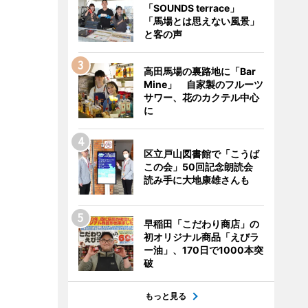
「SOUNDS terrace」
「馬場とは思えない風景」
と客の声
高田馬場の裏路地に「Bar
Mine」 自家製のフルーツ
サワー、花のカクテル中心
に
区立戸山図書館で「こうば
この会」50回記念朗読会
読み手に大地康雄さんも
早稲田「こだわり商店」の
初オリジナル商品「えびラ
ー油」、170日で1000本突
破
もっと見る