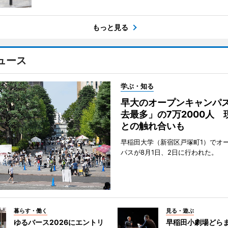
もっと見る
ュース
学ぶ・知る
早大のオープンキャンパ
去最多」の7万2000人 
との触れ合いも
早稲田大学（新宿区戸塚町1）でオ
パスが8月1日、2日に行われた。
暮らす・働く
見る・遊ぶ
ゆるバース2026にエントリ
早稲田小劇場どら