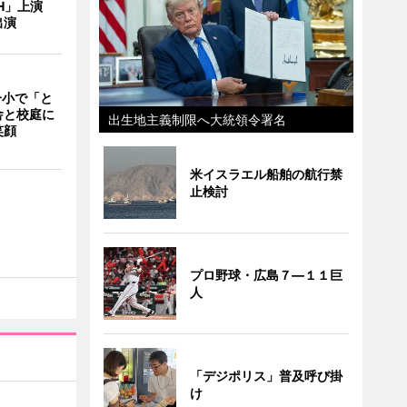
ITH」上演
出演
一小で「と
舎と校庭に
出生地主義制限へ大統領令署名
笑顔
米イスラエル船舶の航行禁
止検討
プロ野球・広島７―１１巨
人
「デジポリス」普及呼び掛
け