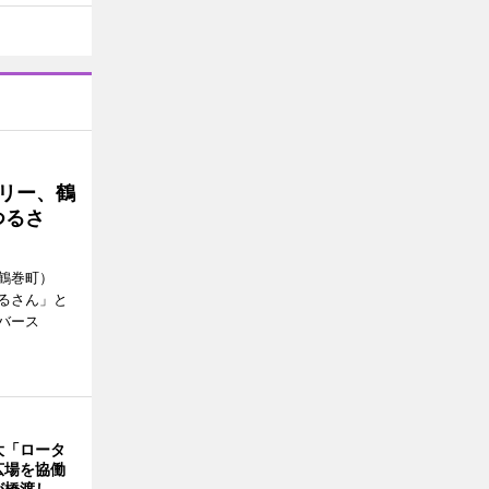
トリー、鶴
つるさ
鶴巻町）
るさん」と
バース
大「ロータ
広場を協働
が橋渡し