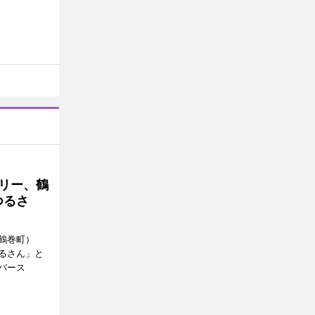
トリー、鶴
つるさ
鶴巻町）
るさん」と
バース