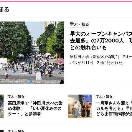
知る
学ぶ・知る
早大のオープンキャンパ
去最多」の7万2000人 
との触れ合いも
早稲田大学（新宿区戸塚町1）でオ
パスが8月1日、2日に行われた。
学ぶ・知る
学ぶ・知る
高田馬場で「神田川 水べの染
一川華さんを迎え
め体験」 「いい夏休みのス
カルを考える」 早
タート」と参加者
どらま館制作部が
学ぶ・知る