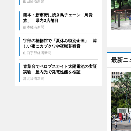
飯田経済新聞
熊本・新市街に焼き鳥チェーン「鳥貴
族」 県内2店舗目
熊本経済新聞
宇部の植物館で「夏休み特別企画」 涼
しい夜にカブクワや夜咲花観賞
山口宇部経済新聞
最新ニ
青葉台でペロブスカイト太陽電池の実証
実験 屋内光で発電性能を検証
港北経済新聞