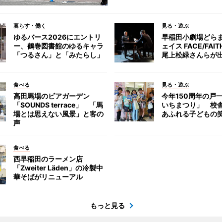
暮らす・働く
見る・遊ぶ
ゆるバース2026にエントリ
早稲田小劇場どら
ー、鶴巻図書館のゆるキャラ
ェイス FACE/FA
「つるさん」と「みたらし」
尾上松緑さんらが
食べる
見る・遊ぶ
高田馬場のビアガーデン
今年150周年の戸
「SOUNDS terrace」 「馬
いちまつり」 校
場とは思えない風景」と客の
あふれる子どもの
声
食べる
西早稲田のラーメン店
「Zweiter Läden」の冷製中
華そばがリニューアル
もっと見る