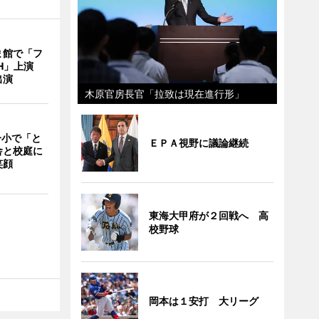
ま館で「フ
ITH」上演
出演
木原官房長官「拉致は現在進行形」
一小で「と
ＥＰＡ視野に議論継続
舎と校庭に
笑顔
東海大甲府が２回戦へ 高
校野球
岡本は１安打 大リーグ