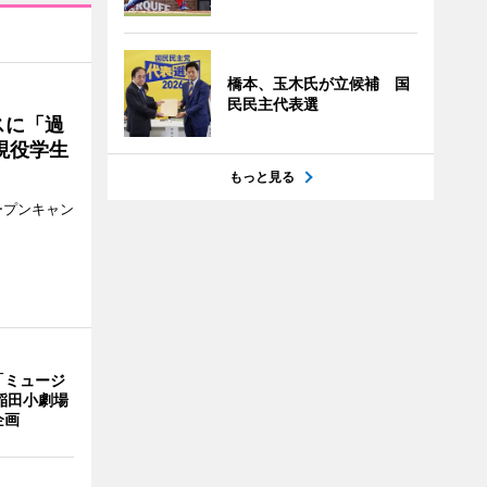
橋本、玉木氏が立候補 国
民民主代表選
スに「過
現役学生
もっと見る
ープンキャン
「ミュージ
稲田小劇場
企画