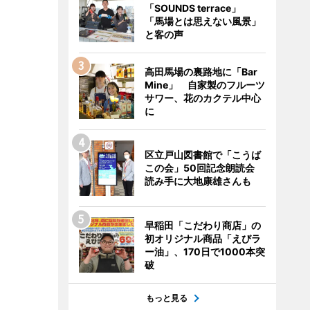
「SOUNDS terrace」
「馬場とは思えない風景」
と客の声
高田馬場の裏路地に「Bar
Mine」 自家製のフルーツ
サワー、花のカクテル中心
に
区立戸山図書館で「こうば
この会」50回記念朗読会
読み手に大地康雄さんも
早稲田「こだわり商店」の
初オリジナル商品「えびラ
ー油」、170日で1000本突
破
もっと見る