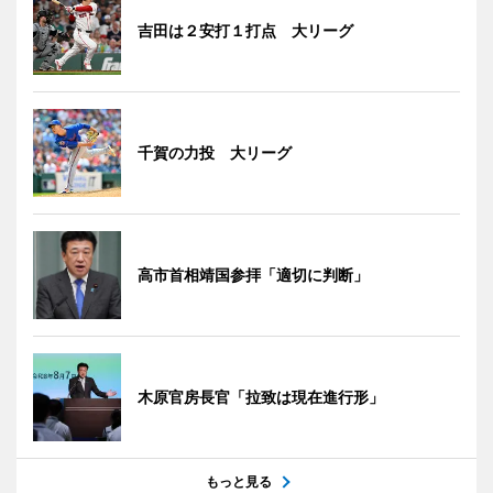
吉田は２安打１打点 大リーグ
千賀の力投 大リーグ
高市首相靖国参拝「適切に判断」
木原官房長官「拉致は現在進行形」
もっと見る