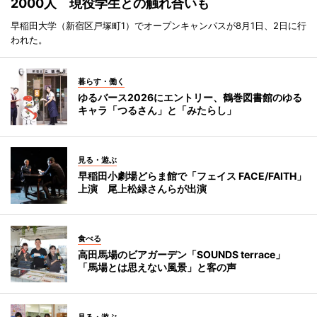
2000人 現役学生との触れ合いも
早稲田大学（新宿区戸塚町1）でオープンキャンパスが8月1日、2日に行
われた。
暮らす・働く
ゆるバース2026にエントリー、鶴巻図書館のゆる
キャラ「つるさん」と「みたらし」
見る・遊ぶ
早稲田小劇場どらま館で「フェイス FACE/FAITH」
上演 尾上松緑さんらが出演
食べる
高田馬場のビアガーデン「SOUNDS terrace」
「馬場とは思えない風景」と客の声
見る・遊ぶ