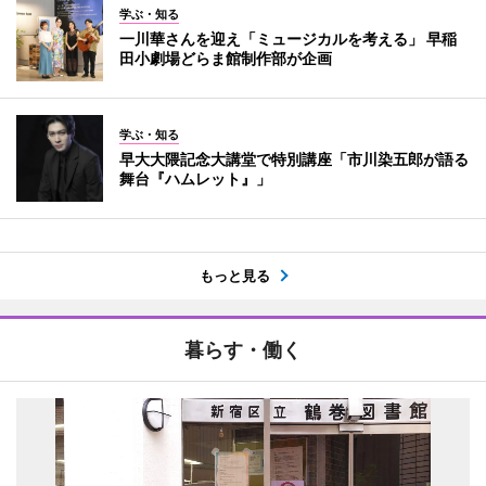
学ぶ・知る
一川華さんを迎え「ミュージカルを考える」 早稲
田小劇場どらま館制作部が企画
学ぶ・知る
早大大隈記念大講堂で特別講座「市川染五郎が語る
舞台『ハムレット』」
もっと見る
暮らす・働く