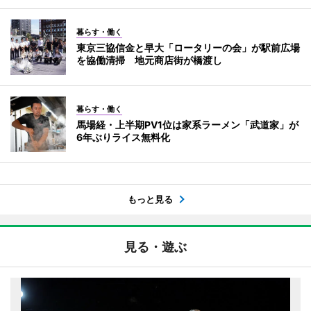
暮らす・働く
東京三協信金と早大「ロータリーの会」が駅前広場
を協働清掃 地元商店街が橋渡し
暮らす・働く
馬場経・上半期PV1位は家系ラーメン「武道家」が
6年ぶりライス無料化
もっと見る
見る・遊ぶ