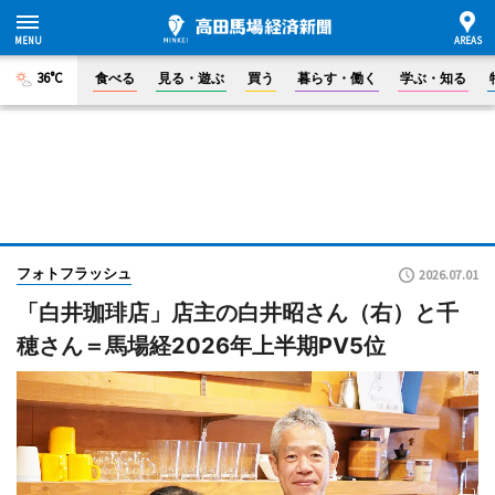
36°C
食べる
見る・遊ぶ
買う
暮らす・働く
学ぶ・知る
フォトフラッシュ
2026.07.01
「白井珈琲店」店主の白井昭さん（右）と千
穂さん＝馬場経2026年上半期PV5位