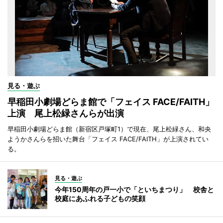
見る・遊ぶ
早稲田小劇場どらま館で「フェイス FACE/FAITH」
上演 尾上松緑さんらが出演
早稲田小劇場どらま館（新宿区戸塚町1）で現在、尾上松緑さん、和央
ようかさんらを招いた舞台「フェイス FACE/FAITH」が上演されてい
る。
見る・遊ぶ
今年150周年の戸一小で「といちまつり」 校舎と
校庭にあふれる子どもの笑顔