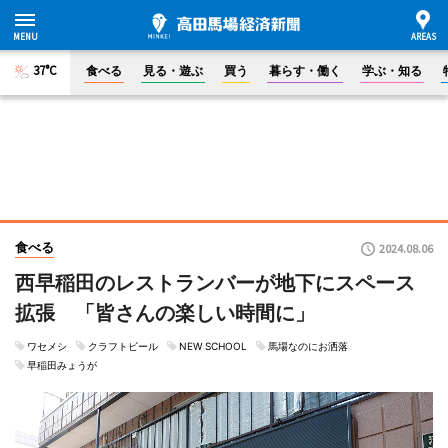
37°C
食べる
見る・遊ぶ
買う
暮らす・働く
学ぶ・知る
食べる
2024.08.06
西早稲田のレストランバーが地下にスペース
拡張 「皆さんの楽しい時間に」
ワセメシ
クラフトビール
NEW SCHOOL
馬場なのにお洒落
早稲田みょうが