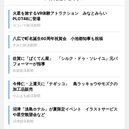
火星を旅するVR体験アトラクション みなとみらい
PLOT48に登場
ヨコハマ経済新聞
八広で町名誕生60周年祝賀会 小池都知事も祝福
すみだ経済新聞
佐賀に「ばくてん屋」 「シルク・ドゥ・ソレイユ」元パ
フォーマーが指導
佐賀経済新聞
今帰仁・上運天に「ナギッコ」 島ラッキョウやモズクの
加工品販売
やんばる経済新聞
沼津「淡島ホテル」が夏限定イベント イラストサービス
や星空観望会など
沼津経済新聞