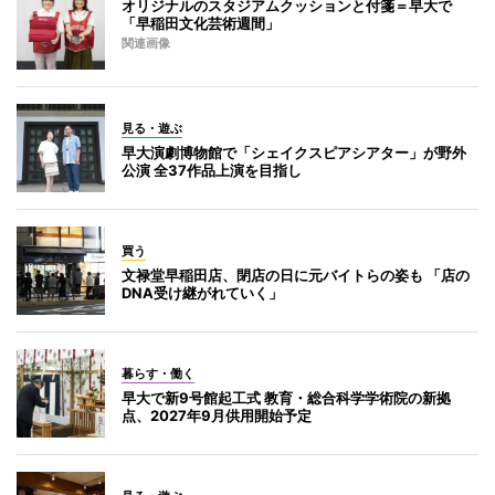
オリジナルのスタジアムクッションと付箋＝早大で
「早稲田文化芸術週間」
関連画像
見る・遊ぶ
早大演劇博物館で「シェイクスピアシアター」が野外
公演 全37作品上演を目指し
買う
文禄堂早稲田店、閉店の日に元バイトらの姿も 「店の
DNA受け継がれていく」
暮らす・働く
早大で新9号館起工式 教育・総合科学学術院の新拠
点、2027年9月供用開始予定