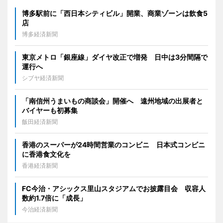
博多駅前に「西日本シティビル」開業、商業ゾーンは飲食5
店
博多経済新聞
東京メトロ「銀座線」ダイヤ改正で増発 日中は3分間隔で
運行へ
シブヤ経済新聞
「南信州うまいもの商談会」開催へ 遠州地域の出展者と
バイヤーも初募集
飯田経済新聞
香港のスーパーが24時間営業のコンビニ 日本式コンビニ
に香港食文化を
香港経済新聞
FC今治・アシックス里山スタジアムでお披露目会 収容人
数約1.7倍に「成長」
今治経済新聞