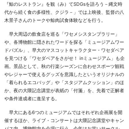
『鯨のレストラン』を観（み）てSDGsを語ろう－縄文時
代から続く食の多様性、クジラ－」では上映後、監督の八
木景子さんのトークや鯨肉試食体験などを行う。
早大周辺の飲食店を巡る「ワセメシスタンプラリー」
や、各博物館に隠されたワードを探る「ミュージアムワー
ドパズル」、早大のマスコットキャラクター・ワセダベア
を見つける「ワセダベアをさがせ！ inミュージアム」も企
画。景品として、秋の行楽シーズンに合わせスポーツ観戦
やレジャーで使えるグッズを意識したというオリジナルの
「着られるエコバッグ」や「スタジアムクッション」のほ
か、夜の大隈記念講堂が表紙の「付箋」を、先着で正解者
や条件達成者に進呈する。
早大にある6つのミュージアムではそれぞれ企画展を開
催するほか、ライブ・コンサートは大隈記念講堂やキャン
パス内、博物館内を会場に行う。今年はお笑いサークル