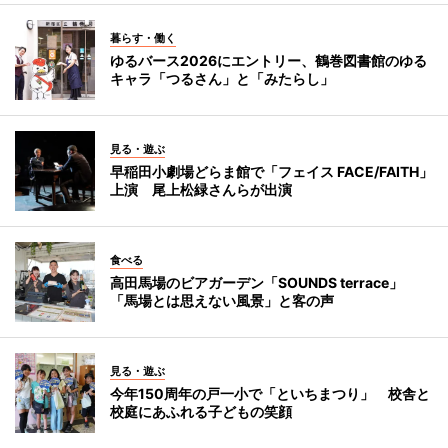
暮らす・働く
ゆるバース2026にエントリー、鶴巻図書館のゆる
キャラ「つるさん」と「みたらし」
見る・遊ぶ
早稲田小劇場どらま館で「フェイス FACE/FAITH」
上演 尾上松緑さんらが出演
食べる
高田馬場のビアガーデン「SOUNDS terrace」
「馬場とは思えない風景」と客の声
見る・遊ぶ
今年150周年の戸一小で「といちまつり」 校舎と
校庭にあふれる子どもの笑顔