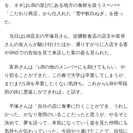
を、ネギはLiBの並びにある地方の食材を扱うスーパー
「こだわり商店」から仕入れた「雪中軟白ねぎ」を使っ
た。
当日はLiB店主の平塚旦さん、近隣飲食店の店主や富井
さんの友人らが駆け付けたほか、通りすがりに入店する客
やSNSでの告知を見て来店した客の姿も見られた。
富井さんは「LiBの他のメンバーにも助けてもらい、や
り切ることができた。この春で大学は卒業してしまうが、
まだまだLiBを卒業したくない気持ち。これからLiBや早稲
田の街に恩返しができれば」と話す。
平塚さんは「自分の店に食事に行くことができ、うれし
かった。かなり覚悟のいることだったと思うが、やるぞと
決めて、夢を語って、本気になっていく姿を見た仲間にも
気持ちが伝わっていった。今回やり遂げたことで、自信に