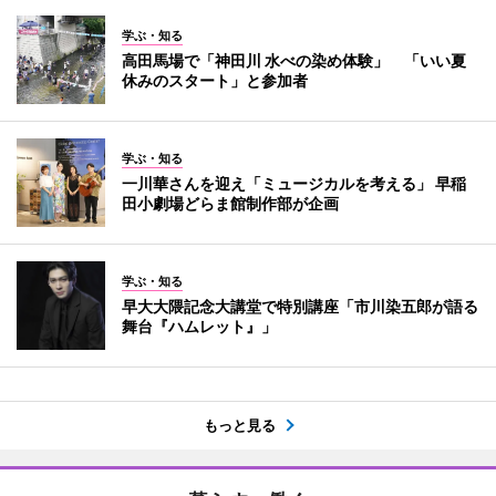
学ぶ・知る
高田馬場で「神田川 水べの染め体験」 「いい夏
休みのスタート」と参加者
学ぶ・知る
一川華さんを迎え「ミュージカルを考える」 早稲
田小劇場どらま館制作部が企画
学ぶ・知る
早大大隈記念大講堂で特別講座「市川染五郎が語る
舞台『ハムレット』」
もっと見る