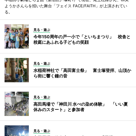
ようかさんらを招いた舞台「フェイス FACE/FAITH」が上演されてい
る。
見る・遊ぶ
今年150周年の戸一小で「といちまつり」 校舎と
校庭にあふれる子どもの笑顔
見る・遊ぶ
水稲荷神社で「高田富士祭」 富士塚登拝、山頂か
ら街に響く鐘の音
見る・遊ぶ
高田馬場で「神田川 水べの染め体験」 「いい夏
休みのスタート」と参加者
見る・遊ぶ