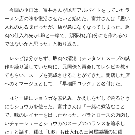
今回の企画は、富井さんが以前アルバイトをしていたラ
ーメン店の味を復活させたいと始めた。富井さんは「思い
入れのある味だったが、店が急になくなってしまった。豚
肉の仕入れ先がLiBと一緒で、頑張れば自分にも作れるの
ではないかと思った」と振り返る。
レシピは分からず、豚肉の清湯（チンタン）スープの試
作を繰り返していた時に、元同僚と再会してレシピを教え
てもらい、スープを完成させることができた。閉店した店
へのオマージュとして、「早稲田ロック」と名付けた。
豚と一緒にショウガを煮込み、かえしをだしで割るとき
にもショウガを使った。富井さんは「一緒に煮込むこと
で、味のレイヤーを出したかった。バラとロースの肉肉し
いチャーシューとショウガのスープのバランスを追求し
た」と話す。麺は「LiB」も仕入れる三河屋製麺の細麺