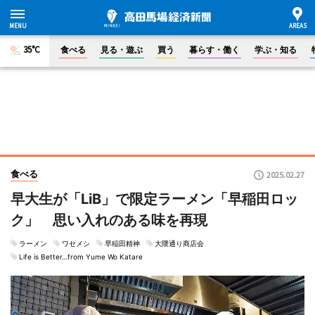
35°C
食べる
見る・遊ぶ
買う
暮らす・働く
学ぶ・知る
食べる
2025.02.27
早大生が「LiB」で限定ラーメン「早稲田ロッ
ク」 思い入れのある味を再現
ラーメン
ワセメシ
早稲田精神
大隈通り商店会
Life is Better…from Yume Wo Katare