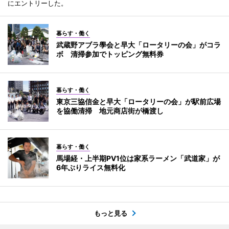
にエントリーした。
暮らす・働く
武蔵野アブラ學会と早大「ロータリーの会」がコラ
ボ 清掃参加でトッピング無料券
暮らす・働く
東京三協信金と早大「ロータリーの会」が駅前広場
を協働清掃 地元商店街が橋渡し
暮らす・働く
馬場経・上半期PV1位は家系ラーメン「武道家」が
6年ぶりライス無料化
もっと見る