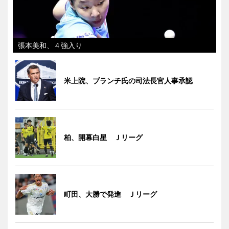
張本美和、４強入り
米上院、ブランチ氏の司法長官人事承認
柏、開幕白星 Ｊリーグ
町田、大勝で発進 Ｊリーグ