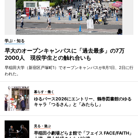
学ぶ・知る
早大のオープンキャンパスに「過去最多」の7万
2000人 現役学生との触れ合いも
早稲田大学（新宿区戸塚町1）でオープンキャンパスが8月1日、2日に行
われた。
暮らす・働く
ゆるバース2026にエントリー、鶴巻図書館のゆる
キャラ「つるさん」と「みたらし」
見る・遊ぶ
早稲田小劇場どらま館で「フェイス FACE/FAITH」