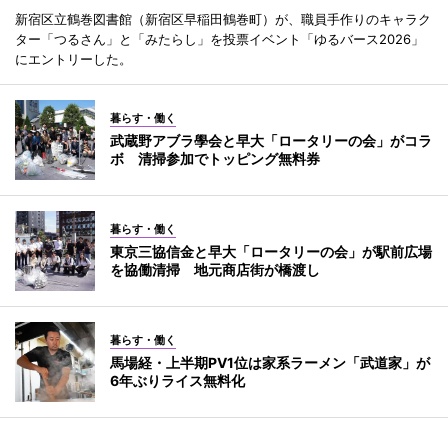
新宿区立鶴巻図書館（新宿区早稲田鶴巻町）が、職員手作りのキャラク
ター「つるさん」と「みたらし」を投票イベント「ゆるバース2026」
にエントリーした。
暮らす・働く
武蔵野アブラ學会と早大「ロータリーの会」がコラ
ボ 清掃参加でトッピング無料券
暮らす・働く
東京三協信金と早大「ロータリーの会」が駅前広場
を協働清掃 地元商店街が橋渡し
暮らす・働く
馬場経・上半期PV1位は家系ラーメン「武道家」が
6年ぶりライス無料化