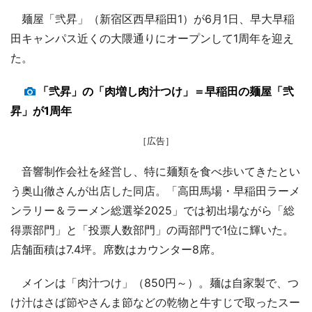
麺屋「弐昇」（新宿区西早稲田1）が6月1日、早大早稲
田キャンパス近くの大隈通りにオープンして1周年を迎え
た。
「弐昇」の「肉増し肉汁つけ」＝早稲田の麺屋「弐
昇」が1周年
［広告］
音響制作会社を経営し、特に麺類を食べ歩いてきたとい
う奥山徹さんが出店した同店。「高田馬場・早稲田ラーメ
ンラリー＆ラーメン総選挙2025」では初出場ながら「総
得票部門」と「投票人数部門」の両部門で1位に輝いた。
店舗面積は7.4坪。席数はカウンター8席。
メインは「肉汁つけ」（850円～）。麺は自家製で、つ
け汁はさば節やさんま節などの乾物と牛すじで取ったスー