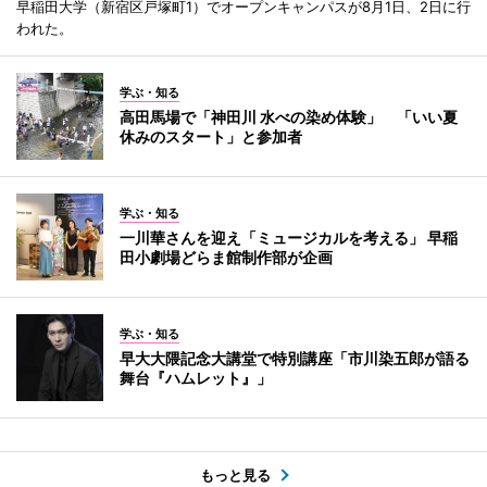
早稲田大学（新宿区戸塚町1）でオープンキャンパスが8月1日、2日に行
われた。
学ぶ・知る
高田馬場で「神田川 水べの染め体験」 「いい夏
休みのスタート」と参加者
学ぶ・知る
一川華さんを迎え「ミュージカルを考える」 早稲
田小劇場どらま館制作部が企画
学ぶ・知る
早大大隈記念大講堂で特別講座「市川染五郎が語る
舞台『ハムレット』」
もっと見る