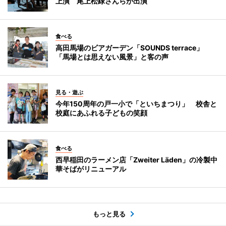
上演 尾上松緑さんらが出演
食べる
高田馬場のビアガーデン「SOUNDS terrace」
「馬場とは思えない風景」と客の声
見る・遊ぶ
今年150周年の戸一小で「といちまつり」 校舎と
校庭にあふれる子どもの笑顔
食べる
西早稲田のラーメン店「Zweiter Läden」の冷製中
華そばがリニューアル
もっと見る