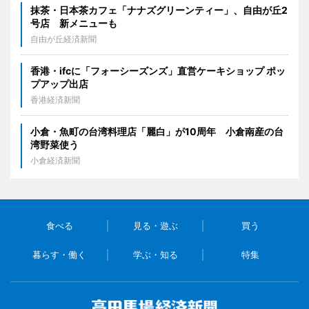
抹茶・日本茶カフェ「ナナズグリーンティー」、自由が丘2
号店 新メニューも
自由が丘経済新聞
香港・ifcに「フォーシーズンズ」直営ケーキショップ ポッ
プアップ出店
香港経済新聞
小倉・魚町の台湾料理店「麗白」が10周年 小倉南産の台
湾野菜使う
小倉経済新聞
食べる
見る・遊ぶ
買う
暮らす・働く
学ぶ・知る
特集