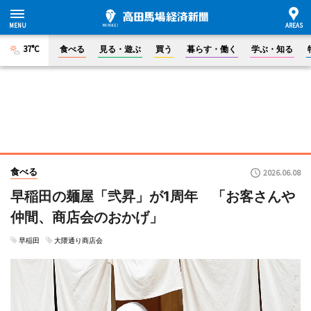
37°C
食べる
見る・遊ぶ
買う
暮らす・働く
学ぶ・知る
食べる
2026.06.08
早稲田の麺屋「弐昇」が1周年 「お客さんや
仲間、商店会のおかげ」
早稲田
大隈通り商店会