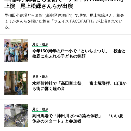
上演 尾上松緑さんらが出演
早稲田小劇場どらま館（新宿区戸塚町1）で現在、尾上松緑さん、和央
ようかさんらを招いた舞台「フェイス FACE/FAITH」が上演されてい
る。
見る・遊ぶ
今年150周年の戸一小で「といちまつり」 校舎と
校庭にあふれる子どもの笑顔
見る・遊ぶ
水稲荷神社で「高田富士祭」 富士塚登拝、山頂か
ら街に響く鐘の音
見る・遊ぶ
高田馬場で「神田川 水べの染め体験」 「いい夏
休みのスタート」と参加者