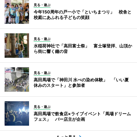
見る・遊ぶ
今年150周年の戸一小で「といちまつり」 校舎と
校庭にあふれる子どもの笑顔
見る・遊ぶ
水稲荷神社で「高田富士祭」 富士塚登拝、山頂か
ら街に響く鐘の音
見る・遊ぶ
高田馬場で「神田川 水べの染め体験」 「いい夏
休みのスタート」と参加者
見る・遊ぶ
高田馬場で飲食店×ライブイベント「馬場ドリーム
フェス」 バー店主が企画
もっと見る