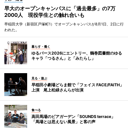
早大のオープンキャンパスに「過去最多」の7万
2000人 現役学生との触れ合いも
早稲田大学（新宿区戸塚町1）でオープンキャンパスが8月1日、2日に行
われた。
暮らす・働く
ゆるバース2026にエントリー、鶴巻図書館のゆる
キャラ「つるさん」と「みたらし」
見る・遊ぶ
早稲田小劇場どらま館で「フェイス FACE/FAITH」
上演 尾上松緑さんらが出演
食べる
高田馬場のビアガーデン「SOUNDS terrace」
「馬場とは思えない風景」と客の声