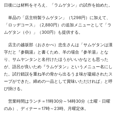
日後には材料をそろえ、「ラムゲタン」の試作を始めた。
単品の「店主特製ラムゲタン」（1,298円）に加えて、
「ロッヂコース」（2,880円）の追加メニューとして「ラ
ムゲタン（小）」（300円）も提供する。
店主の越坂部（おさかべ）忠生さんは「サムゲタンは漢
字だと『参鷄湯』と書くため、羊の場合『参羊湯』とな
り、サムヤンタンと名付けたほうがいいかなとも思った
が、語呂が良いため『ラムゲタン』というメニュー名にし
た。試行錯誤を重ね羊の骨から出るうま味が凝縮されたス
ープができた。締めの一品として賞味いただければ」と呼
び掛ける。
営業時間はランチ＝11時30分～14時30分（土曜・日曜
のみ）、ディナー＝17時～23時。月曜定休。