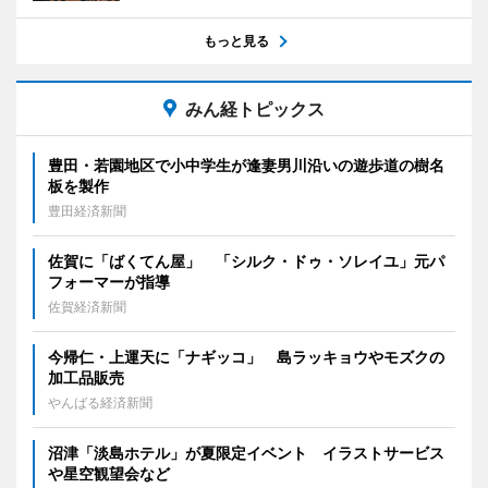
もっと見る
みん経トピックス
豊田・若園地区で小中学生が逢妻男川沿いの遊歩道の樹名
板を製作
豊田経済新聞
佐賀に「ばくてん屋」 「シルク・ドゥ・ソレイユ」元パ
フォーマーが指導
佐賀経済新聞
今帰仁・上運天に「ナギッコ」 島ラッキョウやモズクの
加工品販売
やんばる経済新聞
沼津「淡島ホテル」が夏限定イベント イラストサービス
や星空観望会など