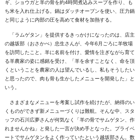
ギ、ショウガと羊の骨を約4時間煮込みスープを作り、も
ち米を入れ仕上げる。鍋はダッチオーブンを使い、圧力鍋
と同じように内部の圧を高めて食材を加熱する。
「ラムゲタン」を提供するきっかけになったのは、店主
の越坂部（おさかべ）忠生さんが、今年6月ごろに羊牧場
を訪問したこと。羊に名前を付け、愛情を注ぎながら育て
る羊農家の姿に感銘を受け、「羊を余すことなく、命を頂
くということを農家の人は望んでいるし、私もそうしたい
と思ったので、肉も骨も生かしたメニューを開発した」と
いう。
さまざまなメニューを考案し試作を続けたが、納得のい
くものができず新メニューづくりは難航。そんな中、スタ
ッフの石川広夢さんが何気なく「羊の骨でサムゲタン、作
れませんかね」と発した一言が決め手となった。プライベ
ートでサムゲタンをよく作っていたという越坂部さん。数