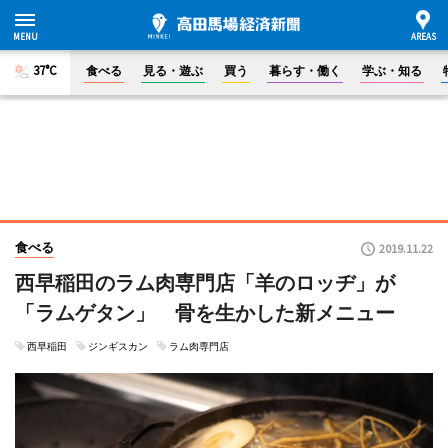
37°C
食べる
見る・遊ぶ
買う
暮らす・働く
学ぶ・知る
食べる
2019.11.22
西早稲田のラム肉専門店「羊のロッヂ」が
「ラムゲタン」 骨を生かした新メニュー
西早稲田
ジンギスカン
ラム肉専門店