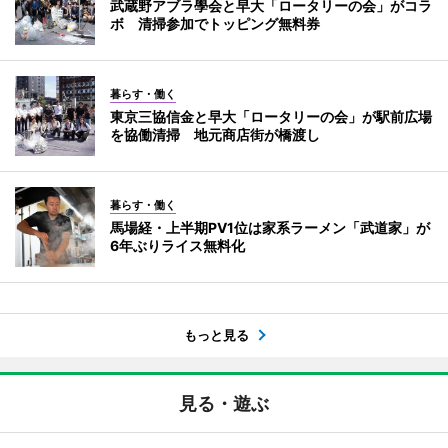
武蔵野アブラ學会と早大「ロータリーの会」がコラ
ボ 清掃参加でトッピング無料券
暮らす・働く
東京三協信金と早大「ロータリーの会」が駅前広場
を協働清掃 地元商店街が橋渡し
暮らす・働く
馬場経・上半期PV1位は家系ラーメン「武道家」が
6年ぶりライス無料化
もっと見る
見る・遊ぶ