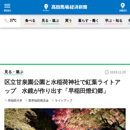
37°C
食べる
見る・遊ぶ
買う
暮らす・働く
学ぶ・知る
見る・遊ぶ
2019.11.20
区立甘泉園公園と水稲荷神社で紅葉ライトア
ップ 水鏡が作り出す「早稲田燈幻郷」
早稲田大学
西早稲田商店会
ライトアップ