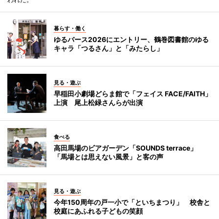
暮らす・働く
ゆるバース2026にエントリー、鶴巻図書館のゆる
キャラ「つるさん」と「みたらし」
見る・遊ぶ
早稲田小劇場どらま館で「フェイス FACE/FAITH」
上演 尾上松緑さんらが出演
食べる
高田馬場のビアガーデン「SOUNDS terrace」
「馬場とは思えない風景」と客の声
見る・遊ぶ
今年150周年の戸一小で「といちまつり」 校舎と
校庭にあふれる子どもの笑顔