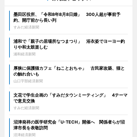
墨田区役所、「令和8年8月8日婚」 300人超が事前予
約、開庁前から長い列
すみだ経済新聞
浦和で「親子の居場所なつまつり」 浴衣姿でヨーヨー釣
りや和太鼓楽しむ
浦和経済新聞
厚狭に保護猫カフェ「ねことおちゃ」 古民家改築、猫と
の触れ合いも
山口宇部経済新聞
文花で学生企画の「すみだタウンミーティング」 4テーマ
で意見交換
すみだ経済新聞
沼津発祥の医学研究会「U-TECH」開催へ 関係者らが沼
津市長を表敬訪問
沼津経済新聞