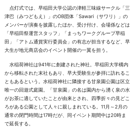
点灯式では、早稲田大学公認の津軽三味線サークル「三
津巴（みつどもえ）」のOB団体「Sawari（サワリ）」の
メンバーが演奏を披露したほか、受け付け、会場係などは
「早稲田祭運営スタッフ」「まっちワークグループ早稲
田」「アトム通貨実行委員会」の有志が担当するなど、早
大生が地元商店会のイベント開催の一翼を担う。
水稲荷神社は941年に創建された神社。早稲田大学構内
から移転された末社もあり、早大受験生が参拝に訪れるこ
ともあるという。水稲荷神社に隣接する甘泉園公園は区立
唯一の回遊式庭園。「甘泉園」の名は園内から湧く泉の水
がお茶に適していたことが由来とされ、四季折々の見どこ
ろがある公園として人々に親しまれている。11月～2月の
通常の閉門時間は17時だが、同イベント期間中は20時ま
で延長する。