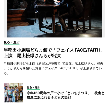
見る・遊ぶ
早稲田小劇場どらま館で「フェイス FACE/FAITH」
上演 尾上松緑さんらが出演
早稲田小劇場どらま館（新宿区戸塚町1）で現在、尾上松緑さん、和央
ようかさんらを招いた舞台「フェイス FACE/FAITH」が上演されてい
る。
見る・遊ぶ
今年150周年の戸一小で「といちまつり」 校舎と
校庭にあふれる子どもの笑顔