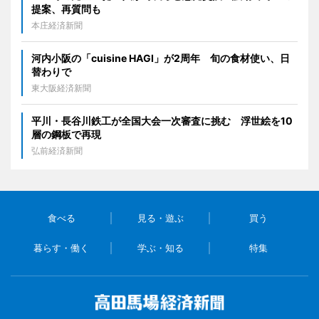
提案、再質問も
本庄経済新聞
河内小阪の「cuisine HAGI」が2周年 旬の食材使い、日
替わりで
東大阪経済新聞
平川・長谷川鉄工が全国大会一次審査に挑む 浮世絵を10
層の鋼板で再現
弘前経済新聞
食べる
見る・遊ぶ
買う
暮らす・働く
学ぶ・知る
特集