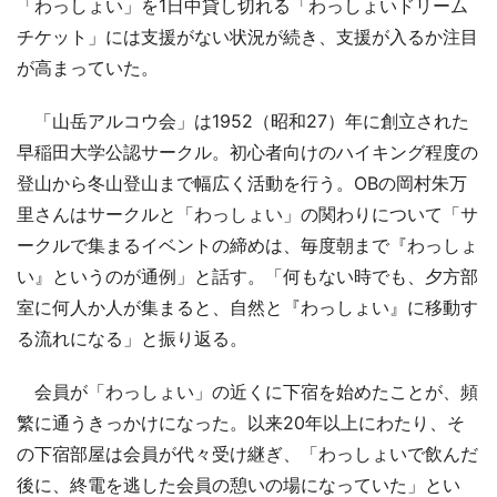
「わっしょい」を1日中貸し切れる「わっしょいドリーム
チケット」には支援がない状況が続き、支援が入るか注目
が高まっていた。
「山岳アルコウ会」は1952（昭和27）年に創立された
早稲田大学公認サークル。初心者向けのハイキング程度の
登山から冬山登山まで幅広く活動を行う。OBの岡村朱万
里さんはサークルと「わっしょい」の関わりについて「サ
ークルで集まるイベントの締めは、毎度朝まで『わっしょ
い』というのが通例」と話す。「何もない時でも、夕方部
室に何人か人が集まると、自然と『わっしょい』に移動す
る流れになる」と振り返る。
会員が「わっしょい」の近くに下宿を始めたことが、頻
繁に通うきっかけになった。以来20年以上にわたり、そ
の下宿部屋は会員が代々受け継ぎ、「わっしょいで飲んだ
後に、終電を逃した会員の憩いの場になっていた」とい