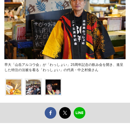
早大「山岳アルコウ会」が「わっしょい」25周年記念の飲み会を開き、進呈
した特注の法被を着る「わっしょい」の代表・中之村俊さん