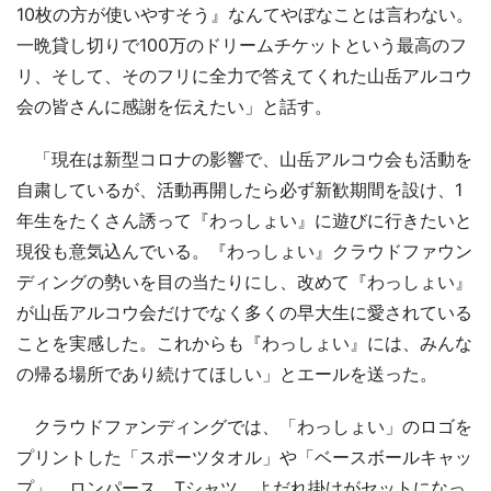
10枚の方が使いやすそう』なんてやぼなことは言わない。
一晩貸し切りで100万のドリームチケットという最高のフ
リ、そして、そのフリに全力で答えてくれた山岳アルコウ
会の皆さんに感謝を伝えたい」と話す。
「現在は新型コロナの影響で、山岳アルコウ会も活動を
自粛しているが、活動再開したら必ず新歓期間を設け、1
年生をたくさん誘って『わっしょい』に遊びに行きたいと
現役も意気込んでいる。『わっしょい』クラウドファウン
ディングの勢いを目の当たりにし、改めて『わっしょい』
が山岳アルコウ会だけでなく多くの早大生に愛されている
ことを実感した。これからも『わっしょい』には、みんな
の帰る場所であり続けてほしい」とエールを送った。
クラウドファンディングでは、「わっしょい」のロゴを
プリントした「スポーツタオル」や「ベースボールキャッ
プ」、ロンパース、Tシャツ、よだれ掛けがセットになっ