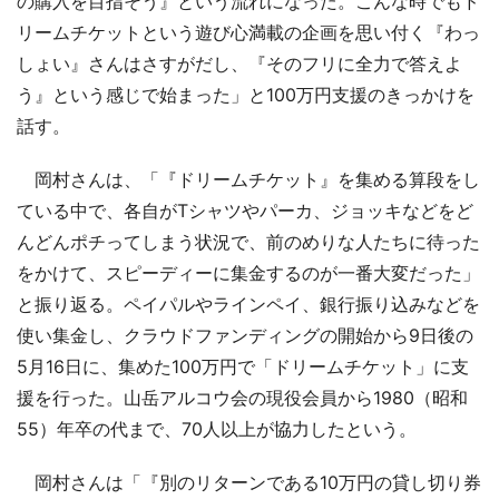
の購入を目指そう』という流れになった。こんな時でもド
リームチケットという遊び心満載の企画を思い付く『わっ
しょい』さんはさすがだし、『そのフリに全力で答えよ
う』という感じで始まった」と100万円支援のきっかけを
話す。
岡村さんは、「『ドリームチケット』を集める算段をし
ている中で、各自がTシャツやパーカ、ジョッキなどをど
んどんポチってしまう状況で、前のめりな人たちに待った
をかけて、スピーディーに集金するのが一番大変だった」
と振り返る。ペイパルやラインペイ、銀行振り込みなどを
使い集金し、クラウドファンディングの開始から9日後の
5月16日に、集めた100万円で「ドリームチケット」に支
援を行った。山岳アルコウ会の現役会員から1980（昭和
55）年卒の代まで、70人以上が協力したという。
岡村さんは「『別のリターンである10万円の貸し切り券