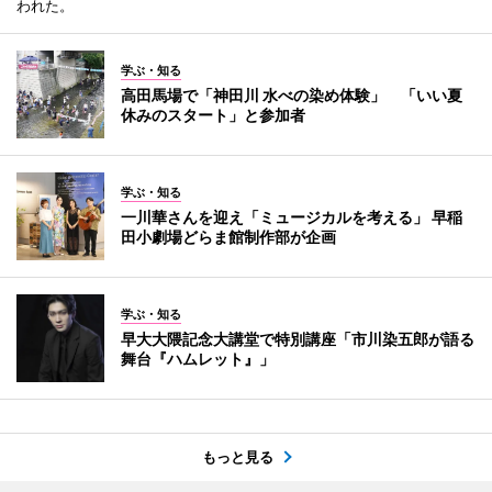
われた。
学ぶ・知る
高田馬場で「神田川 水べの染め体験」 「いい夏
休みのスタート」と参加者
学ぶ・知る
一川華さんを迎え「ミュージカルを考える」 早稲
田小劇場どらま館制作部が企画
学ぶ・知る
早大大隈記念大講堂で特別講座「市川染五郎が語る
舞台『ハムレット』」
もっと見る