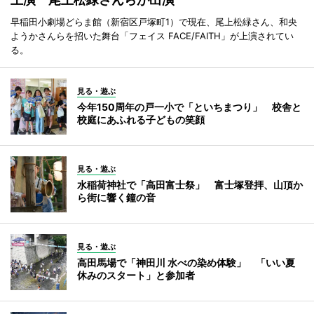
早稲田小劇場どらま館（新宿区戸塚町1）で現在、尾上松緑さん、和央
ようかさんらを招いた舞台「フェイス FACE/FAITH」が上演されてい
る。
見る・遊ぶ
今年150周年の戸一小で「といちまつり」 校舎と
校庭にあふれる子どもの笑顔
見る・遊ぶ
水稲荷神社で「高田富士祭」 富士塚登拝、山頂か
ら街に響く鐘の音
見る・遊ぶ
高田馬場で「神田川 水べの染め体験」 「いい夏
休みのスタート」と参加者