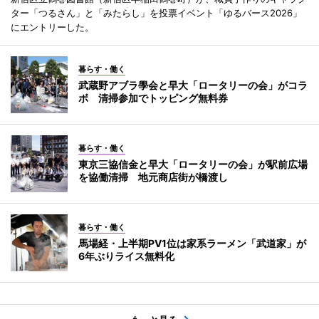
ター「つるさん」と「みたらし」を投票イベント「ゆるバース2026」
にエントリーした。
暮らす・働く
武蔵野アブラ學会と早大「ロータリーの会」がコラ
ボ 清掃参加でトッピング無料券
暮らす・働く
東京三協信金と早大「ロータリーの会」が駅前広場
を協働清掃 地元商店街が橋渡し
暮らす・働く
馬場経・上半期PV1位は家系ラーメン「武道家」が
6年ぶりライス無料化