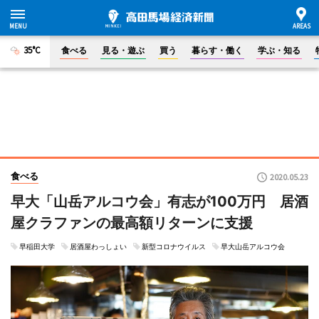
35°C
食べる
見る・遊ぶ
買う
暮らす・働く
学ぶ・知る
食べる
2020.05.23
早大「山岳アルコウ会」有志が100万円 居酒
屋クラファンの最高額リターンに支援
早稲田大学
居酒屋わっしょい
新型コロナウイルス
早大山岳アルコウ会