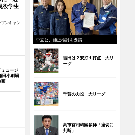
現役学生
ープンキャン
中立公、補正検討を要請
吉田は２安打１打点 大リ
ーグ
「ミュージ
稲田小劇場
企画
千賀の力投 大リーグ
高市首相靖国参拝「適切に
判断」