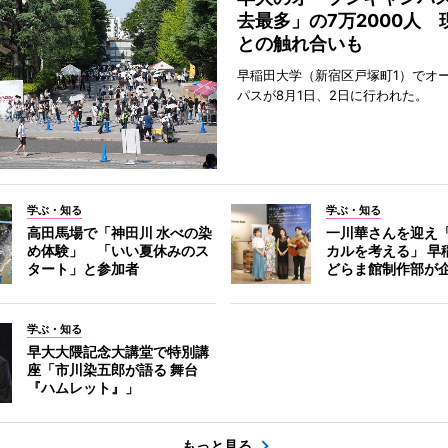
去最多」の7万2000人 
との触れ合いも
早稲田大学（新宿区戸塚町1）でオ
パスが8月1日、2日に行われた。
学ぶ・知る
学ぶ・知る
高田馬場で「神田川 水べの染
一川華さんを迎え
め体験」 「いい夏休みのス
カルを考える」 早
タート」と参加者
どらま館制作部が
学ぶ・知る
早大大隈記念大講堂で特別講
座「市川染五郎が語る 舞台
『ハムレット』」
もっと見る