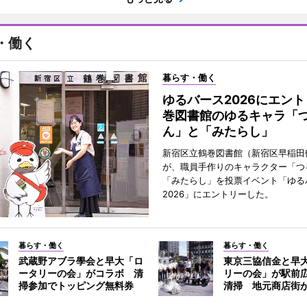
・働く
暮らす・働く
ゆるバース2026にエン
巻図書館のゆるキャラ「
ん」と「みたらし」
新宿区立鶴巻図書館（新宿区早稲田
が、職員手作りのキャラクター「つ
「みたらし」を投票イベント「ゆる
2026」にエントリーした。
暮らす・働く
暮らす・働く
武蔵野アブラ學会と早大「ロ
東京三協信金と早
ータリーの会」がコラボ 清
リーの会」が駅前
掃参加でトッピング無料券
清掃 地元商店街