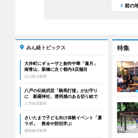
前の
みん経トピックス
特集
大井町にギョーザと創作中華「蓮月」
南青山、新橋に次ぐ都内3店舗目
品川経済新聞
八戸の伝統武芸「騎馬打毬」がお守り
に 新羅神社、透明感のある切り絵で
八戸経済新聞
さいたまで子ども向け体験イベント「夏
ラボ」 救命や防犯学ぶ
浦和経済新聞