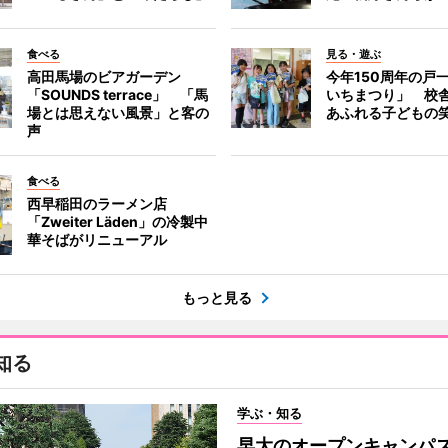
食べる
見る・遊ぶ
高田馬場のビアガーデン
今年150周年の戸
「SOUNDS terrace」 「馬
いちまつり」 校
場とは思えない風景」と客の
あふれる子どもの
声
食べる
西早稲田のラーメン店
「Zweiter Läden」の冷製中
華そばがリニューアル
もっと見る
知る
学ぶ・知る
早大のオープンキャンパ