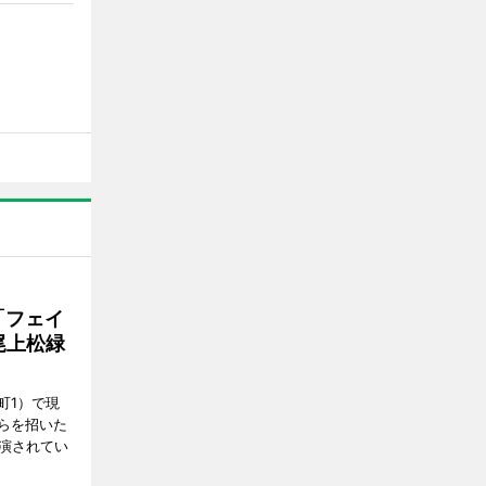
「フェイ
 尾上松緑
町1）で現
らを招いた
上演されてい