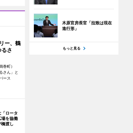
木原官房長官「拉致は現在
進行形」
トリー、鶴
もっと見る
つるさ
鶴巻町）
るさん」と
バース
大「ロータ
広場を協働
が橋渡し