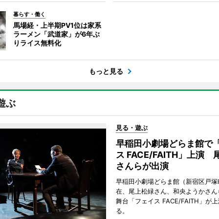
暮らす・働く
馬場経・上半期PV1位は家系
ラーメン「武道家」が6年ぶ
りライス無料化
もっと見る
遊ぶ
見る・遊ぶ
早稲田小劇場どらま館で
ス FACE/FAITH」上演
さんらが出演
早稲田小劇場どらま館（新宿区戸塚
在、尾上松緑さん、和央ようかさん
舞台「フェイス FACE/FAITH」が
る。