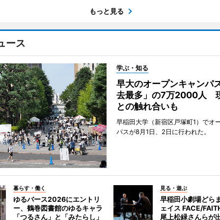
もっと見る
ュース
学ぶ・知る
早大のオープンキャンパ
去最多」の7万2000人 
との触れ合いも
早稲田大学（新宿区戸塚町1）でオ
パスが8月1日、2日に行われた。
暮らす・働く
見る・遊ぶ
ゆるバース2026にエントリ
早稲田小劇場どら
ー、鶴巻図書館のゆるキャラ
ェイス FACE/FA
「つるさん」と「みたらし」
尾上松緑さんらが