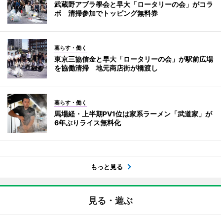
武蔵野アブラ學会と早大「ロータリーの会」がコラ
ボ 清掃参加でトッピング無料券
暮らす・働く
東京三協信金と早大「ロータリーの会」が駅前広場
を協働清掃 地元商店街が橋渡し
暮らす・働く
馬場経・上半期PV1位は家系ラーメン「武道家」が
6年ぶりライス無料化
もっと見る
見る・遊ぶ