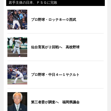
若手主体の日本、ＰＳＧに完敗
プロ野球・ロッテ８―０西武
仙台育英が２回戦へ 高校野球
プロ野球・中日４―１ヤクルト
第三者委が調査へ 福岡県議会