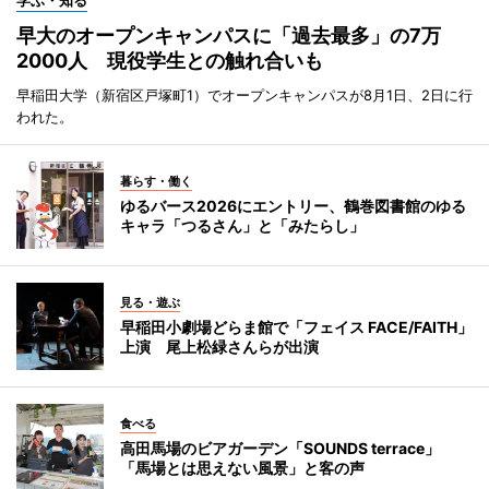
学ぶ・知る
早大のオープンキャンパスに「過去最多」の7万
2000人 現役学生との触れ合いも
早稲田大学（新宿区戸塚町1）でオープンキャンパスが8月1日、2日に行
われた。
暮らす・働く
ゆるバース2026にエントリー、鶴巻図書館のゆる
キャラ「つるさん」と「みたらし」
見る・遊ぶ
早稲田小劇場どらま館で「フェイス FACE/FAITH」
上演 尾上松緑さんらが出演
食べる
高田馬場のビアガーデン「SOUNDS terrace」
「馬場とは思えない風景」と客の声