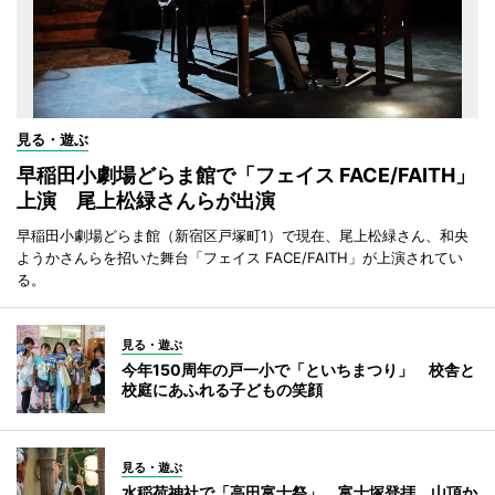
見る・遊ぶ
早稲田小劇場どらま館で「フェイス FACE/FAITH」
上演 尾上松緑さんらが出演
早稲田小劇場どらま館（新宿区戸塚町1）で現在、尾上松緑さん、和央
ようかさんらを招いた舞台「フェイス FACE/FAITH」が上演されてい
る。
見る・遊ぶ
今年150周年の戸一小で「といちまつり」 校舎と
校庭にあふれる子どもの笑顔
見る・遊ぶ
水稲荷神社で「高田富士祭」 富士塚登拝、山頂か