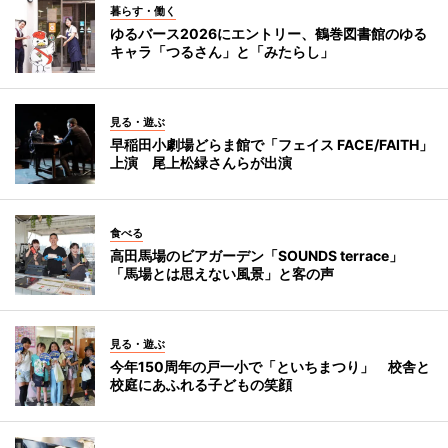
暮らす・働く
ゆるバース2026にエントリー、鶴巻図書館のゆる
キャラ「つるさん」と「みたらし」
見る・遊ぶ
早稲田小劇場どらま館で「フェイス FACE/FAITH」
上演 尾上松緑さんらが出演
食べる
高田馬場のビアガーデン「SOUNDS terrace」
「馬場とは思えない風景」と客の声
見る・遊ぶ
今年150周年の戸一小で「といちまつり」 校舎と
校庭にあふれる子どもの笑顔