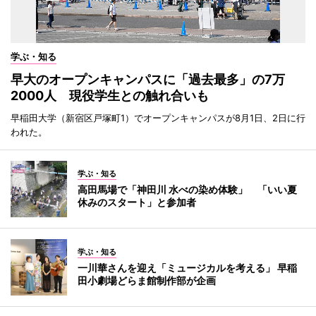
学ぶ・知る
早大のオープンキャンパスに「過去最多」の7万
2000人 現役学生との触れ合いも
早稲田大学（新宿区戸塚町1）でオープンキャンパスが8月1日、2日に行
われた。
学ぶ・知る
高田馬場で「神田川 水べの染め体験」 「いい夏
休みのスタート」と参加者
学ぶ・知る
一川華さんを迎え「ミュージカルを考える」 早稲
田小劇場どらま館制作部が企画